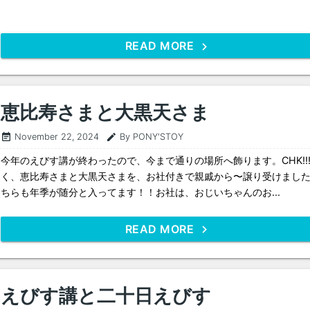
READ MORE
恵比寿さまと大黒天さま
November 22, 2024
By PONY'STOY
event_note
edit
今年のえびす講が終わったので、今まで通りの場所へ飾ります。CHK!!
く、恵比寿さまと大黒天さまを、お社付きで親戚から〜譲り受けまし
ちらも年季が随分と入ってます！！お社は、おじいちゃんのお...
READ MORE
えびす講と二十日えびす