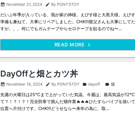
November 21, 2024
By PONY'STOY
event_note
edit
だいぶ年季が入っている、我が家の神様。えびす様と大黒天様。えび
準備も兼ねて、大事にリペアしました。CHK!!!親父さんも大事にして
すが。。。何にでもガムテープやらセロテープを貼るのでね〜...
READ MORE
DayOffと畑とカツ丼
November 19, 2024
By PONY'STOY
dayoff
畑
event_note
edit
label
label
先週の火曜日は25℃まで上がっていた気温。今週は、最高気温が12℃
て？！？！？！完全防寒で挑んだ畑作業🔥🔥🔥ひたすらパイプを抜い
位置へ片付けです。CHK!!!どうせなら〜来年の為に、取...