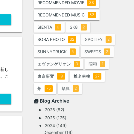
RECOMMENDED MOVIE
38
RECOMMENDED MUSIC
52
SIENTA
SK8
6
2
SORA PHOTO
SPOTIFY
32
2
SUNNYTRUCK
SWEETS
5
2
エヴァンゲリオン
昭和
3
1
!新し
た。こ
東京事変
椎名林檎
19
27
畑
祭典
75
2
Blog Archive
2026
(82)
►
2025
(125)
►
2024
(149)
▼
December
(16)