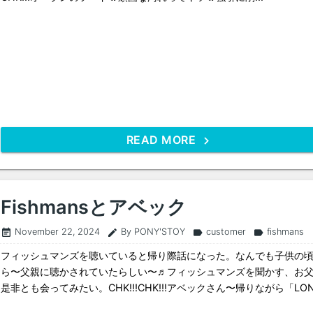
READ MORE
Fishmansとアベック
November 22, 2024
By PONY'STOY
customer
fishmans
event_note
edit
label
label
フィッシュマンズを聴いていると帰り際話になった。なんでも子供の
ら〜父親に聴かされていたらしい〜♬フィッシュマンズを聞かす、お
是非とも会ってみたい。CHK!!!CHK!!!アベックさん〜帰りながら「LONG