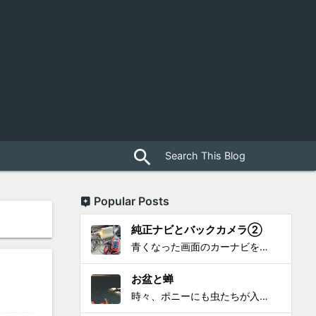
close
search
Popular Posts
純正ナビとバックカメラ②
青くなった画面のカーナビをポン付で簡単に交換、出来ると思っていたら意外と闇多め!!!なDAY①から続く今回は、DAY②。 テスターで調べてみたのだが、結果的にバックカメラからナビ裏まで来てる、配線を見つけることが出来なかった前回。気付けば闇w。 さてさて、この頃のDVDナビ的なT...
お盆と蝉
時々、ポニーにも虫たちが入ってきます。 特にお盆の頃はどの虫かと気になり探してしまう。 今まではキリギリスやすいっちょん、今思えば今年は蝉だったのかな。