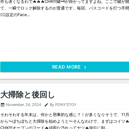
作も遅くなるわで🔥🔥🔥CHK!!!鍵🗝️が掛かってますよね。ここで鍵が
て、一瞬でロック解除するのが普通です。毎回、パスコードを打つ手間😵‍💫
😵‍💫設定のFace...
READ MORE
大掃除と後回し
November 24, 2024
By PONY'STOY
event_note
edit
そわそわする年末は、何かと用事的な感じ？！が多くなりそうで、11
から〜ぼちぼちと大掃除を始めようと〜そんなわけで、まずはコイツ
CHK!!!オーブンのフード🔥頑固な汚れってヤツ🔥強引に削...