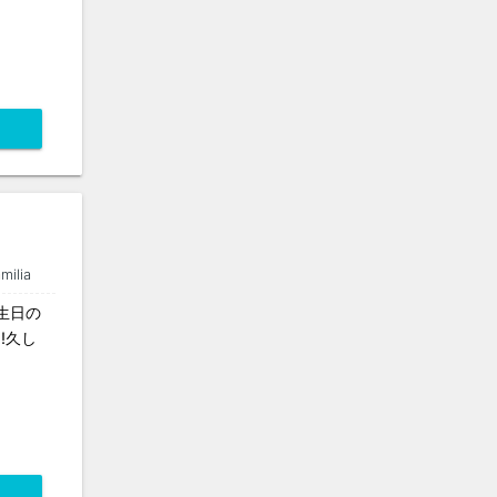
amilia
誕生日の
!久し