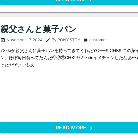
親父さんと菓子パン
November 17, 2024
By PONY'STOY
customer
event_note
edit
label
72-kiが親父さんに菓子パンを持ってきてくれたYO—-!!!CHK!!!この菓
ン、ほぼ毎日食べてたんだ🥹🥹🥹CHK!!!72-ki🔥イメチェンしたなあ〜
った⚡️⚡️⚡️いつもあ...
READ MORE