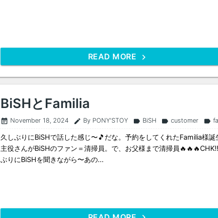
READ MORE
BiSHとFamilia
November 18, 2024
By PONY'STOY
BiSH
customer
f
event_note
edit
label
label
label
久しぶりにBiSHで話した感じ〜🎵だな。予約をしてくれたFamilia様
主役さんがBiSHのファン＝清掃員。で、お父様まで清掃員🔥🔥🔥CHK!!
ぶりにBiSHを聞きながら〜あの...
READ MORE