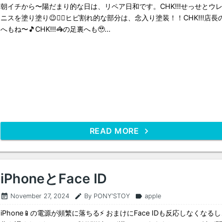
朝イチから〜陽だまり的な日は、リペア日和です。CHK!!!せっせとウ
ニスを塗り塗り😉👍🏻ヒビ割れ的な部分は、念入り塗装！！CHK!!!店長
へもね〜🎵CHK!!!🦓の足裏へも🥹...
READ MORE
iPhoneとFace ID
November 27, 2024
By PONY'STOY
apple
event_note
edit
label
iPhone📱の電源が頻繁に落ちる⚡️ おまけにFace IDも反応しなくなる