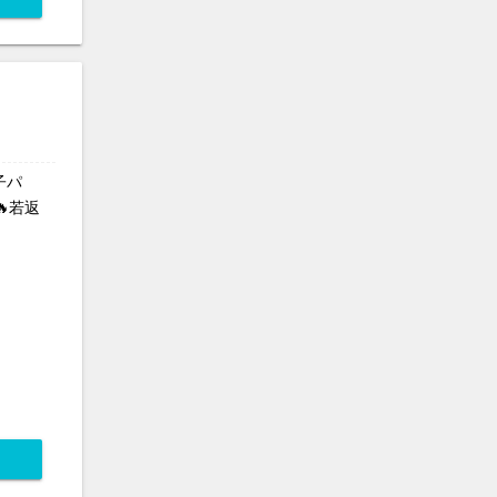
子パ
🔥若返