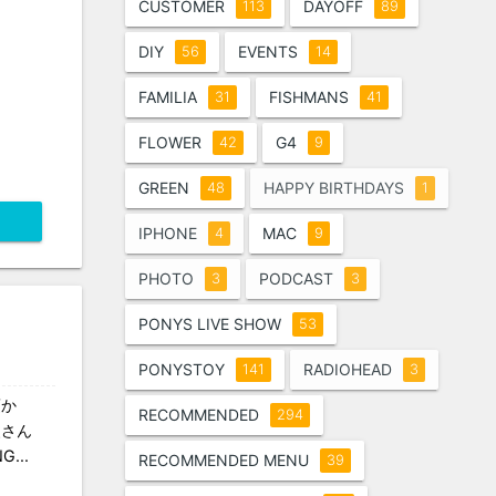
CUSTOMER
DAYOFF
113
89
DIY
EVENTS
56
14
FAMILIA
FISHMANS
31
41
FLOWER
G4
42
9
GREEN
HAPPY BIRTHDAYS
48
1
IPHONE
MAC
4
9
PHOTO
PODCAST
3
3
PONYS LIVE SHOW
53
PONYSTOY
RADIOHEAD
141
3
頃か
RECOMMENDED
294
父さん
...
RECOMMENDED MENU
39