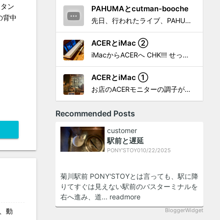
レタン
PAHUMAとcutman-booche
の背中
先日、行われたライブ、PAHUMA a.k.a 金 佑龍 at PONY'STOYから〜 cutman-booche時代の楽曲「立ち上がれ」を映像化させてもらいました。 茅ヶ崎の名店 FROGGIES〜さんで ウリョンはマンススリー・ライブを行っています！ そのライブでウ...
ACERとiMac ②
iMacからACERへ CHK!!! せっかく設置したんだけど〜 画面が真っ暗じゃしょうがないわな。 元のACERモニターを再度、設置🔥 画面のチラツキ、乱れなど不具合、多めですが 見れないより良い。 iMacへ繋いだ時、疑問があった。 せっかくの解像度を生かしてないこと。 2...
ACERとiMac ①
お店のACERモニターの調子がイマイチなので魔改造したiMacと入れ替え 外は豪雨、何処へも行かない火曜。 コツコツ作業スタートです!!! CHK!!! 何年かぶりにモニターを降ろした。 配線がぐちゃぐちゃ😂 要らないケーブルなど、使っていない部材などなど片付けて、拭き掃除w。...
Recommended Posts
customer
駅前と遅延
PONY'STOY
0
10/22/2025
菊川駅前 PONY'STOYとは言っても、駅に降
りてすぐは見えない駅前のバスターミナルを
右へ進み、道...
readmore
し、動
BloggerWidget