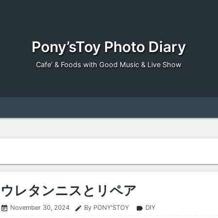
Pony’sToy Photo Diary
Cafe’ & Foods with Good Music & Live Show
ウレタンニスとリペア
November 30, 2024
By PONY'STOY
DIY
event_note
edit
label