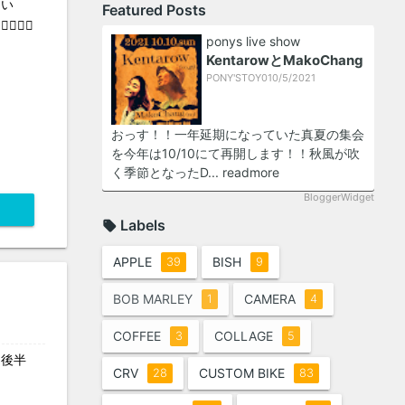
開い
Featured Posts
‍💫
ponys live show
KentarowとMakoChang
PONY'STOY
0
10/5/2021
おっす！！一年延期になっていた真夏の集会
を今年は10/10にて再開します！！秋風が吹
く季節となったD...
readmore
BloggerWidget
Labels
APPLE
BISH
39
9
BOB MARLEY
CAMERA
1
4
COFFEE
COLLAGE
3
5
月後半
CRV
CUSTOM BIKE
28
83
