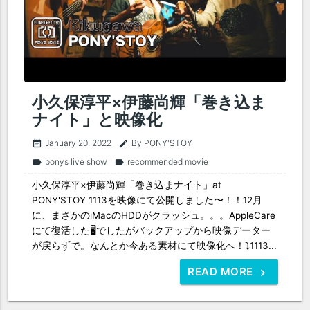
小久保淳平×伊藤尚輝「巻き込ま
ナイト」と映像化
January 20, 2022
By PONY'STOY
event_note
edit
ponys live show
recommended movie
label
label
小久保淳平×伊藤尚輝「巻き込まナイト」at
PONY'STOY 1113を映像にて公開しました〜！！12月
に、まさかのiMacのHDDがクラッシュ。。。AppleCare
にて復活した🖥でしたがバックアップから映像データー
が戻らずで。なんとか今ある素材にて映像化へ！⤵︎1113...
READ MORE