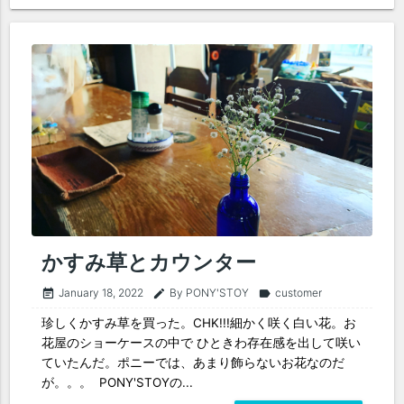
かすみ草とカウンター
January 18, 2022
By PONY'STOY
customer
event_note
edit
label
珍しくかすみ草を買った。CHK!!!細かく咲く白い花。お
花屋のショーケースの中で ひときわ存在感を出して咲い
ていたんだ。ポニーでは、あまり飾らないお花なのだ
が。。。 PONY'STOYの...