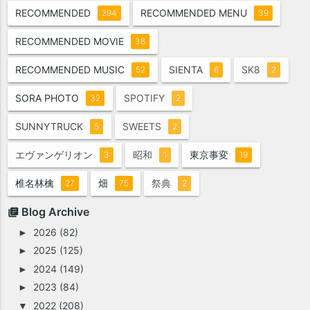
RECOMMENDED
RECOMMENDED MENU
294
39
RECOMMENDED MOVIE
38
RECOMMENDED MUSIC
SIENTA
SK8
52
6
2
SORA PHOTO
SPOTIFY
32
2
SUNNYTRUCK
SWEETS
5
2
エヴァンゲリオン
昭和
東京事変
3
1
19
椎名林檎
畑
祭典
27
75
2
Blog Archive
2026
(82)
►
2025
(125)
►
2024
(149)
►
2023
(84)
►
2022
(208)
▼