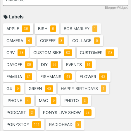
BloggerWidget
Labels
APPLE
BISH
BOB MARLEY
39
9
1
CAMERA
COFFEE
COLLAGE
4
3
5
CRV
CUSTOM BIKE
CUSTOMER
28
83
113
DAYOFF
DIY
EVENTS
89
56
14
FAMILIA
FISHMANS
FLOWER
31
41
42
G4
GREEN
HAPPY BIRTHDAYS
9
48
1
IPHONE
MAC
PHOTO
4
9
3
PODCAST
PONYS LIVE SHOW
3
53
PONYSTOY
RADIOHEAD
141
3