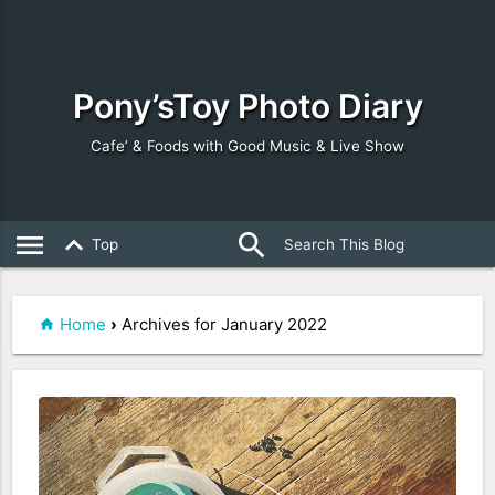
Pony’sToy Photo Diary
Cafe’ & Foods with Good Music & Live Show
search
close
menu
keyboard_arrow_up
Top
Home
›
Archives for January 2022