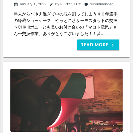
January 11, 2022
By PONY'STOY
recommended
event_note
edit
label
年末から〜冷え過ぎて中の瓶を割ってしまう４０年選手
の冷蔵ショーケース。やっとこさサーモスタットの交換
へCHK!!!ポニーとも長いお付き合いの「マコト電気」さ
ん〜交換作業、ありがとうございました！！昔...
READ MORE