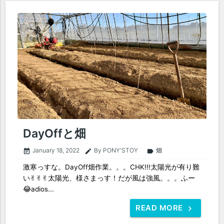
DayOffと畑
January 18, 2022
By PONY'STOY
畑
event_note
edit
label
激寒っすな。DayOff畑作業。。。CHK!!!太陽光が有り難
い✌︎✌︎✌︎太陽光、様さまっす！だが風は強風。。。ふー
😂adios...
READ MORE