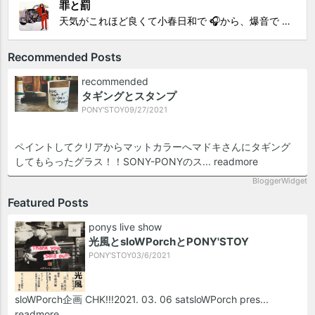
罪と罰
天気がこれほど良くて小春日和で 🎧から、爆音で この曲しかない。 ループ・リピート再生。 CHK!!! ちなみに自分。 60歳になったら、この色でW114 乗っていたいですね。 罪と罰 PV このミュージック・ビデオ「罪と罰」は"自分のクルマを切る"というコ...
Recommended Posts
recommended
タギングとスタンプ
PONY'STOY
0
9/27/2021
ペイントしてクリアからマットカラーへマドキさんにタギング
してもらったグラス！！SONY-PONYのス...
readmore
BloggerWidget
Featured Posts
ponys live show
光風とsloWPorchとPONY'STOY
PONY'STOY
0
3/6/2021
sloWPorch企画 CHK!!!2021. 03. 06 sat sloWPorch pres...
readmore