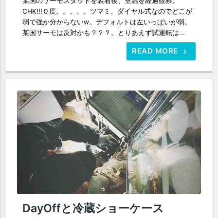
某国のサーモスタットを装着後、室温を経過観察。
CHK!!!０度。。。。。ツマミ、ダイヤル式なのでどこが
弱で強か分からないw。デフォルトは左いっぱいが弱。
某国サーモは反対かも？？？。とりあえず試運転は...
READ MORE
DayOffと冷蔵ショーケース