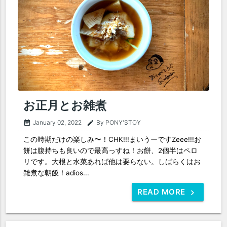
お正月とお雑煮
January 02, 2022
By PONY'STOY
event_note
edit
この時期だけの楽しみ〜！CHK!!!まいうーですZeee!!!お
餅は腹持ちも良いので最高っすね！お餅、2個半はペロ
リです。大根と水菜あれば他は要らない。しばらくはお
雑煮な朝飯！adios...
READ MORE