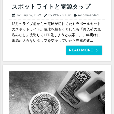
スポットライトと電源タップ
January 09, 2022
By PONY'STOY
recommended
event_note
edit
label
12月のライブ前から〜電球が切れてたミラボールセット
のスポットライト。電球を頼もうとしたら「再入荷の見
込みなし」改造してLED化しようと模索。。。年明けに
電源が入らないタップを交換していたら在庫の電...
READ MORE