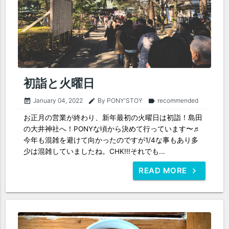
初詣と火曜日
January 04, 2022
By PONY'STOY
recommended
event_note
edit
label
お正月の営業が終わり、新年最初の火曜日は初詣！島田
の大井神社へ！PONYな頃から決めて行っています〜♬
今年も混雑を避けて向かったのですが1/4な事もあり多
少は混雑していましたね。CHK!!!それでも...
READ MORE