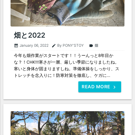
畑と2022
January 06, 2022
By PONY'STOY
畑
event_note
edit
label
今年も畑作業がスタートです！！うーんっと8年目か
な？！CHK!!!寒さが一層、厳しい季節になりましたね。
寒いと身体が固まりますしね。準備体操をしっかり、ス
トレッチを念入りに！防寒対策を徹底し、ケガに...
READ MORE