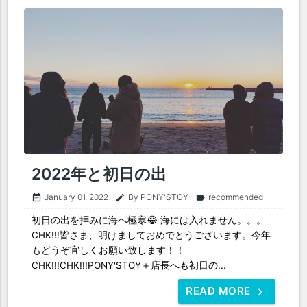
2022年と初日の出
January 01, 2022
By PONY'STOY
recommended
event_note
edit
label
初日の出を拝みに海へ極寒😂 海には入れません。。。
CHK!!!皆さま、明けましておめでとうございます。今年
もどうぞ宜しくお願い致します！！
CHK!!!CHK!!!PONY'STOY＋店長へも初日の...
READ MORE