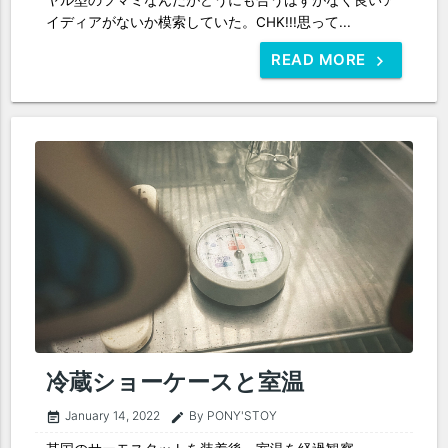
イディアがないか模索していた。CHK!!!思って...
READ MORE
冷蔵ショーケースと室温
January 14, 2022
By PONY'STOY
event_note
edit