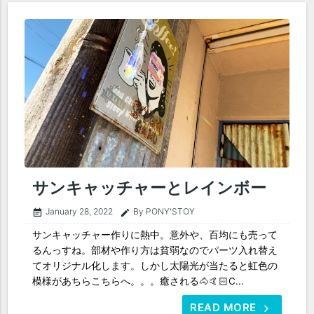
サンキャッチャーとレインボー
January 28, 2022
By PONY'STOY
event_note
edit
サンキャッチャー作りに熱中。意外や、百均にも売って
るんっすね。部材や作り方は貧弱なのでパーツ入れ替え
てオリジナル化します。しかし太陽光が当たると虹色の
模様があちらこちらへ。。。癒される🐴🤙🏻C...
READ MORE