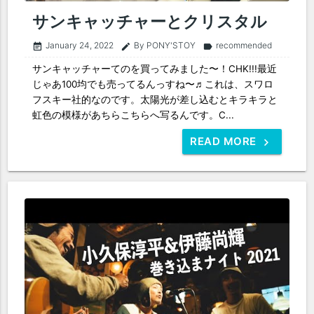
サンキャッチャーとクリスタル
January 24, 2022
By PONY'STOY
recommended
event_note
edit
label
サンキャッチャーてのを買ってみました〜！CHK!!!最近
じゃあ100均でも売ってるんっすね〜♬これは、スワロ
フスキー社的なのです。太陽光が差し込むとキラキラと
虹色の模様があちらこちらへ写るんです。C...
READ MORE