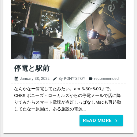
停電と駅前
January 30, 2022
By PONY'STOY
recommended
event_note
edit
label
なんかなー停電してたみたい。am 3:30-6:00まで。
CHK!!!ポニーズ・ローカルズからの停電メールで店に降
りてみたらスマート電球が点灯しっぱなしMacも再起動
してたなー原因は、ある施設の電源...
READ MORE