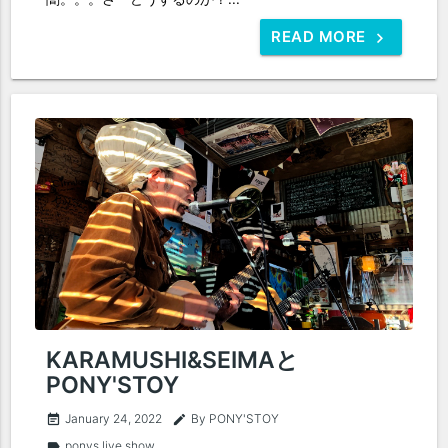
READ MORE
KARAMUSHI&SEIMAと
PONY'STOY
January 24, 2022
By PONY'STOY
event_note
edit
ponys live show
label