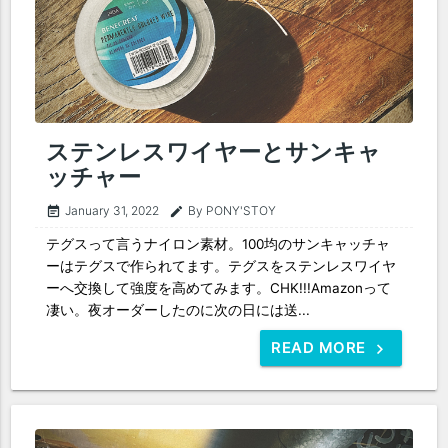
ステンレスワイヤーとサンキャ
ッチャー
January 31, 2022
By PONY'STOY
event_note
edit
テグスって言うナイロン素材。100均のサンキャッチャ
ーはテグスで作られてます。テグスをステンレスワイヤ
ーへ交換して強度を高めてみます。CHK!!!Amazonって
凄い。夜オーダーしたのに次の日には送...
READ MORE