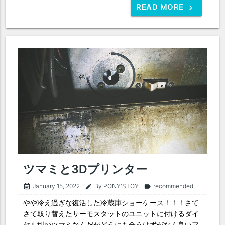
READ MORE
ツマミと3Dプリンター
January 15, 2022
By PONY'STOY
recommended
event_note
edit
label
やや冷え過ぎな復活した冷蔵庫ショーケース！！！さて
さて取り替えたサーモスタットのユニットに付けるダイ
ヤル型のツマミなんだがどうにも合うはずがなく良いア