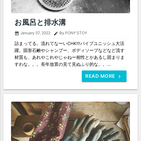
お風呂と排水溝
January 07, 2022
By PONY'STOY
event_note
edit
詰まってる。流れてなーいCHK!!!パイプユニッシュ大活
躍。固形石鹸やシャンプー、ボディソープなどなど流す
材質も、あれやこれやじゃねー相性とかあるし固まりま
すわな。。。長年放置の見て見ぬふり的な。。...
READ MORE