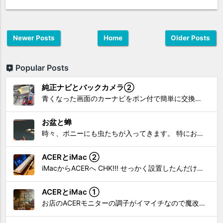
Newer Posts
Home
Older Posts
Popular Posts
純正ナビとバックカメラ②
青くなった画面のカーナビをポン付で簡単に交換、出来ると思っていたら意外と闇多め!!!なDAY①から続く今回は、DAY②。 テスターで調べてみたのだが、結果的にバックカメラからナビ裏まで来てる、配線を見つけることが出来なかった前回。気付けば闇w。 さてさて、この頃のDVDナビ的なT...
お盆と蝉
時々、ポニーにも虫たちが入ってきます。 特にお盆の頃はどの虫かと気になり探してしまう。 今まではキリギリスやすいっちょん、今思えば今年は蝉だったのかな。
ACERとiMac ②
iMacからACERへ CHK!!! せっかく設置したんだけど〜 画面が真っ暗じゃしょうがないわな。 元のACERモニターを再度、設置🔥 画面のチラツキ、乱れなど不具合、多めですが 見れないより良い。 iMacへ繋いだ時、疑問があった。 せっかくの解像度を生かしてないこと。 2...
ACERとiMac ①
お店のACERモニターの調子がイマイチなので魔改造したiMacと入れ替え 外は豪雨、何処へも行かない火曜。 コツコツ作業スタートです!!! CHK!!! 何年かぶりにモニターを降ろした。 配線がぐちゃぐちゃ😂 要らないケーブルなど、使っていない部材などなど片付けて、拭き掃除w。...