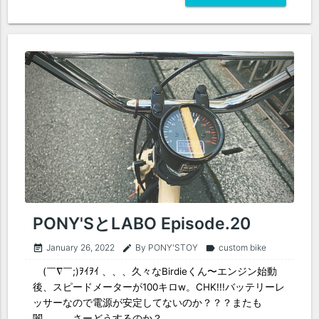
PONY'SとLABO Episode.20
January 26, 2022
By PONY'STOY
custom bike
event_note
edit
label
ゞ(￣∇￣;)ｦｲｦｲ 、、、久々なBirdieくん〜エンジン始動
後、スピードメーターが100キロw。CHK!!!バッテリーレ
ッサーなので電源が安定してないのか？？？またも
闇。。。さーどうするのか？...