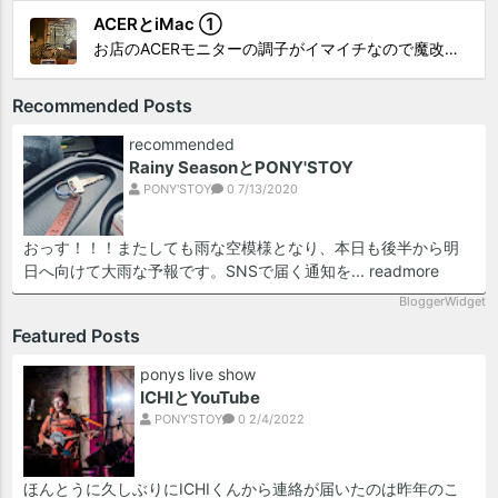
ACERとiMac ①
お店のACERモニターの調子がイマイチなので魔改造したiMacと入れ替え 外は豪雨、何処へも行かない火曜。 コツコツ作業スタートです!!! CHK!!! 何年かぶりにモニターを降ろした。 配線がぐちゃぐちゃ😂 要らないケーブルなど、使っていない部材などなど片付けて、拭き掃除w。...
Recommended Posts
recommended
Rainy SeasonとPONY'STOY
PONY'STOY
0
7/13/2020
おっす！！！またしても雨な空模様となり、本日も後半から明
日へ向けて大雨な予報です。SNSで届く通知を...
readmore
BloggerWidget
Featured Posts
ponys live show
ICHIとYouTube
PONY'STOY
0
2/4/2022
ほんとうに久しぶりにICHIくんから連絡が届いたのは昨年のこ