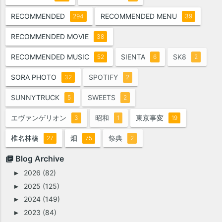
RECOMMENDED
RECOMMENDED MENU
294
39
RECOMMENDED MOVIE
38
RECOMMENDED MUSIC
SIENTA
SK8
52
6
2
SORA PHOTO
SPOTIFY
32
2
SUNNYTRUCK
SWEETS
5
2
エヴァンゲリオン
昭和
東京事変
3
1
19
椎名林檎
畑
祭典
27
75
2
Blog Archive
2026
(82)
►
2025
(125)
►
2024
(149)
►
2023
(84)
►