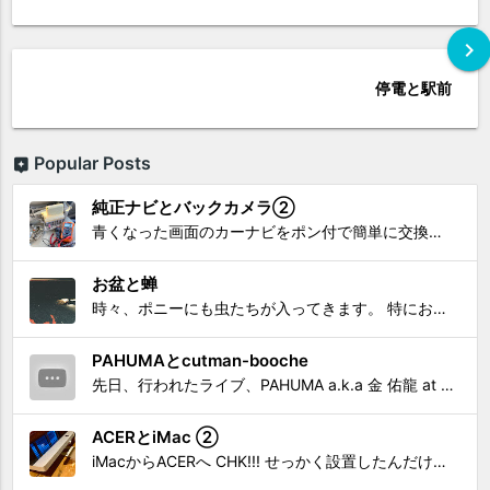
chevron_right
停電と駅前
Popular Posts
純正ナビとバックカメラ②
青くなった画面のカーナビをポン付で簡単に交換、出来ると思っていたら意外と闇多め!!!なDAY①から続く今回は、DAY②。 テスターで調べてみたのだが、結果的にバックカメラからナビ裏まで来てる、配線を見つけることが出来なかった前回。気付けば闇w。 さてさて、この頃のDVDナビ的なT...
お盆と蝉
時々、ポニーにも虫たちが入ってきます。 特にお盆の頃はどの虫かと気になり探してしまう。 今まではキリギリスやすいっちょん、今思えば今年は蝉だったのかな。
PAHUMAとcutman-booche
先日、行われたライブ、PAHUMA a.k.a 金 佑龍 at PONY'STOYから〜 cutman-booche時代の楽曲「立ち上がれ」を映像化させてもらいました。 茅ヶ崎の名店 FROGGIES〜さんで ウリョンはマンススリー・ライブを行っています！ そのライブでウ...
ACERとiMac ②
iMacからACERへ CHK!!! せっかく設置したんだけど〜 画面が真っ暗じゃしょうがないわな。 元のACERモニターを再度、設置🔥 画面のチラツキ、乱れなど不具合、多めですが 見れないより良い。 iMacへ繋いだ時、疑問があった。 せっかくの解像度を生かしてないこと。 2...