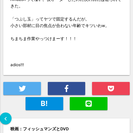
きた。
「つぶし玉」ってヤツで固定するんだが。
小さい部材に目の焦点が合わない年齢でキツいわw。
ちまちま作業やっつけまーす！！！
adios!!!
B!
chevron_left
映画：フィッシュマンズとDVD