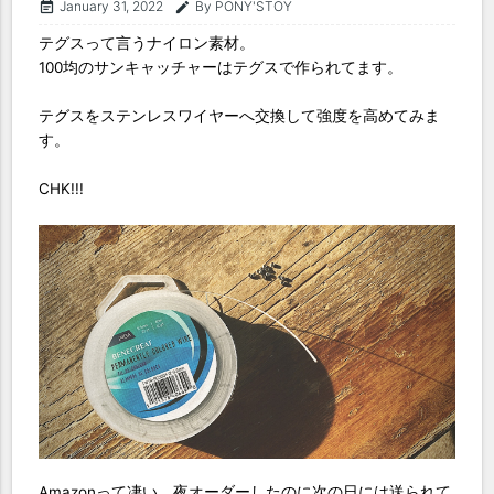
January 31, 2022
By PONY'STOY
event_note
edit
テグスって言うナイロン素材。
100均のサンキャッチャーはテグスで作られてます。
テグスをステンレスワイヤーへ交換して強度を高めてみま
す。
CHK!!!
Amazonって凄い。夜オーダーしたのに次の日には送られて