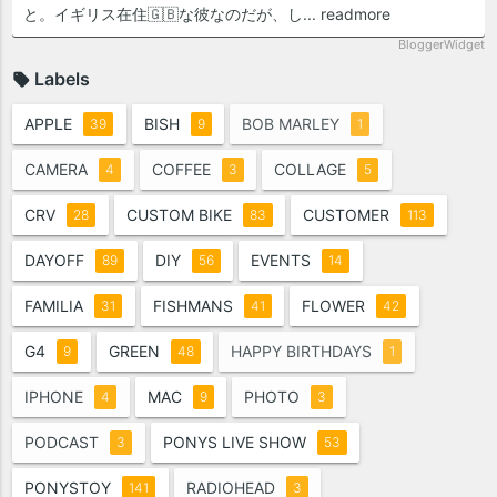
と。イギリス在住🇬🇧な彼なのだが、し...
readmore
BloggerWidget
Labels
APPLE
BISH
BOB MARLEY
39
9
1
CAMERA
COFFEE
COLLAGE
4
3
5
CRV
CUSTOM BIKE
CUSTOMER
28
83
113
DAYOFF
DIY
EVENTS
89
56
14
FAMILIA
FISHMANS
FLOWER
31
41
42
G4
GREEN
HAPPY BIRTHDAYS
9
48
1
IPHONE
MAC
PHOTO
4
9
3
PODCAST
PONYS LIVE SHOW
3
53
PONYSTOY
RADIOHEAD
141
3