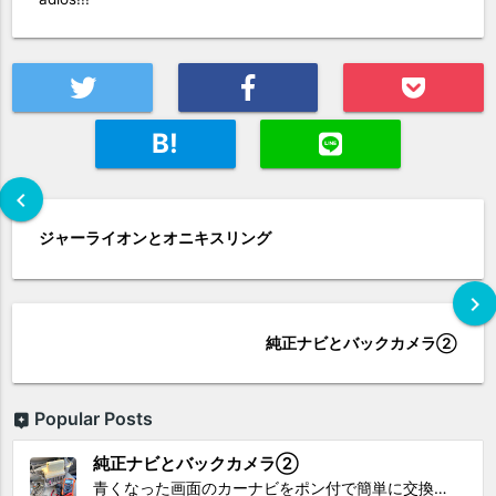
B!
chevron_left
ジャーライオンとオニキスリング
chevron_right
純正ナビとバックカメラ②
Popular Posts
純正ナビとバックカメラ②
青くなった画面のカーナビをポン付で簡単に交換、出来ると思っていたら意外と闇多め!!!なDAY①から続く今回は、DAY②。 テスターで調べてみたのだが、結果的にバックカメラからナビ裏まで来てる、配線を見つけることが出来なかった前回。気付けば闇w。 さてさて、この頃のDVDナビ的なT...