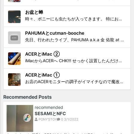
お盆と蝉
時々、ポニーにも虫たちが入ってきます。 特にお盆の頃はどの虫かと気になり探してしまう。 今まではキリギリスやすいっちょん、今思えば今年は蝉だったのかな。
PAHUMAとcutman-booche
先日、行われたライブ、PAHUMA a.k.a 金 佑龍 at PONY'STOYから〜 cutman-booche時代の楽曲「立ち上がれ」を映像化させてもらいました。 茅ヶ崎の名店 FROGGIES〜さんで ウリョンはマンススリー・ライブを行っています！ そのライブでウ...
ACERとiMac ②
iMacからACERへ CHK!!! せっかく設置したんだけど〜 画面が真っ暗じゃしょうがないわな。 元のACERモニターを再度、設置🔥 画面のチラツキ、乱れなど不具合、多めですが 見れないより良い。 iMacへ繋いだ時、疑問があった。 せっかくの解像度を生かしてないこと。 2...
ACERとiMac ①
お店のACERモニターの調子がイマイチなので魔改造したiMacと入れ替え 外は豪雨、何処へも行かない火曜。 コツコツ作業スタートです!!! CHK!!! 何年かぶりにモニターを降ろした。 配線がぐちゃぐちゃ😂 要らないケーブルなど、使っていない部材などなど片付けて、拭き掃除w。...
Recommended Posts
recommended
SESAMIとNFC
PONY'STOY
0
3/1/2022