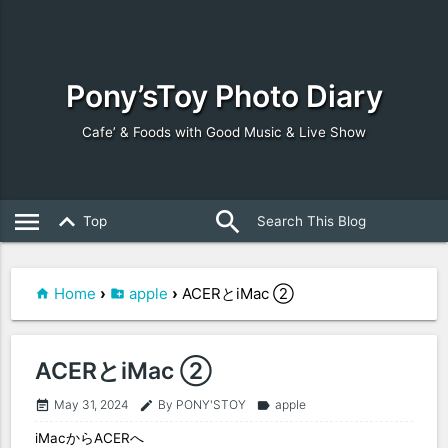
Pony’sToy Photo Diary
Cafe’ & Foods with Good Music & Live Show
search
close
menu
keyboard_arrow_up
Top
Home
›
apple
›
ACERとiMac ②
ACERとiMac ②
May 31, 2024
By PONY'STOY
apple
event_note
edit
label
iMacからACERへ