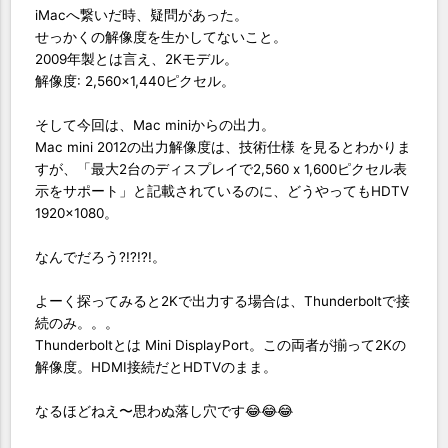
iMacへ繋いだ時、疑問があった。
せっかくの解像度を生かしてないこと。
2009年製とは言え、2Kモデル。
解像度: 2,560×1,440ピクセル。
そして今回は、Mac miniからの出力。
Mac mini 2012の出力解像度は、技術仕様 を見るとわかりま
すが、「最大2台のディスプレイで2,560 x 1,600ピクセル表
示をサポート」と記載されているのに、どうやってもHDTV
1920×1080。
なんでだろう?!?!?!。
よーく探ってみると2Kで出力する場合は、Thunderboltで接
続のみ。。。
Thunderboltとは Mini DisplayPort。この両者が揃って2Kの
解像度。HDMI接続だとHDTVのまま。
なるほどねえ〜思わぬ落し穴です😂😂😂