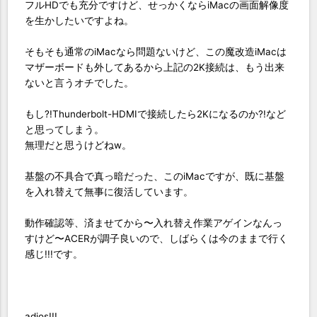
フルHDでも充分ですけど、せっかくならiMacの画面解像度
を生かしたいですよね。
そもそも通常のiMacなら問題ないけど、この魔改造iMacは
マザーボードも外してあるから上記の2K接続は、もう出来
ないと言うオチでした。
もし?!Thunderbolt-HDMIで接続したら2Kになるのか?!など
と思ってしまう。
無理だと思うけどねw。
基盤の不具合で真っ暗だった、このiMacですが、既に基盤
を入れ替えて無事に復活しています。
動作確認等、済ませてから〜入れ替え作業アゲインなんっ
すけど〜ACERが調子良いので、しばらくは今のままで行く
感じ!!!です。
adios!!!