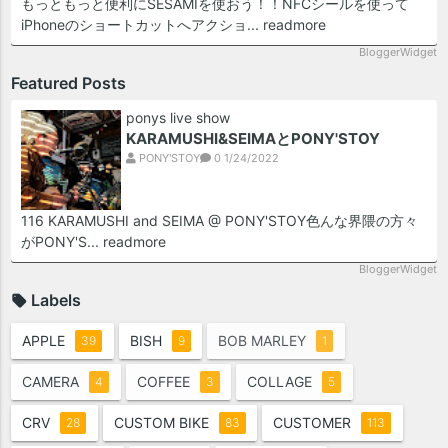
もっともっと便利にSESAMIを使おう！！NFCシールを使って
iPhoneのショートカットへアクショ...
readmore
BloggerWidget
Featured Posts
ponys live show
KARAMUSHI&SEIMAとPONY'STOY
PONY'STOY
0
1/24/2022
116 KARAMUSHI and SEIMA @ PONY'STOY色んな界隈の方々
がPONY'S...
readmore
BloggerWidget
Labels
APPLE
BISH
BOB MARLEY
39
9
1
CAMERA
COFFEE
COLLAGE
4
3
5
CRV
CUSTOM BIKE
CUSTOMER
28
83
113