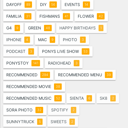
DAYOFF
DIY
EVENTS
89
56
14
FAMILIA
FISHMANS
FLOWER
31
41
42
G4
GREEN
HAPPY BIRTHDAYS
9
48
1
IPHONE
MAC
PHOTO
4
9
3
PODCAST
PONYS LIVE SHOW
3
53
PONYSTOY
RADIOHEAD
141
3
RECOMMENDED
RECOMMENDED MENU
294
39
RECOMMENDED MOVIE
38
RECOMMENDED MUSIC
SIENTA
SK8
52
6
2
SORA PHOTO
SPOTIFY
32
2
SUNNYTRUCK
SWEETS
5
2