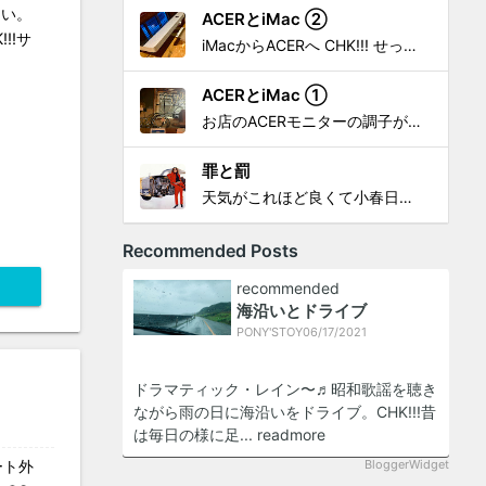
たい。
ACERとiMac ②
!!サ
iMacからACERへ CHK!!! せっかく設置したんだけど〜 画面が真っ暗じゃしょうがないわな。 元のACERモニターを再度、設置🔥 画面のチラツキ、乱れなど不具合、多めですが 見れないより良い。 iMacへ繋いだ時、疑問があった。 せっかくの解像度を生かしてないこと。 2...
ACERとiMac ①
お店のACERモニターの調子がイマイチなので魔改造したiMacと入れ替え 外は豪雨、何処へも行かない火曜。 コツコツ作業スタートです!!! CHK!!! 何年かぶりにモニターを降ろした。 配線がぐちゃぐちゃ😂 要らないケーブルなど、使っていない部材などなど片付けて、拭き掃除w。...
罪と罰
天気がこれほど良くて小春日和で 🎧から、爆音で この曲しかない。 ループ・リピート再生。 CHK!!! ちなみに自分。 60歳になったら、この色でW114 乗っていたいですね。 罪と罰 PV このミュージック・ビデオ「罪と罰」は"自分のクルマを切る"というコ...
Recommended Posts
recommended
海沿いとドライブ
PONY'STOY
0
6/17/2021
ドラマティック・レイン〜♬昭和歌謡を聴き
ながら雨の日に海沿いをドライブ。CHK!!!昔
は毎日の様に足...
readmore
ート外
BloggerWidget