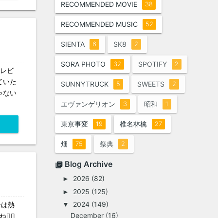
RECOMMENDED MOVIE
38
RECOMMENDED MUSIC
52
SIENTA
SK8
6
2
SORA PHOTO
SPOTIFY
32
2
テレビ
ていた
SUNNYTRUCK
SWEETS
5
2
ゃない
エヴァンゲリオン
昭和
3
1
東京事変
椎名林檎
19
27
畑
祭典
75
2
Blog Archive
2026
(82)
►
2025
(125)
►
2024
(149)
ンは熱
▼
December
(16)
🏼