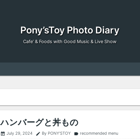
Pony’sToy Photo Diary
Cafe’ & Foods with Good Music & Live Show
ハンバーグと丼もの
July 29, 2024
By PONY'STOY
recommended menu
event_note
edit
label