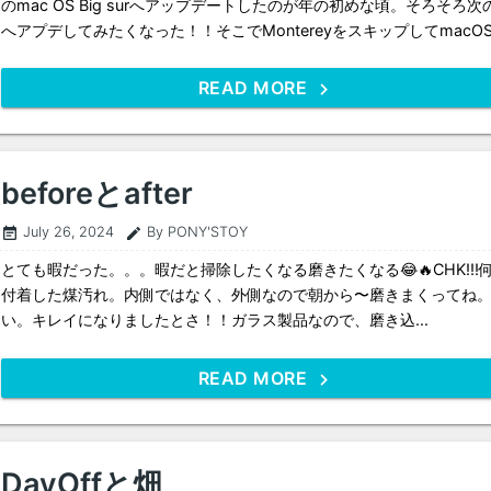
のmac OS Big surへアップデートしたのが年の初めな頃。そろそろ次
へアプデしてみたくなった！！そこでMontereyをスキップしてmacOS.
READ MORE
beforeとafter
July 26, 2024
By PONY'STOY
event_note
edit
とても暇だった。。。暇だと掃除したくなる磨きたくなる😂🔥CHK!!!
付着した煤汚れ。内側ではなく、外側なので朝から〜磨きまくってね
い。キレイになりましたとさ！！ガラス製品なので、磨き込...
READ MORE
DayOffと畑