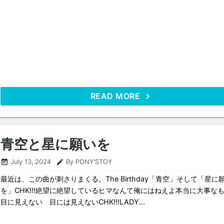
READ MORE
青空と星に願いを
July 13, 2024
By PONY'STOY
event_note
edit
最近は、この曲が刺さりまくる。The Birthday「青空」そして「星に
を」CHK!!!絶望に絶望しているヒマなんて俺にはねえよ本当に大事な
目に見えない 目には見えないCHK!!!LADY...