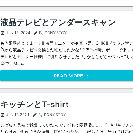
液晶テレビとアンダースキャン
July 18, 2024
By PONY'STOY
event_note
edit
もう限界超えてまーす!!!液晶モニターが☻真っ黒。CHK!!!ブラウン管
📺から液晶テレビへ交換した頃だったかな?!?!?!その時、ポニーで使っ
テレビをモニター仕様にて復活させました!!!しかしながら〜フルHDじ
😂で、Mac...
READ MORE
キッチンとT-shirt
July 17, 2024
By PONY'STOY
event_note
edit
しばらく長袖で我慢していたんですがもう限界😵。。。CHK!!!キッチ
だらけw。倒れそうな湿気。汗だく💦💦💦。しばらくは、半袖で対応だね