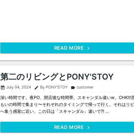
READ MORE
第二のリビングとPONY'STOY
July 04, 2024
By PONY'STOY
customer
event_note
edit
label
深い時間です。夜PO、閉店後な時間帯。スキャンダル違いw。CHK!!!
もいの時間で集まり〜それぞれのタイミングで帰って行く。それはリ
へ集う感覚に近い。この日は「スキャンダル」違いで?! ...
READ MORE