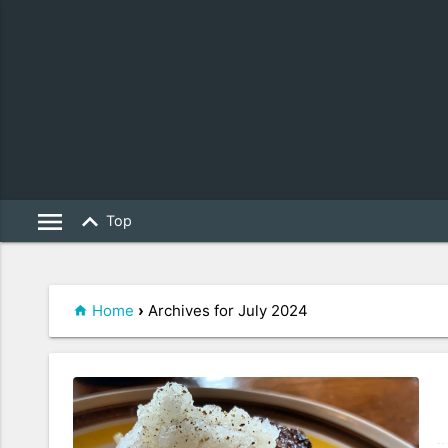
menu
keyboard_arrow_up
Top
Home
›
Archives for July 2024