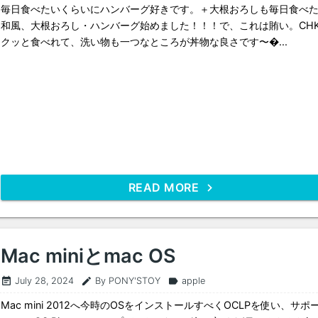
毎日食べたいくらいにハンバーグ好きです。＋大根おろしも毎日食べ
和風、大根おろし・ハンバーグ始めました！！！で、これは賄い。CHK!
クッと食べれて、洗い物も一つなところが丼物な良さです〜...
READ MORE
Mac miniとmac OS
July 28, 2024
By PONY'STOY
apple
event_note
edit
label
Mac mini 2012へ今時のOSをインストールすべくOCLPを使い、サポ