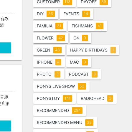
CUSTOMER
DAYOFF
113
89
DIY
EVENTS
56
14
を呑み
聞
FAMILIA
FISHMANS
31
41
FLOWER
G4
42
9
GREEN
HAPPY BIRTHDAYS
48
1
IPHONE
MAC
4
9
PHOTO
PODCAST
3
3
PONYS LIVE SHOW
53
の音源
PONYSTOY
RADIOHEAD
141
3
閉店ま
RECOMMENDED
294
RECOMMENDED MENU
39