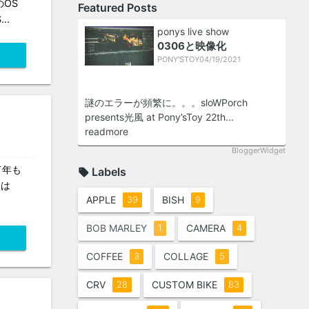
のOS
Featured Posts
..
ponys live show
0306と映像化
PONY'STOY
0
4/19/2021
謎のエラーが頻繁に。。。sloWPorch
presents光風 at Pony’sToy 22th...
readmore
BloggerWidget
何年も
Labels
。は
APPLE
BISH
39
9
BOB MARLEY
CAMERA
1
4
COFFEE
COLLAGE
3
5
CRV
CUSTOM BIKE
28
83