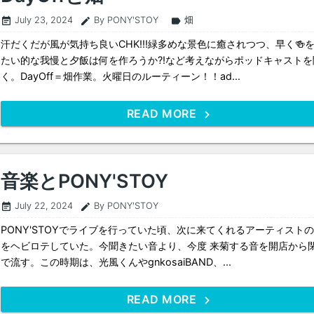
July 23, 2024
By PONY'STOY
畑
event_note
edit
label
汗だくだが風が気持ち良いCHK!!!緑多めな景色に癒されつつ、早く🍻
たい的な我慢と夕飯は何を作ろうか?!など考えながらポッドキャストを
く。DayOff＝畑作業。火曜日のルーティーン！！ad...
READ MORE
音楽とPONY'STOY
July 22, 2024
By PONY'STOY
event_note
edit
PONY'STOYでライブを行っていた頃、次に来てくれるアーティスト
をヘビロテしていた。今聞きたい音より、今度 来菊する音を開店から
で流す。この時期は、光風くんやgnkosaiBAND、...
READ MORE