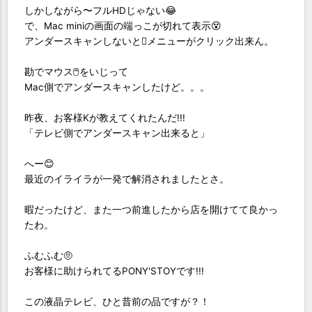
しかしながら〜フルHDじゃない😂
で、Mac miniの画面の端っこが切れて表示😵
アンダースキャンしないとメニューがクリック出来ん。
勘でマウス🖱️をいじって
Mac側でアンダースキャンしたけど。。。
昨夜、お客様Kが教えてくれたんだ!!!
「テレビ側でアンダースキャン出来ると」
へー😊
最近のイライラが一発で解消されましたとさ。
暇だったけど、また一つ前進したから店を開けてて良かっ
たわ。
ふむふむ🤨
お客様に助けられてるPONY'STOYです!!!
この液晶テレビ、ひと昔前の品ですが？！