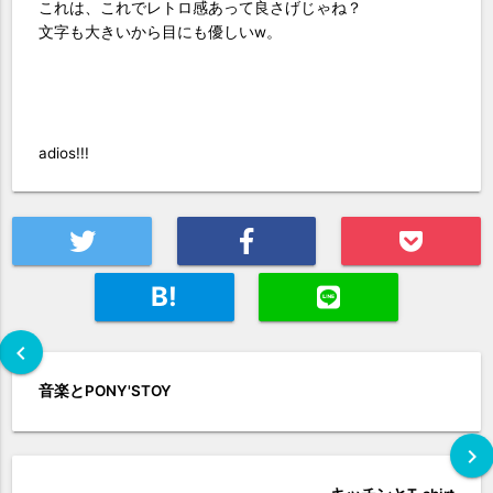
これは、これでレトロ感あって良さげじゃね？
文字も大きいから目にも優しいw。
adios!!!
B!
chevron_left
音楽とPONY'STOY
chevron_right