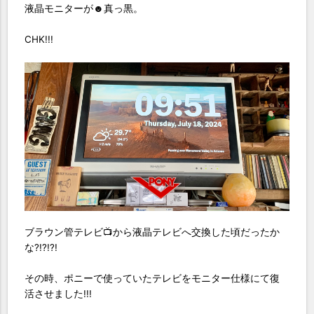
液晶モニターが☻真っ黒。
CHK!!!
ブラウン管テレビ📺から液晶テレビへ交換した頃だったか
な?!?!?!
その時、ポニーで使っていたテレビをモニター仕様にて復
活させました!!!