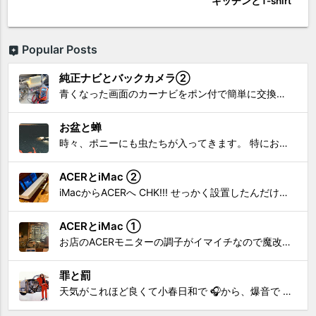
キッチンとT-shirt
Popular Posts
純正ナビとバックカメラ②
青くなった画面のカーナビをポン付で簡単に交換、出来ると思っていたら意外と闇多め!!!なDAY①から続く今回は、DAY②。 テスターで調べてみたのだが、結果的にバックカメラからナビ裏まで来てる、配線を見つけることが出来なかった前回。気付けば闇w。 さてさて、この頃のDVDナビ的なT...
お盆と蝉
時々、ポニーにも虫たちが入ってきます。 特にお盆の頃はどの虫かと気になり探してしまう。 今まではキリギリスやすいっちょん、今思えば今年は蝉だったのかな。
ACERとiMac ②
iMacからACERへ CHK!!! せっかく設置したんだけど〜 画面が真っ暗じゃしょうがないわな。 元のACERモニターを再度、設置🔥 画面のチラツキ、乱れなど不具合、多めですが 見れないより良い。 iMacへ繋いだ時、疑問があった。 せっかくの解像度を生かしてないこと。 2...
ACERとiMac ①
お店のACERモニターの調子がイマイチなので魔改造したiMacと入れ替え 外は豪雨、何処へも行かない火曜。 コツコツ作業スタートです!!! CHK!!! 何年かぶりにモニターを降ろした。 配線がぐちゃぐちゃ😂 要らないケーブルなど、使っていない部材などなど片付けて、拭き掃除w。...
罪と罰
天気がこれほど良くて小春日和で 🎧から、爆音で この曲しかない。 ループ・リピート再生。 CHK!!! ちなみに自分。 60歳になったら、この色でW114 乗っていたいですね。 罪と罰 PV このミュージック・ビデオ「罪と罰」は"自分のクルマを切る"というコ...