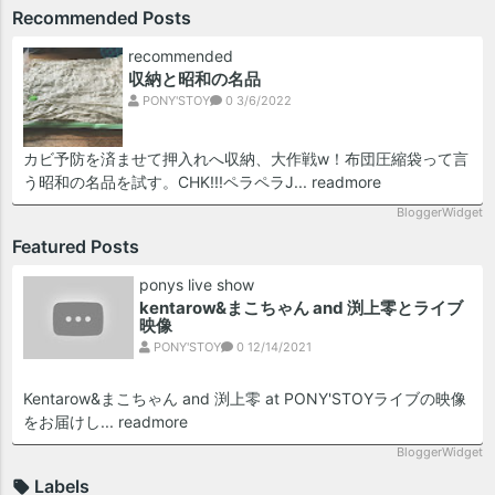
Recommended Posts
recommended
収納と昭和の名品
PONY'STOY
0
3/6/2022
カビ予防を済ませて押入れへ収納、大作戦w！布団圧縮袋って言
う昭和の名品を試す。CHK!!!ペラペラJ...
readmore
BloggerWidget
Featured Posts
ponys live show
kentarow&まこちゃん and 渕上零とライブ
映像
PONY'STOY
0
12/14/2021
Kentarow&まこちゃん and 渕上零 at PONY'STOYライブの映像
をお届けし...
readmore
BloggerWidget
Labels