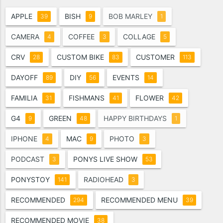
APPLE
BISH
BOB MARLEY
39
9
1
CAMERA
COFFEE
COLLAGE
4
3
5
CRV
CUSTOM BIKE
CUSTOMER
28
83
113
DAYOFF
DIY
EVENTS
89
56
14
FAMILIA
FISHMANS
FLOWER
31
41
42
G4
GREEN
HAPPY BIRTHDAYS
9
48
1
IPHONE
MAC
PHOTO
4
9
3
PODCAST
PONYS LIVE SHOW
3
53
PONYSTOY
RADIOHEAD
141
3
RECOMMENDED
RECOMMENDED MENU
294
39
RECOMMENDED MOVIE
38