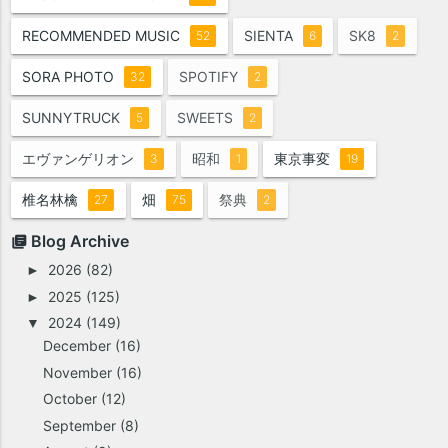
RECOMMENDED MUSIC
SIENTA
SK8
52
6
2
SORA PHOTO
SPOTIFY
32
2
SUNNYTRUCK
SWEETS
5
2
エヴァンゲリオン
昭和
東京事変
3
1
19
椎名林檎
畑
祭典
27
75
2
Blog Archive
2026
(82)
►
2025
(125)
►
2024
(149)
▼
December
(16)
November
(16)
October
(12)
September
(8)