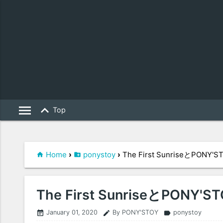
menu
keyboard_arrow_up
Top
Home
›
ponystoy
›
The First SunriseとPONY'S
The First SunriseとPONY'S
January 01, 2020
By PONY'STOY
ponystoy
event_note
edit
label