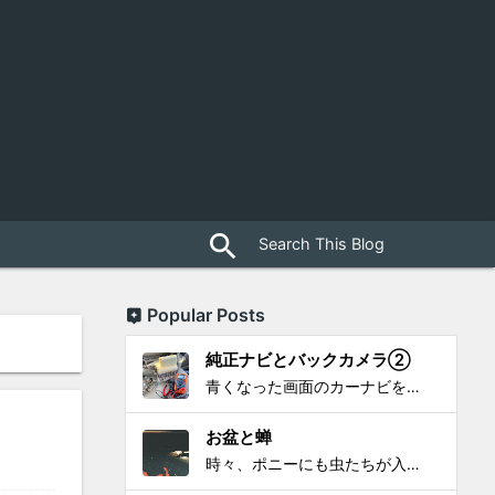
close
search
Popular Posts
純正ナビとバックカメラ②
青くなった画面のカーナビをポン付で簡単に交換、出来ると思っていたら意外と闇多め!!!なDAY①から続く今回は、DAY②。 テスターで調べてみたのだが、結果的にバックカメラからナビ裏まで来てる、配線を見つけることが出来なかった前回。気付けば闇w。 さてさて、この頃のDVDナビ的なT...
お盆と蝉
時々、ポニーにも虫たちが入ってきます。 特にお盆の頃はどの虫かと気になり探してしまう。 今まではキリギリスやすいっちょん、今思えば今年は蝉だったのかな。