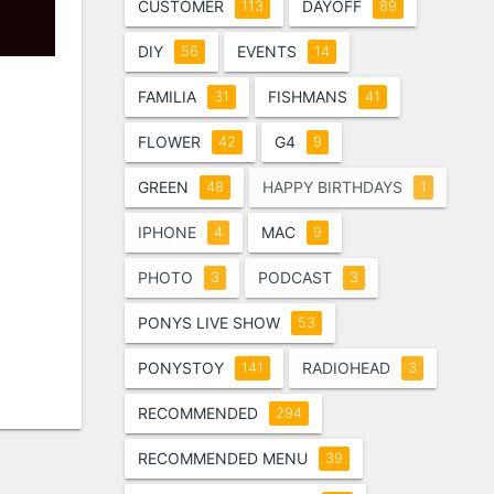
CUSTOMER
DAYOFF
113
89
DIY
EVENTS
56
14
FAMILIA
FISHMANS
31
41
FLOWER
G4
42
9
GREEN
HAPPY BIRTHDAYS
48
1
IPHONE
MAC
4
9
PHOTO
PODCAST
3
3
PONYS LIVE SHOW
53
PONYSTOY
RADIOHEAD
141
3
RECOMMENDED
294
RECOMMENDED MENU
39