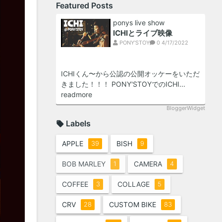
Featured Posts
ponys live show
ICHIとライブ映像
PONY'STOY
0
4/17/2022
ICHIくん〜から公認の公開オッケーをいただ
きました！！！ PONY'STOYでのICHI...
readmore
BloggerWidget
Labels
APPLE
BISH
39
9
BOB MARLEY
CAMERA
1
4
COFFEE
COLLAGE
3
5
CRV
CUSTOM BIKE
28
83