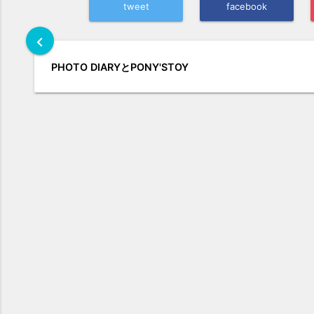
tweet
facebook
chevron_left
PHOTO DIARYとPONY'STOY