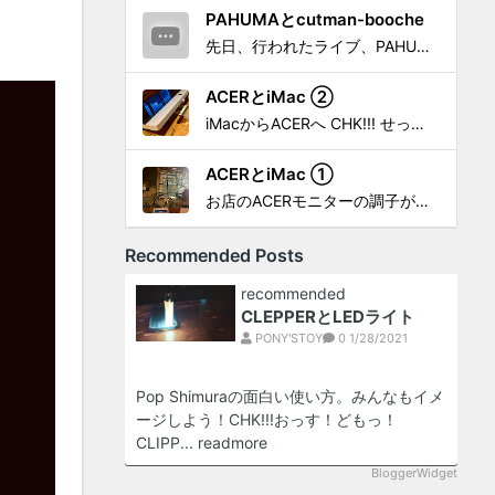
PAHUMAとcutman-booche
先日、行われたライブ、PAHUMA a.k.a 金 佑龍 at PONY'STOYから〜 cutman-booche時代の楽曲「立ち上がれ」を映像化させてもらいました。 茅ヶ崎の名店 FROGGIES〜さんで ウリョンはマンススリー・ライブを行っています！ そのライブでウ...
ACERとiMac ②
iMacからACERへ CHK!!! せっかく設置したんだけど〜 画面が真っ暗じゃしょうがないわな。 元のACERモニターを再度、設置🔥 画面のチラツキ、乱れなど不具合、多めですが 見れないより良い。 iMacへ繋いだ時、疑問があった。 せっかくの解像度を生かしてないこと。 2...
ACERとiMac ①
お店のACERモニターの調子がイマイチなので魔改造したiMacと入れ替え 外は豪雨、何処へも行かない火曜。 コツコツ作業スタートです!!! CHK!!! 何年かぶりにモニターを降ろした。 配線がぐちゃぐちゃ😂 要らないケーブルなど、使っていない部材などなど片付けて、拭き掃除w。...
Recommended Posts
recommended
CLEPPERとLEDライト
PONY'STOY
0
1/28/2021
Pop Shimuraの面白い使い方。みんなもイメ
ージしよう！CHK!!!おっす！どもっ！
CLIPP...
readmore
BloggerWidget