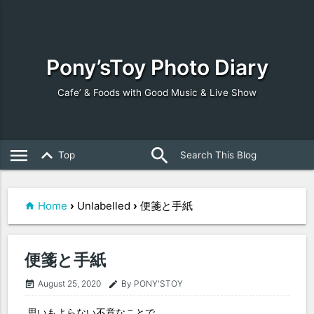
Pony’sToy Photo Diary
Cafe’ & Foods with Good Music & Live Show
search
close
menu
keyboard_arrow_up
Top
Home
›
Unlabelled
›
便箋と手紙
便箋と手紙
August 25, 2020
By PONY'STOY
event_note
edit
思いもよらない不意なことで。