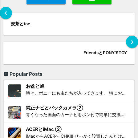
chevron_left
麦茶とtoe
chevron_right
FriendsとPONY'STOY
Popular Posts
お盆と蝉
時々、ポニーにも虫たちが入ってきます。 特にお盆の頃はどの虫かと気になり探してしまう。 今まではキリギリスやすいっちょん、今思えば今年は蝉だったのかな。
純正ナビとバックカメラ②
青くなった画面のカーナビをポン付で簡単に交換、出来ると思っていたら意外と闇多め!!!なDAY①から続く今回は、DAY②。 テスターで調べてみたのだが、結果的にバックカメラからナビ裏まで来てる、配線を見つけることが出来なかった前回。気付けば闇w。 さてさて、この頃のDVDナビ的なT...
ACERとiMac ②
iMacからACERへ CHK!!! せっかく設置したんだけど〜 画面が真っ暗じゃしょうがないわな。 元のACERモニターを再度、設置🔥 画面のチラツキ、乱れなど不具合、多めですが 見れないより良い。 iMacへ繋いだ時、疑問があった。 せっかくの解像度を生かしてないこと。 2...