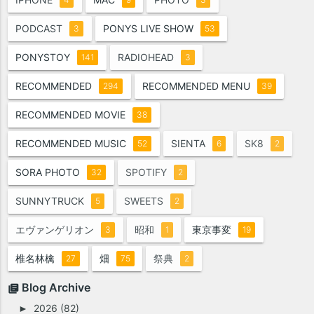
PODCAST
PONYS LIVE SHOW
3
53
PONYSTOY
RADIOHEAD
141
3
RECOMMENDED
RECOMMENDED MENU
294
39
RECOMMENDED MOVIE
38
RECOMMENDED MUSIC
SIENTA
SK8
52
6
2
SORA PHOTO
SPOTIFY
32
2
SUNNYTRUCK
SWEETS
5
2
エヴァンゲリオン
昭和
東京事変
3
1
19
椎名林檎
畑
祭典
27
75
2
Blog Archive
2026
(82)
►