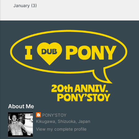
January
(3)
About Me
PONY'STOY
Kikugawa, Shizuoka, Japan
View my complete profile