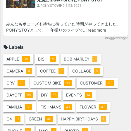
PONY'STOY
0
3/13/2021
みんなもポニーズも待ちに待っていた時間がやってきました。
PONY'STOYとして、一年振りのライブで...
readmore
BloggerWidget
Labels
APPLE
BISH
BOB MARLEY
39
9
1
CAMERA
COFFEE
COLLAGE
4
3
5
CRV
CUSTOM BIKE
CUSTOMER
28
83
113
DAYOFF
DIY
EVENTS
89
56
14
FAMILIA
FISHMANS
FLOWER
31
41
42
G4
GREEN
HAPPY BIRTHDAYS
9
48
1
IPHONE
MAC
PHOTO
4
9
3