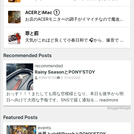
ACERとiMac ①
お店のACERモニターの調子がイマイチなので魔改造したiMacと入れ替え 外は豪雨、何処へも行かない火曜。 コツコツ作業スタートです!!! CHK!!! 何年かぶりにモニターを降ろした。 配線がぐちゃぐちゃ😂 要らないケーブルなど、使っていない部材などなど片付けて、拭き掃除w。...
罪と罰
天気がこれほど良くて小春日和で 🎧から、爆音で この曲しかない。 ループ・リピート再生。 CHK!!! ちなみに自分。 60歳になったら、この色でW114 乗っていたいですね。 罪と罰 PV このミュージック・ビデオ「罪と罰」は"自分のクルマを切る"というコ...
Recommended Posts
recommended
Rainy SeasonとPONY'STOY
PONY'STOY
0
7/13/2020
おっす！！！またしても雨な空模様となり、本日も後半から明
日へ向けて大雨な予報です。SNSで届く通知を...
readmore
BloggerWidget
Featured Posts
events
光風とsloWPorchとPONY'STOY