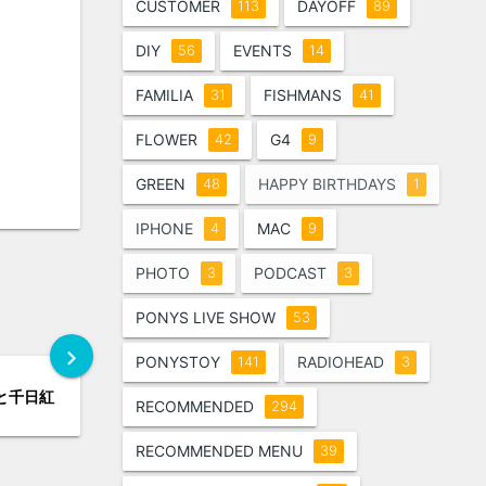
CUSTOMER
DAYOFF
113
89
DIY
EVENTS
56
14
FAMILIA
FISHMANS
31
41
FLOWER
G4
42
9
GREEN
HAPPY BIRTHDAYS
48
1
IPHONE
MAC
4
9
PHOTO
PODCAST
3
3
PONYS LIVE SHOW
53
chevron_right
PONYSTOY
RADIOHEAD
141
3
fと千日紅
RECOMMENDED
294
RECOMMENDED MENU
39