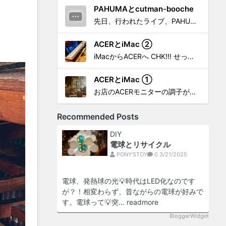
PAHUMAとcutman-booche
先日、行われたライブ、PAHUMA a.k.a 金 佑龍 at PONY'STOYから〜 cutman-booche時代の楽曲「立ち上がれ」を映像化させてもらいました。 茅ヶ崎の名店 FROGGIES〜さんで ウリョンはマンススリー・ライブを行っています！ そのライブでウ...
ACERとiMac ②
iMacからACERへ CHK!!! せっかく設置したんだけど〜 画面が真っ暗じゃしょうがないわな。 元のACERモニターを再度、設置🔥 画面のチラツキ、乱れなど不具合、多めですが 見れないより良い。 iMacへ繋いだ時、疑問があった。 せっかくの解像度を生かしてないこと。 2...
ACERとiMac ①
お店のACERモニターの調子がイマイチなので魔改造したiMacと入れ替え 外は豪雨、何処へも行かない火曜。 コツコツ作業スタートです!!! CHK!!! 何年かぶりにモニターを降ろした。 配線がぐちゃぐちゃ😂 要らないケーブルなど、使っていない部材などなど片付けて、拭き掃除w。...
Recommended Posts
DIY
電球とリサイクル
PONY'STOY
0
3/21/2025
電球、発熱球の光💡時代はLED化なのです
が？！相変わらず、昔ながらの電球が好みで
す。電球って💡突...
readmore
BloggerWidget