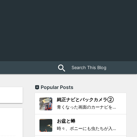
close
search
Popular Posts
純正ナビとバックカメラ②
青くなった画面のカーナビをポン付で簡単に交換、出来ると思っていたら意外と闇多め!!!なDAY①から続く今回は、DAY②。 テスターで調べてみたのだが、結果的にバックカメラからナビ裏まで来てる、配線を見つけることが出来なかった前回。気付けば闇w。 さてさて、この頃のDVDナビ的なT...
お盆と蝉
時々、ポニーにも虫たちが入ってきます。 特にお盆の頃はどの虫かと気になり探してしまう。 今まではキリギリスやすいっちょん、今思えば今年は蝉だったのかな。