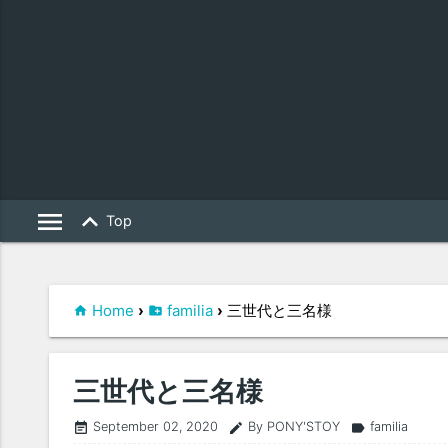
menu
keyboard_arrow_up
Top
Home
›
familia
›
三世代と三名様
三世代と三名様
September 02, 2020
By PONY'STOY
familia
event_note
edit
label