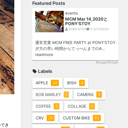
Featured Posts
events
MCM Mar 14,2020と
PONY'STOY
PONY'STOY
0
3/17/2020
通常営業 MCM FREE PARTY at PONY'STOY
夕方の早い時間からてっぺんまでのA...
readmore
BloggerWidget
Labels
APPLE
BISH
39
9
BOB MARLEY
CAMERA
1
4
COFFEE
COLLAGE
3
5
CRV
CUSTOM BIKE
28
83
心でき