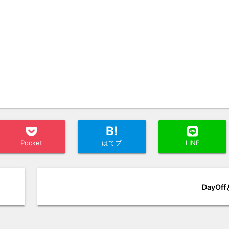
B!
Pocket
はてブ
LINE
DayOf