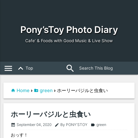
Pony’sToy Photo Diary
Cafe’ & Foods with Good Music & Live Show
search
close
menu
keyboard_arrow_up
Top
Home
›
green
›
ホーリーバジルと虫食い
ホーリーバジルと虫食い
September 04, 2020
By PONY'STOY
green
event_note
edit
label
おっす！