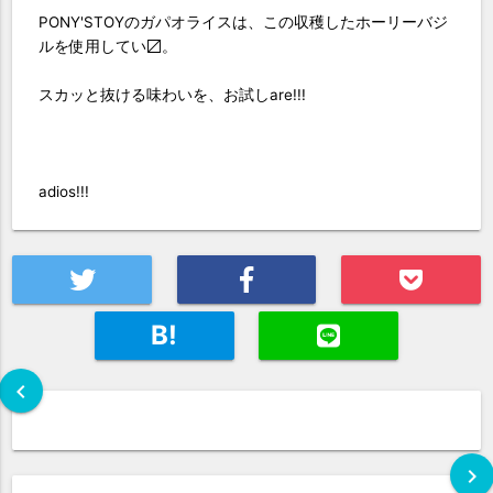
PONY'STOYのガパオライスは、この収穫したホーリーバジ
ルを使用してい〼。
スカッと抜ける味わいを、お試しare!!!
adios!!!
B!
chevron_left
chevron_right