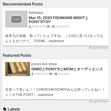
Recommended Posts
fishmans
Mar 15, 2020 FISHMANS NIGHTと
PONY'STOY
PONY'STOY
0
3/16/2020
坂本九の名曲、歌っていたんですね。 この日に見つけるってな
んともセツナイ。 FISHM...
readmore
BloggerWidget
Featured Posts
ponys live show
GNKOとPONY'SとMCMとオーディエンス
PONY'STOY
0
5/2/2021
生音って良いよ！！CHK!!!CHK!!!CHK!!!みんな待っていたね！！
トリオTHE PONY’...
readmore
BloggerWidget
Labels