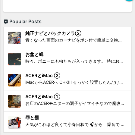
Popular Posts
純正ナビとバックカメラ②
青くなった画面のカーナビをポン付で簡単に交換、出来ると思っていたら意外と闇多め!!!なDAY①から続く今回は、DAY②。 テスターで調べてみたのだが、結果的にバックカメラからナビ裏まで来てる、配線を見つけることが出来なかった前回。気付けば闇w。 さてさて、この頃のDVDナビ的なT...
お盆と蝉
時々、ポニーにも虫たちが入ってきます。 特にお盆の頃はどの虫かと気になり探してしまう。 今まではキリギリスやすいっちょん、今思えば今年は蝉だったのかな。
ACERとiMac ②
iMacからACERへ CHK!!! せっかく設置したんだけど〜 画面が真っ暗じゃしょうがないわな。 元のACERモニターを再度、設置🔥 画面のチラツキ、乱れなど不具合、多めですが 見れないより良い。 iMacへ繋いだ時、疑問があった。 せっかくの解像度を生かしてないこと。 2...
ACERとiMac ①
お店のACERモニターの調子がイマイチなので魔改造したiMacと入れ替え 外は豪雨、何処へも行かない火曜。 コツコツ作業スタートです!!! CHK!!! 何年かぶりにモニターを降ろした。 配線がぐちゃぐちゃ😂 要らないケーブルなど、使っていない部材などなど片付けて、拭き掃除w。...
罪と罰
天気がこれほど良くて小春日和で 🎧から、爆音で この曲しかない。 ループ・リピート再生。 CHK!!! ちなみに自分。 60歳になったら、この色でW114 乗っていたいですね。 罪と罰 PV このミュージック・ビデオ「罪と罰」は"自分のクルマを切る"というコ...