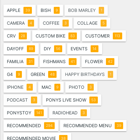
APPLE
BISH
BOB MARLEY
39
9
1
CAMERA
COFFEE
COLLAGE
4
3
5
CRV
CUSTOM BIKE
CUSTOMER
28
83
113
DAYOFF
DIY
EVENTS
89
56
14
FAMILIA
FISHMANS
FLOWER
31
41
42
G4
GREEN
HAPPY BIRTHDAYS
9
48
1
IPHONE
MAC
PHOTO
4
9
3
PODCAST
PONYS LIVE SHOW
3
53
PONYSTOY
RADIOHEAD
141
3
RECOMMENDED
RECOMMENDED MENU
294
39
RECOMMENDED MOVIE
38