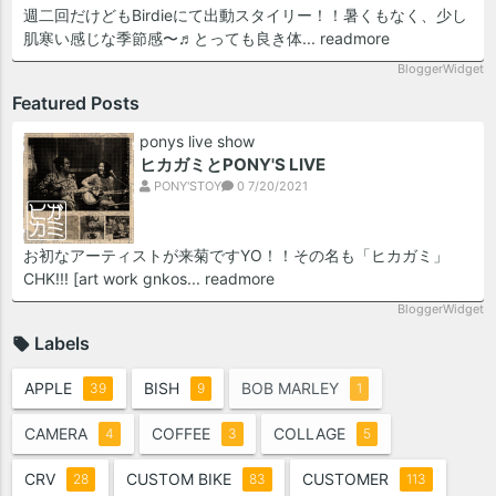
週二回だけどもBirdieにて出動スタイリー！！暑くもなく、少し
肌寒い感じな季節感〜♬とっても良き体...
readmore
BloggerWidget
Featured Posts
ponys live show
ヒカガミとPONY'S LIVE
PONY'STOY
0
7/20/2021
お初なアーティストが来菊ですYO！！その名も「ヒカガミ」
CHK!!! [art work gnkos...
readmore
BloggerWidget
Labels
APPLE
BISH
BOB MARLEY
39
9
1
CAMERA
COFFEE
COLLAGE
4
3
5
CRV
CUSTOM BIKE
CUSTOMER
28
83
113