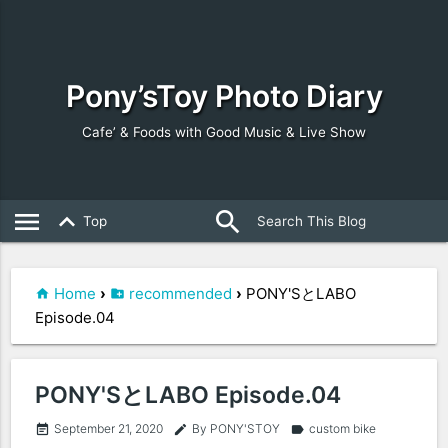
Pony’sToy Photo Diary
Cafe’ & Foods with Good Music & Live Show
search
close
menu
keyboard_arrow_up
Top
Home
›
recommended
›
PONY'SとLABO
Episode.04
PONY'SとLABO Episode.04
September 21, 2020
By PONY'STOY
custom bike
event_note
edit
label