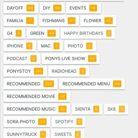
DAYOFF
DIY
EVENTS
89
56
14
FAMILIA
FISHMANS
FLOWER
31
41
42
G4
GREEN
HAPPY BIRTHDAYS
9
48
1
IPHONE
MAC
PHOTO
4
9
3
PODCAST
PONYS LIVE SHOW
3
53
PONYSTOY
RADIOHEAD
141
3
RECOMMENDED
RECOMMENDED MENU
294
39
RECOMMENDED MOVIE
38
RECOMMENDED MUSIC
SIENTA
SK8
52
6
2
SORA PHOTO
SPOTIFY
32
2
SUNNYTRUCK
SWEETS
5
2