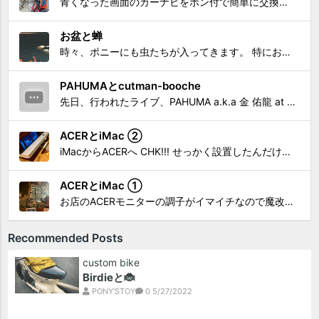
青くなった画面のカーナビをポン付で簡単に交換、出来ると思っていたら意外と闇多め!!!なDAY①から続く今回は、DAY②。 テスターで調べてみたのだが、結果的にバックカメラからナビ裏まで来てる、配線を見つけることが出来なかった前回。気付けば闇w。 さてさて、この頃のDVDナビ的なT...
お盆と蝉
時々、ポニーにも虫たちが入ってきます。 特にお盆の頃はどの虫かと気になり探してしまう。 今まではキリギリスやすいっちょん、今思えば今年は蝉だったのかな。
PAHUMAとcutman-booche
先日、行われたライブ、PAHUMA a.k.a 金 佑龍 at PONY'STOYから〜 cutman-booche時代の楽曲「立ち上がれ」を映像化させてもらいました。 茅ヶ崎の名店 FROGGIES〜さんで ウリョンはマンススリー・ライブを行っています！ そのライブでウ...
ACERとiMac ②
iMacからACERへ CHK!!! せっかく設置したんだけど〜 画面が真っ暗じゃしょうがないわな。 元のACERモニターを再度、設置🔥 画面のチラツキ、乱れなど不具合、多めですが 見れないより良い。 iMacへ繋いだ時、疑問があった。 せっかくの解像度を生かしてないこと。 2...
ACERとiMac ①
お店のACERモニターの調子がイマイチなので魔改造したiMacと入れ替え 外は豪雨、何処へも行かない火曜。 コツコツ作業スタートです!!! CHK!!! 何年かぶりにモニターを降ろした。 配線がぐちゃぐちゃ😂 要らないケーブルなど、使っていない部材などなど片付けて、拭き掃除w。...
Recommended Posts
custom bike
Birdieと🐞
PONY'STOY
0
5/27/2022