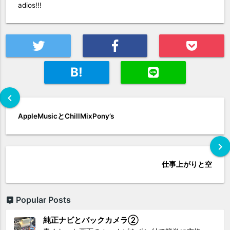
adios!!!
B!
chevron_left
AppleMusicとChillMixPony’s
chevron_right
仕事上がりと空
Popular Posts
純正ナビとバックカメラ②