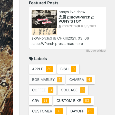
Featured Posts
ponys live show
光風とsloWPorchと
PONY'STOY
PONY'STOY
0
3/6/2021
sloWPorch企画 CHK!!!2021. 03. 06
sat sloWPorch pres...
readmore
BloggerWidget
Labels
APPLE
BISH
39
9
BOB MARLEY
CAMERA
1
4
COFFEE
COLLAGE
3
5
CRV
CUSTOM BIKE
28
83
CUSTOMER
DAYOFF
113
89