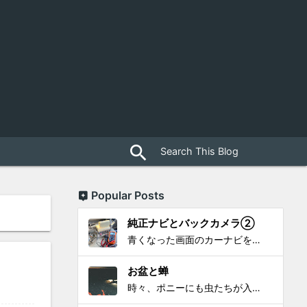
close
search
Popular Posts
純正ナビとバックカメラ②
青くなった画面のカーナビをポン付で簡単に交換、出来ると思っていたら意外と闇多め!!!なDAY①から続く今回は、DAY②。 テスターで調べてみたのだが、結果的にバックカメラからナビ裏まで来てる、配線を見つけることが出来なかった前回。気付けば闇w。 さてさて、この頃のDVDナビ的なT...
お盆と蝉
時々、ポニーにも虫たちが入ってきます。 特にお盆の頃はどの虫かと気になり探してしまう。 今まではキリギリスやすいっちょん、今思えば今年は蝉だったのかな。