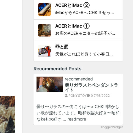
ACERとiMac ②
iMacからACERへ CHK!!! せっかく設置したんだけど〜 画面が真っ暗じゃしょうがないわな。 元のACERモニターを再度、設置🔥 画面のチラツキ、乱れなど不具合、多めですが 見れないより良い。 iMacへ繋いだ時、疑問があった。 せっかくの解像度を生かしてないこと。 2...
ACERとiMac ①
お店のACERモニターの調子がイマイチなので魔改造したiMacと入れ替え 外は豪雨、何処へも行かない火曜。 コツコツ作業スタートです!!! CHK!!! 何年かぶりにモニターを降ろした。 配線がぐちゃぐちゃ😂 要らないケーブルなど、使っていない部材などなど片付けて、拭き掃除w。...
罪と罰
天気がこれほど良くて小春日和で 🎧から、爆音で この曲しかない。 ループ・リピート再生。 CHK!!! ちなみに自分。 60歳になったら、この色でW114 乗っていたいですね。 罪と罰 PV このミュージック・ビデオ「罪と罰」は"自分のクルマを切る"というコ...
Recommended Posts
recommended
曇りガラスとペンダントラ
イト
PONY'STOY
0
7/16/2022
曇り〜ガラスの〜向こうは〜♬CHK!!!懐かし
い歌が流れています。昭和歌謡大好き〜昭和
な物も大好き ...
readmore
BloggerWidget