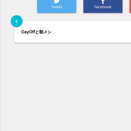
tweet
facebook
chevron_left
DayOffと朝メシ