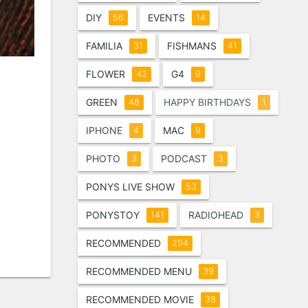
DIY
EVENTS
56
14
FAMILIA
FISHMANS
31
41
FLOWER
G4
42
9
GREEN
HAPPY BIRTHDAYS
48
1
IPHONE
MAC
4
9
PHOTO
PODCAST
3
3
PONYS LIVE SHOW
53
PONYSTOY
RADIOHEAD
141
3
RECOMMENDED
294
RECOMMENDED MENU
39
RECOMMENDED MOVIE
38