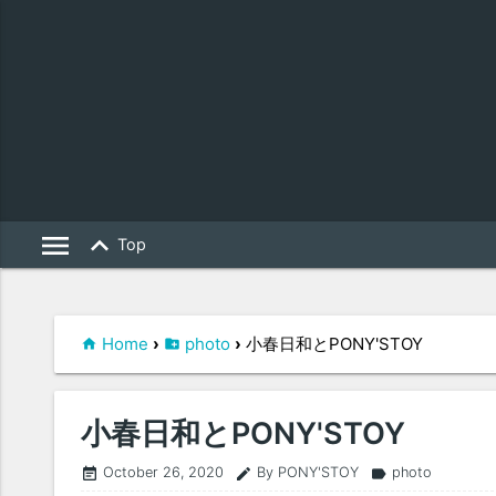
menu
keyboard_arrow_up
Top
Home
›
photo
›
小春日和とPONY'STOY
小春日和とPONY'STOY
October 26, 2020
By PONY'STOY
photo
event_note
edit
label