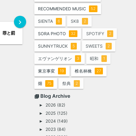
RECOMMENDED MUSIC
52
chevron_right
SIENTA
SK8
6
2
罪と罰
SORA PHOTO
SPOTIFY
32
2
SUNNYTRUCK
SWEETS
5
2
エヴァンゲリオン
昭和
3
1
東京事変
椎名林檎
19
27
畑
祭典
75
2
Blog Archive
2026
(82)
►
2025
(125)
►
2024
(149)
►
2023
(84)
►