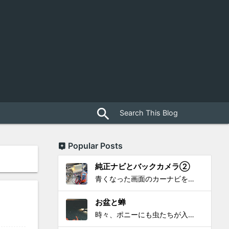
close
search
Popular Posts
純正ナビとバックカメラ②
青くなった画面のカーナビをポン付で簡単に交換、出来ると思っていたら意外と闇多め!!!なDAY①から続く今回は、DAY②。 テスターで調べてみたのだが、結果的にバックカメラからナビ裏まで来てる、配線を見つけることが出来なかった前回。気付けば闇w。 さてさて、この頃のDVDナビ的なT...
お盆と蝉
時々、ポニーにも虫たちが入ってきます。 特にお盆の頃はどの虫かと気になり探してしまう。 今まではキリギリスやすいっちょん、今思えば今年は蝉だったのかな。