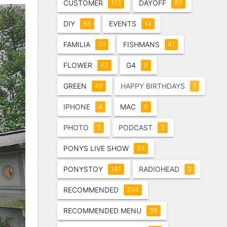
CUSTOMER
DAYOFF
113
89
DIY
EVENTS
56
14
FAMILIA
FISHMANS
31
41
FLOWER
G4
42
9
GREEN
HAPPY BIRTHDAYS
48
1
IPHONE
MAC
4
9
PHOTO
PODCAST
3
3
PONYS LIVE SHOW
53
PONYSTOY
RADIOHEAD
141
3
RECOMMENDED
294
RECOMMENDED MENU
39