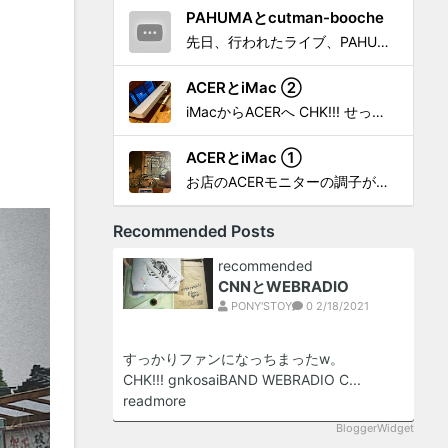
PAHUMAとcutman-booche
先日、行われたライブ、PAHUMA a.k.a 金 佑龍 at PONY'STOYから〜 cutman-booche時代の楽曲「立ち上がれ」を映像化させてもらいました。 茅ヶ崎の名店 FROGGIES〜さんで ウリョンはマンススリー・ライブを行っています！ そのライブでウ...
ACERとiMac ②
iMacからACERへ CHK!!! せっかく設置したんだけど〜 画面が真っ暗じゃしょうがないわな。 元のACERモニターを再度、設置🔥 画面のチラツキ、乱れなど不具合、多めですが 見れないより良い。 iMacへ繋いだ時、疑問があった。 せっかくの解像度を生かしてないこと。 2...
ACERとiMac ①
お店のACERモニターの調子がイマイチなので魔改造したiMacと入れ替え 外は豪雨、何処へも行かない火曜。 コツコツ作業スタートです!!! CHK!!! 何年かぶりにモニターを降ろした。 配線がぐちゃぐちゃ😂 要らないケーブルなど、使っていない部材などなど片付けて、拭き掃除w。...
Recommended Posts
recommended
CNNとWEBRADIO
PONY'STOY
0
2/18/2021
すっかりファンになっちまったw。
CHK!!! gnkosaiBAND WEBRADIO C...
readmore
BloggerWidget