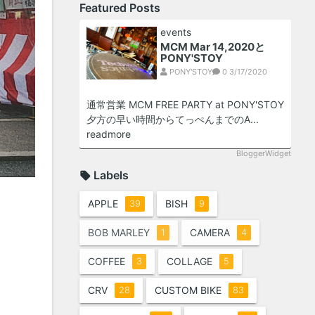
Featured Posts
events
MCM Mar 14,2020と
PONY'STOY
PONY'STOY
0
3/17/2020
通常営業 MCM FREE PARTY at PONY'STOY
夕方の早い時間からてっぺんまでのA...
readmore
BloggerWidget
Labels
APPLE
BISH
39
9
BOB MARLEY
CAMERA
1
4
COFFEE
COLLAGE
3
5
CRV
CUSTOM BIKE
28
83