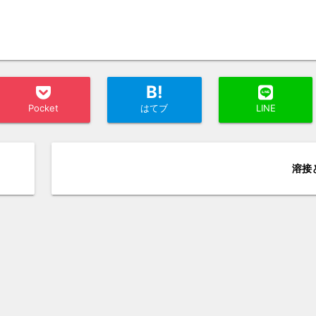
B!
Pocket
はてブ
LINE
溶接