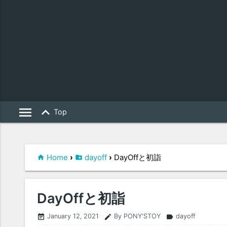
menu
keyboard_arrow_up
Top
Home
›
dayoff
›
DayOffと初詣
DayOffと初詣
January 12, 2021
By PONY'STOY
dayoff
event_note
edit
label