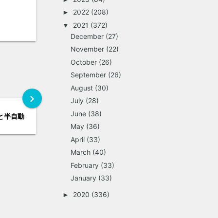
2022
(208)
►
2021
(372)
▼
December
(27)
November
(22)
October
(26)
September
(26)
August
(30)
chevron_right
July
(28)
June
(38)
と半自動
May
(36)
April
(33)
March
(40)
February
(33)
January
(33)
2020
(336)
►