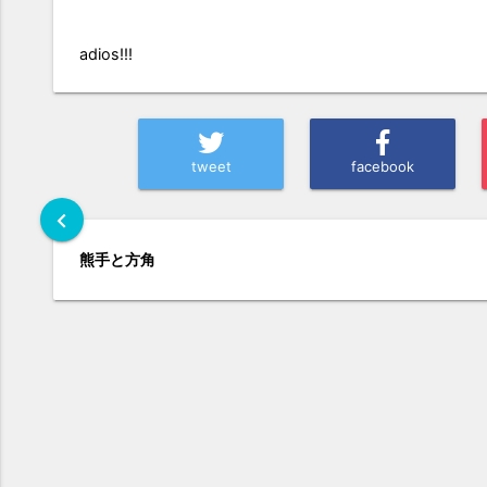
adios!!!
tweet
facebook
chevron_left
熊手と方角