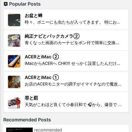
Popular Posts
お盆と蝉
時々、ポニーにも虫たちが入ってきます。 特にお盆の頃はどの虫かと気になり探してしまう。 今まではキリギリスやすいっちょん、今思えば今年は蝉だったのかな。
純正ナビとバックカメラ②
青くなった画面のカーナビをポン付で簡単に交換、出来ると思っていたら意外と闇多め!!!なDAY①から続く今回は、DAY②。 テスターで調べてみたのだが、結果的にバックカメラからナビ裏まで来てる、配線を見つけることが出来なかった前回。気付けば闇w。 さてさて、この頃のDVDナビ的なT...
ACERとiMac ②
iMacからACERへ CHK!!! せっかく設置したんだけど〜 画面が真っ暗じゃしょうがないわな。 元のACERモニターを再度、設置🔥 画面のチラツキ、乱れなど不具合、多めですが 見れないより良い。 iMacへ繋いだ時、疑問があった。 せっかくの解像度を生かしてないこと。 2...
ACERとiMac ①
お店のACERモニターの調子がイマイチなので魔改造したiMacと入れ替え 外は豪雨、何処へも行かない火曜。 コツコツ作業スタートです!!! CHK!!! 何年かぶりにモニターを降ろした。 配線がぐちゃぐちゃ😂 要らないケーブルなど、使っていない部材などなど片付けて、拭き掃除w。...
罪と罰
天気がこれほど良くて小春日和で 🎧から、爆音で この曲しかない。 ループ・リピート再生。 CHK!!! ちなみに自分。 60歳になったら、この色でW114 乗っていたいですね。 罪と罰 PV このミュージック・ビデオ「罪と罰」は"自分のクルマを切る"というコ...
Recommended Posts
recommended