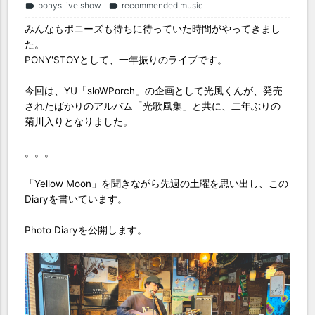
ponys live show
recommended music
label
label
みんなもポニーズも待ちに待っていた時間がやってきまし
た。
PONY'STOYとして、一年振りのライブです。
今回は、YU「sloWPorch」の企画として光風くんが、発売
されたばかりのアルバム「光歌風集」と共に、二年ぶりの
菊川入りとなりました。
。。。
「Yellow Moon」を聞きながら先週の土曜を思い出し、この
Diaryを書いています。
Photo Diaryを公開します。