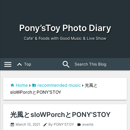
Pony’sToy Photo Diary
Cafe’ & Foods with Good Music & Live Show
search
close
menu
keyboard_arrow_up
Top
Home
›
recommended music
›
光風と
sloWPorchとPONY'STOY
光風とsloWPorchとPONY'STOY
March 13, 2021
By PONY'STOY
events
event_note
edit
label