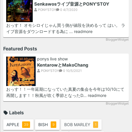
Senkawosライブ音源とPONY'STOY
PONY'STOY
0
4/7/2020
おっす！ オモシロイじゃん買う側が値段を決めるって はい。 ラ
イブ音源をダウンロードする為に ...
readmore
BloggerWidget
Featured Posts
ponys live show
KentarowとMakoChang
PONY'STOY
0
10/5/2021
おっす！！一年延期になっていた真夏の集会を今年は10/10にて
再開します！！秋風が吹く季節となったD...
readmore
BloggerWidget
Labels
APPLE
BISH
BOB MARLEY
39
9
1