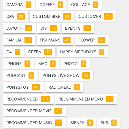
CAMERA
COFFEE
COLLAGE
4
3
5
CRV
CUSTOM BIKE
CUSTOMER
28
83
113
DAYOFF
DIY
EVENTS
89
56
14
FAMILIA
FISHMANS
FLOWER
31
41
42
G4
GREEN
HAPPY BIRTHDAYS
9
48
1
IPHONE
MAC
PHOTO
4
9
3
PODCAST
PONYS LIVE SHOW
3
53
PONYSTOY
RADIOHEAD
141
3
RECOMMENDED
RECOMMENDED MENU
294
39
RECOMMENDED MOVIE
38
RECOMMENDED MUSIC
SIENTA
SK8
52
6
2