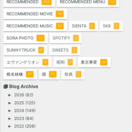
RECOMMENDED
RECOMMENDED MENU
294
39
RECOMMENDED MOVIE
38
RECOMMENDED MUSIC
SIENTA
SK8
52
6
2
SORA PHOTO
SPOTIFY
32
2
SUNNYTRUCK
SWEETS
5
2
エヴァンゲリオン
昭和
東京事変
3
1
19
椎名林檎
畑
祭典
27
75
2
Blog Archive
2026
(82)
►
2025
(125)
►
2024
(149)
►
2023
(84)
►
2022
(208)
►