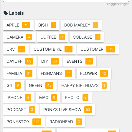
BloggerWidget
Labels
APPLE
BISH
BOB MARLEY
39
9
1
CAMERA
COFFEE
COLLAGE
4
3
5
CRV
CUSTOM BIKE
CUSTOMER
28
83
113
DAYOFF
DIY
EVENTS
89
56
14
FAMILIA
FISHMANS
FLOWER
31
41
42
G4
GREEN
HAPPY BIRTHDAYS
9
48
1
IPHONE
MAC
PHOTO
4
9
3
PODCAST
PONYS LIVE SHOW
3
53
PONYSTOY
RADIOHEAD
141
3