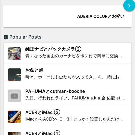
chevron_right
ADERIA COLORとお祝い
Popular Posts
純正ナビとバックカメラ②
青くなった画面のカーナビをポン付で簡単に交換、出来ると思っていたら意外と闇多め!!!なDAY①から続く今回は、DAY②。 テスターで調べてみたのだが、結果的にバックカメラからナビ裏まで来てる、配線を見つけることが出来なかった前回。気付けば闇w。 さてさて、この頃のDVDナビ的なT...
お盆と蝉
時々、ポニーにも虫たちが入ってきます。 特にお盆の頃はどの虫かと気になり探してしまう。 今まではキリギリスやすいっちょん、今思えば今年は蝉だったのかな。
PAHUMAとcutman-booche
先日、行われたライブ、PAHUMA a.k.a 金 佑龍 at PONY'STOYから〜 cutman-booche時代の楽曲「立ち上がれ」を映像化させてもらいました。 茅ヶ崎の名店 FROGGIES〜さんで ウリョンはマンススリー・ライブを行っています！ そのライブでウ...
ACERとiMac ②
iMacからACERへ CHK!!! せっかく設置したんだけど〜 画面が真っ暗じゃしょうがないわな。 元のACERモニターを再度、設置🔥 画面のチラツキ、乱れなど不具合、多めですが 見れないより良い。 iMacへ繋いだ時、疑問があった。 せっかくの解像度を生かしてないこと。 2...
ACERとiMac ①