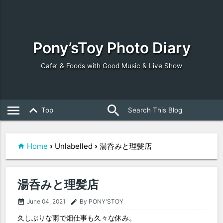
Pony’sToy Photo Diary
Cafe’ & Foods with Good Music & Live Show
search
close
menu
keyboard_arrow_up
Top
Home
›
Unlabelled
›
湯呑みと理髪店
湯呑みと理髪店
June 04, 2021
By PONY'STOY
event_note
edit
久しぶりな雨で畑仕事も久々な休み。