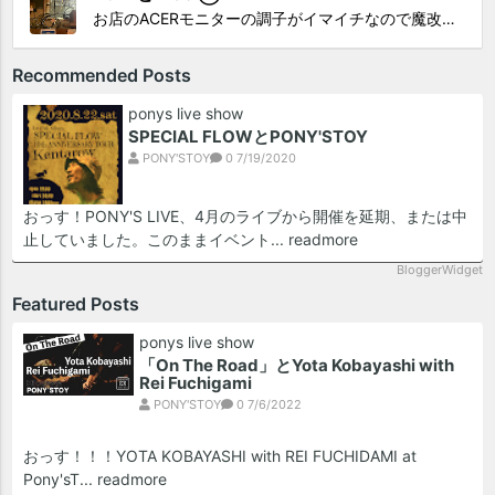
お店のACERモニターの調子がイマイチなので魔改造したiMacと入れ替え 外は豪雨、何処へも行かない火曜。 コツコツ作業スタートです!!! CHK!!! 何年かぶりにモニターを降ろした。 配線がぐちゃぐちゃ😂 要らないケーブルなど、使っていない部材などなど片付けて、拭き掃除w。...
Recommended Posts
ponys live show
SPECIAL FLOWとPONY'STOY
PONY'STOY
0
7/19/2020
おっす！PONY'S LIVE、4月のライブから開催を延期、または中
止していました。このままイベント...
readmore
BloggerWidget
Featured Posts
ponys live show
「On The Road」とYota Kobayashi with
Rei Fuchigami
PONY'STOY
0
7/6/2022
おっす！！！YOTA KOBAYASHI with REI FUCHIDAMI at
Pony'sT...
readmore