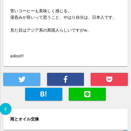
苦いコーヒーも美味しく感じる。
湯呑みが良いって思うこと、やはり自分は、日本人です。
見た目はアジア系の異国人らしいですがw。
adios!!!
B!
chevron_left
雨とオイル交換