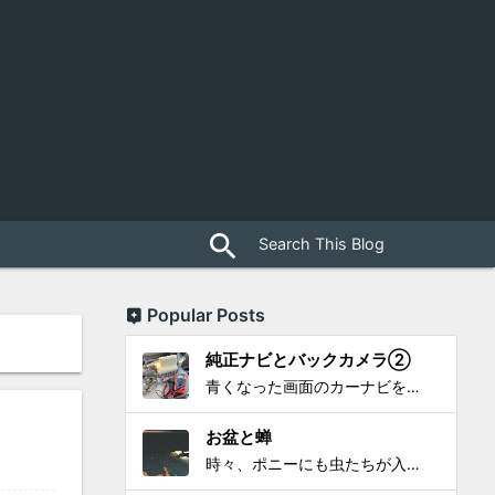
close
search
Popular Posts
純正ナビとバックカメラ②
青くなった画面のカーナビをポン付で簡単に交換、出来ると思っていたら意外と闇多め!!!なDAY①から続く今回は、DAY②。 テスターで調べてみたのだが、結果的にバックカメラからナビ裏まで来てる、配線を見つけることが出来なかった前回。気付けば闇w。 さてさて、この頃のDVDナビ的なT...
お盆と蝉
時々、ポニーにも虫たちが入ってきます。 特にお盆の頃はどの虫かと気になり探してしまう。 今まではキリギリスやすいっちょん、今思えば今年は蝉だったのかな。