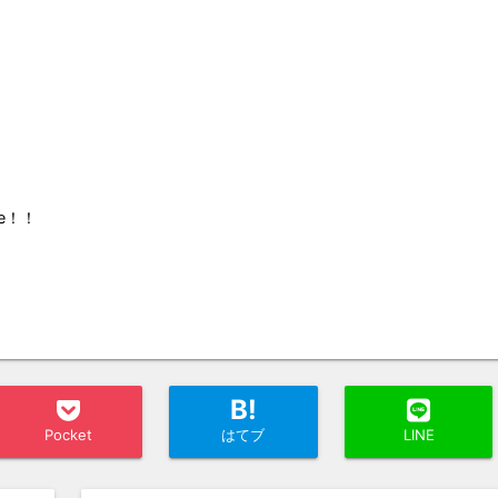
e！！
B!
Pocket
はてブ
LINE