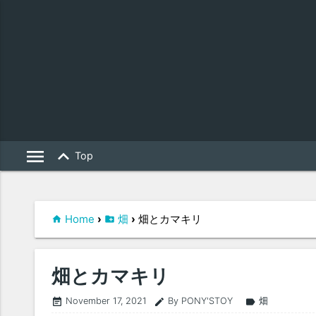
menu
keyboard_arrow_up
Top
Home
›
畑
›
畑とカマキリ
畑とカマキリ
November 17, 2021
By PONY'STOY
畑
event_note
edit
label