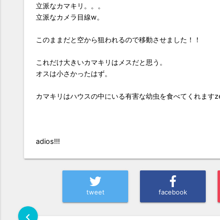
立派なカマキリ。。。
立派なカメラ目線w。
このままだと空から狙われるので移動させました！！
これだけ大きいカマキリはメスだと思う。
オスは小さかったはず。
カマキリはハウスの中にいる有害な幼虫を食べてくれますz
adios!!!
tweet
facebook
chevron_left