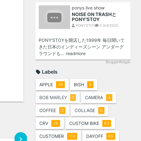
ponys live show
NOISE ON TRASHと
PONY'STOY
PONY'STOY
0
3/4/2020
PONY'STOYを開店した1999年 毎日聞いて
きた日本のインディーズシーン アンダーグ
ラウンドも...
readmore
BloggerWidget
Labels
APPLE
BISH
39
9
BOB MARLEY
CAMERA
1
4
COFFEE
COLLAGE
3
5
CRV
CUSTOM BIKE
28
83
CUSTOMER
DAYOFF
113
89
chevron_right