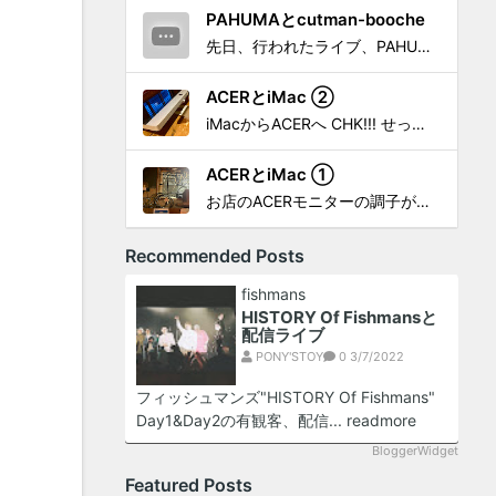
PAHUMAとcutman-booche
先日、行われたライブ、PAHUMA a.k.a 金 佑龍 at PONY'STOYから〜 cutman-booche時代の楽曲「立ち上がれ」を映像化させてもらいました。 茅ヶ崎の名店 FROGGIES〜さんで ウリョンはマンススリー・ライブを行っています！ そのライブでウ...
ACERとiMac ②
iMacからACERへ CHK!!! せっかく設置したんだけど〜 画面が真っ暗じゃしょうがないわな。 元のACERモニターを再度、設置🔥 画面のチラツキ、乱れなど不具合、多めですが 見れないより良い。 iMacへ繋いだ時、疑問があった。 せっかくの解像度を生かしてないこと。 2...
ACERとiMac ①
お店のACERモニターの調子がイマイチなので魔改造したiMacと入れ替え 外は豪雨、何処へも行かない火曜。 コツコツ作業スタートです!!! CHK!!! 何年かぶりにモニターを降ろした。 配線がぐちゃぐちゃ😂 要らないケーブルなど、使っていない部材などなど片付けて、拭き掃除w。...
Recommended Posts
fishmans
HISTORY Of Fishmansと
配信ライブ
PONY'STOY
0
3/7/2022
フィッシュマンズ"HISTORY Of Fishmans"
Day1&Day2の有観客、配信...
readmore
BloggerWidget
Featured Posts