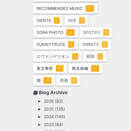
RECOMMENDED MUSIC
52
SIENTA
SK8
6
2
SORA PHOTO
SPOTIFY
32
2
SUNNYTRUCK
SWEETS
5
2
エヴァンゲリオン
昭和
3
1
東京事変
椎名林檎
19
27
畑
祭典
75
2
Blog Archive
2026
(82)
►
2025
(125)
►
2024
(149)
►
2023
(84)
►