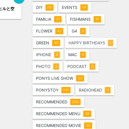
DIY
EVENTS
56
14
ヒルと空
FAMILIA
FISHMANS
31
41
FLOWER
G4
42
9
GREEN
HAPPY BIRTHDAYS
48
1
IPHONE
MAC
4
9
PHOTO
PODCAST
3
3
PONYS LIVE SHOW
53
PONYSTOY
RADIOHEAD
141
3
RECOMMENDED
294
RECOMMENDED MENU
39
RECOMMENDED MOVIE
38