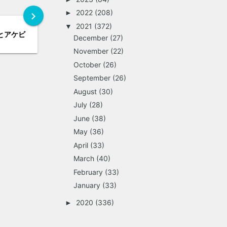
2022
(208)
►
chevron_right
2021
(372)
▼
とアケビ
December
(27)
November
(22)
October
(26)
September
(26)
August
(30)
July
(28)
June
(38)
May
(36)
April
(33)
March
(40)
February
(33)
January
(33)
2020
(336)
►