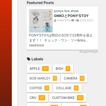
Featured Posts
ponys live show
GNKOとPONY'STOY
PONY'STOY
0
3/24/2022
PONY'STOYは明日の3/25で23周年を迎え
ます！！ チェック・ワン・ツー&nbs...
readmore
BloggerWidget
Labels
APPLE
BISH
39
9
BOB MARLEY
CAMERA
1
4
COFFEE
COLLAGE
3
5
CRV
CUSTOM BIKE
28
83