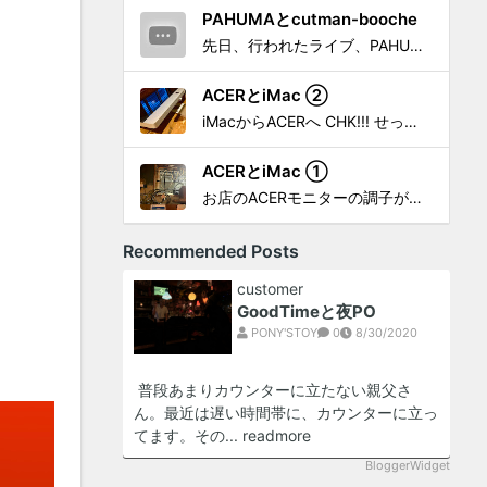
PAHUMAとcutman-booche
先日、行われたライブ、PAHUMA a.k.a 金 佑龍 at PONY'STOYから〜 cutman-booche時代の楽曲「立ち上がれ」を映像化させてもらいました。 茅ヶ崎の名店 FROGGIES〜さんで ウリョンはマンススリー・ライブを行っています！ そのライブでウ...
ACERとiMac ②
iMacからACERへ CHK!!! せっかく設置したんだけど〜 画面が真っ暗じゃしょうがないわな。 元のACERモニターを再度、設置🔥 画面のチラツキ、乱れなど不具合、多めですが 見れないより良い。 iMacへ繋いだ時、疑問があった。 せっかくの解像度を生かしてないこと。 2...
ACERとiMac ①
お店のACERモニターの調子がイマイチなので魔改造したiMacと入れ替え 外は豪雨、何処へも行かない火曜。 コツコツ作業スタートです!!! CHK!!! 何年かぶりにモニターを降ろした。 配線がぐちゃぐちゃ😂 要らないケーブルなど、使っていない部材などなど片付けて、拭き掃除w。...
Recommended Posts
customer
GoodTimeと夜PO
PONY'STOY
0
8/30/2020
普段あまりカウンターに立たない親父さ
ん。最近は遅い時間帯に、カウンターに立っ
てます。その...
readmore
BloggerWidget