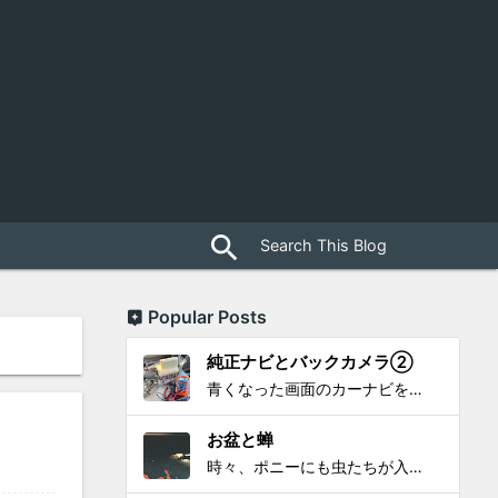
close
search
Popular Posts
純正ナビとバックカメラ②
青くなった画面のカーナビをポン付で簡単に交換、出来ると思っていたら意外と闇多め!!!なDAY①から続く今回は、DAY②。 テスターで調べてみたのだが、結果的にバックカメラからナビ裏まで来てる、配線を見つけることが出来なかった前回。気付けば闇w。 さてさて、この頃のDVDナビ的なT...
お盆と蝉
時々、ポニーにも虫たちが入ってきます。 特にお盆の頃はどの虫かと気になり探してしまう。 今まではキリギリスやすいっちょん、今思えば今年は蝉だったのかな。