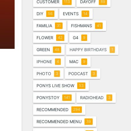
CUSTOMER
DAYOFF
113
89
DIY
EVENTS
56
14
FAMILIA
FISHMANS
31
41
FLOWER
G4
42
9
GREEN
HAPPY BIRTHDAYS
48
1
IPHONE
MAC
4
9
PHOTO
PODCAST
3
3
PONYS LIVE SHOW
53
PONYSTOY
RADIOHEAD
141
3
RECOMMENDED
294
RECOMMENDED MENU
39