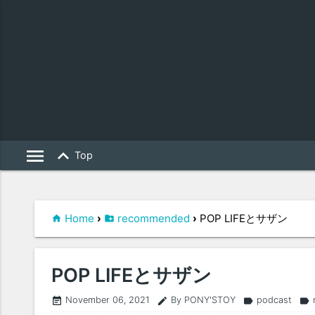
menu
keyboard_arrow_up
Top
Home
›
recommended
›
POP LIFEとサザン
POP LIFEとサザン
November 06, 2021
By PONY'STOY
podcast
event_note
edit
label
label