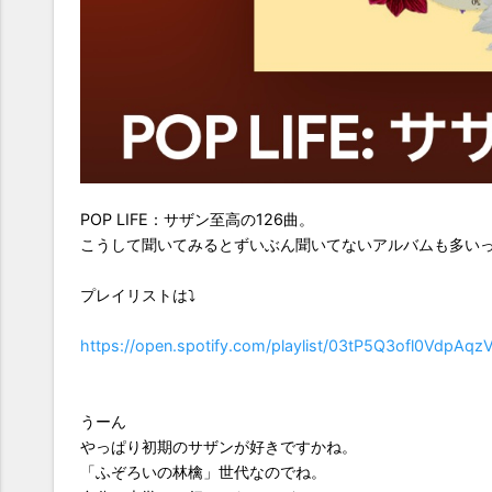
POP LIFE：サザン至高の126曲。
こうして聞いてみるとずいぶん聞いてないアルバムも多い
プレイリストは⤵︎
https://open.spotify.com/playlist/03tP5Q3ofl0Vdp
うーん
やっぱり初期のサザンが好きですかね。
「ふぞろいの林檎」世代なのでね。