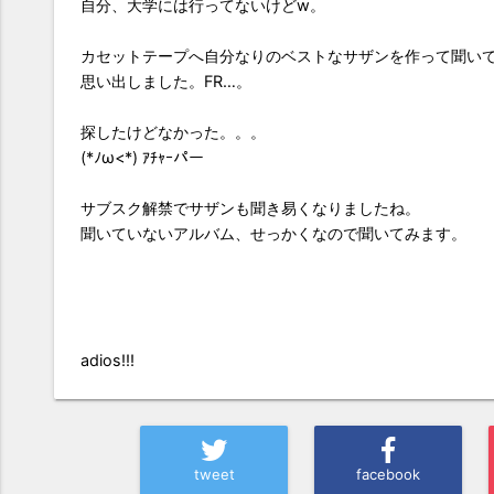
自分、大学には行ってないけどw。
カセットテープへ自分なりのベストなサザンを作って聞い
思い出しました。FR…。
探したけどなかった。。。
(*ﾉω<*) ｱﾁｬｰパー
サブスク解禁でサザンも聞き易くなりましたね。
聞いていないアルバム、せっかくなので聞いてみます。
adios!!!
tweet
facebook