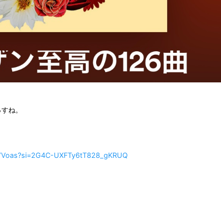
っすね。
AqzVVoas?si=2G4C-UXFTy6tT828_gKRUQ