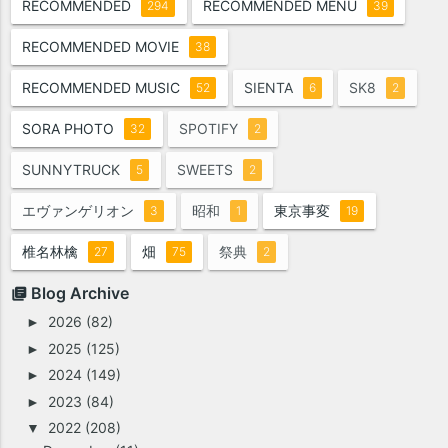
RECOMMENDED
RECOMMENDED MENU
294
39
RECOMMENDED MOVIE
38
RECOMMENDED MUSIC
SIENTA
SK8
52
6
2
SORA PHOTO
SPOTIFY
32
2
SUNNYTRUCK
SWEETS
5
2
エヴァンゲリオン
昭和
東京事変
3
1
19
椎名林檎
畑
祭典
27
75
2
Blog Archive
2026
(82)
►
2025
(125)
►
2024
(149)
►
2023
(84)
►
2022
(208)
▼