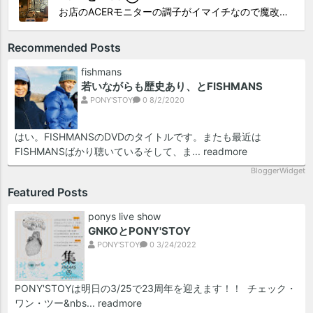
お店のACERモニターの調子がイマイチなので魔改造したiMacと入れ替え 外は豪雨、何処へも行かない火曜。 コツコツ作業スタートです!!! CHK!!! 何年かぶりにモニターを降ろした。 配線がぐちゃぐちゃ😂 要らないケーブルなど、使っていない部材などなど片付けて、拭き掃除w。...
Recommended Posts
fishmans
若いながらも歴史あり、とFISHMANS
PONY'STOY
0
8/2/2020
はい。FISHMANSのDVDのタイトルです。またも最近は
FISHMANSばかり聴いているそして、ま...
readmore
BloggerWidget
Featured Posts
ponys live show
GNKOとPONY'STOY
PONY'STOY
0
3/24/2022
PONY'STOYは明日の3/25で23周年を迎えます！！ チェック・
ワン・ツー&nbs...
readmore