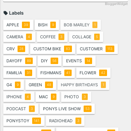
BloggerWidget
Labels
APPLE
BISH
BOB MARLEY
39
9
1
CAMERA
COFFEE
COLLAGE
4
3
5
CRV
CUSTOM BIKE
CUSTOMER
28
83
113
DAYOFF
DIY
EVENTS
89
56
14
FAMILIA
FISHMANS
FLOWER
31
41
42
G4
GREEN
HAPPY BIRTHDAYS
9
48
1
IPHONE
MAC
PHOTO
4
9
3
PODCAST
PONYS LIVE SHOW
3
53
PONYSTOY
RADIOHEAD
141
3