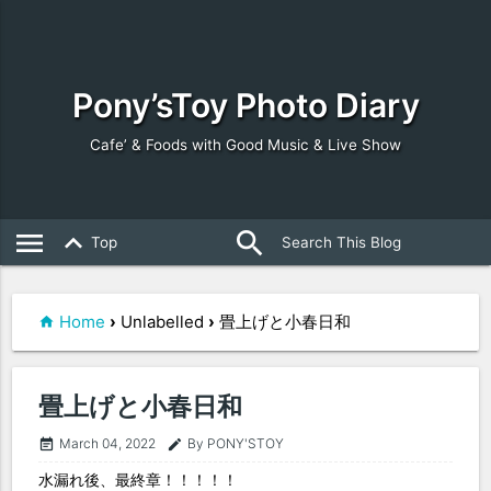
Pony’sToy Photo Diary
Cafe’ & Foods with Good Music & Live Show
search
close
menu
keyboard_arrow_up
Top
Home
›
Unlabelled
›
畳上げと小春日和
畳上げと小春日和
March 04, 2022
By PONY'STOY
event_note
edit
水漏れ後、最終章！！！！！