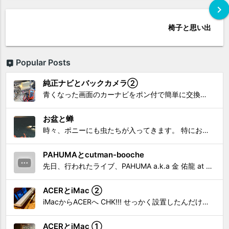
chevron_right
椅子と思い出
Popular Posts
純正ナビとバックカメラ②
青くなった画面のカーナビをポン付で簡単に交換、出来ると思っていたら意外と闇多め!!!なDAY①から続く今回は、DAY②。 テスターで調べてみたのだが、結果的にバックカメラからナビ裏まで来てる、配線を見つけることが出来なかった前回。気付けば闇w。 さてさて、この頃のDVDナビ的なT...
お盆と蝉
時々、ポニーにも虫たちが入ってきます。 特にお盆の頃はどの虫かと気になり探してしまう。 今まではキリギリスやすいっちょん、今思えば今年は蝉だったのかな。
PAHUMAとcutman-booche
先日、行われたライブ、PAHUMA a.k.a 金 佑龍 at PONY'STOYから〜 cutman-booche時代の楽曲「立ち上がれ」を映像化させてもらいました。 茅ヶ崎の名店 FROGGIES〜さんで ウリョンはマンススリー・ライブを行っています！ そのライブでウ...
ACERとiMac ②
iMacからACERへ CHK!!! せっかく設置したんだけど〜 画面が真っ暗じゃしょうがないわな。 元のACERモニターを再度、設置🔥 画面のチラツキ、乱れなど不具合、多めですが 見れないより良い。 iMacへ繋いだ時、疑問があった。 せっかくの解像度を生かしてないこと。 2...
ACERとiMac ①