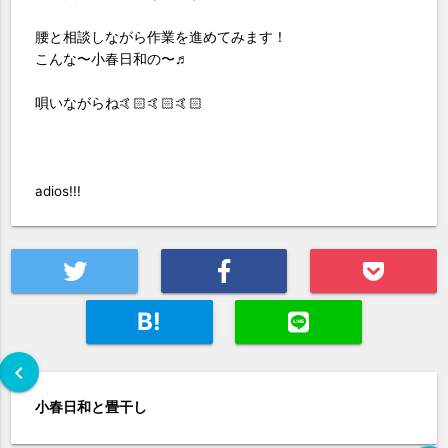
腰と相談しながら作業を進めてみます！
こんな〜小春日和の〜♬
唄いながらね🤙🏻🤙🏻🤙🏻
adios!!!
B!
chevron_left
小春日和と畳干し