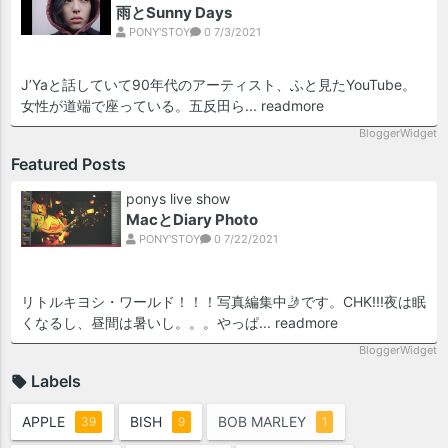
雨とSunny Days
PONY'STOY
0
7/3/2021
J’Yaと話していて90年代のアーティスト、ふと見たYouTube。
女性が道端で座っている。五反田ら...
readmore
BloggerWidget
Featured Posts
ponys live show
MacとDiary Photo
PONY'STOY
0
7/22/2021
リトルキヨシ・ワールド！！！写真編集中🤳です。CHK!!!夜は眠
くなるし、昼間は暑いし。。。やっぱ...
readmore
BloggerWidget
Labels
APPLE
BISH
BOB MARLEY
39
9
1