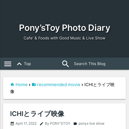
Pony’sToy Photo Diary
Cafe’ & Foods with Good Music & Live Show
search
close
menu
keyboard_arrow_up
Top
Home
›
recommended movie
›
ICHIとライブ映
像
ICHIとライブ映像
April 17, 2022
By PONY'STOY
ponys live show
event_note
edit
label