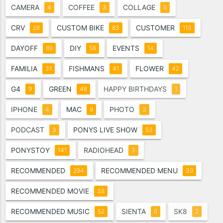
CAMERA
COFFEE
COLLAGE
4
3
5
CRV
CUSTOM BIKE
CUSTOMER
28
83
113
DAYOFF
DIY
EVENTS
89
56
14
FAMILIA
FISHMANS
FLOWER
31
41
42
G4
GREEN
HAPPY BIRTHDAYS
9
48
1
IPHONE
MAC
PHOTO
4
9
3
PODCAST
PONYS LIVE SHOW
3
53
PONYSTOY
RADIOHEAD
141
3
RECOMMENDED
RECOMMENDED MENU
294
39
RECOMMENDED MOVIE
38
RECOMMENDED MUSIC
SIENTA
SK8
52
6
2