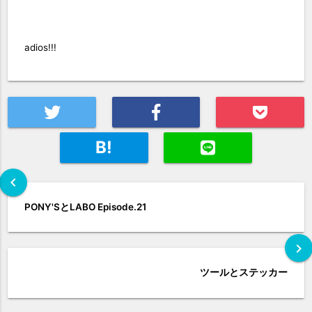
adios!!!
B!
chevron_left
PONY'SとLABO Episode.21
chevron_right
ツールとステッカー