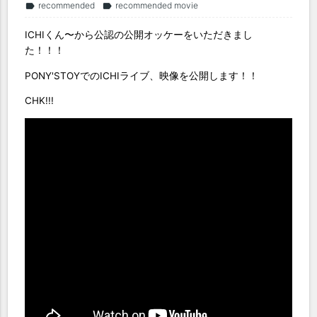
recommended
recommended movie
label
label
ICHIくん〜から公認の公開オッケーをいただきまし
た！！！
PONY'STOYでのICHIライブ、映像を公開します！！
CHK!!!