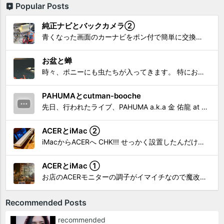
Popular Posts
純正ナビとバックカメラ②
青くなった画面のカーナビをポン付で簡単に交換、出来ると思っていたら意外と闇多め!!!なDAY①から続く今回は、DAY②。 テスターで調べてみたのだが、結果的にバックカメラからナビ裏まで来てる、配線を見つけることが出来なかった前回。気付けば闇w。 さてさて、この頃のDVDナビ的なT...
お盆と蝉
時々、ポニーにも虫たちが入ってきます。 特にお盆の頃はどの虫かと気になり探してしまう。 今まではキリギリスやすいっちょん、今思えば今年は蝉だったのかな。
PAHUMAとcutman-booche
先日、行われたライブ、PAHUMA a.k.a 金 佑龍 at PONY'STOYから〜 cutman-booche時代の楽曲「立ち上がれ」を映像化させてもらいました。 茅ヶ崎の名店 FROGGIES〜さんで ウリョンはマンススリー・ライブを行っています！ そのライブでウ...
ACERとiMac ②
iMacからACERへ CHK!!! せっかく設置したんだけど〜 画面が真っ暗じゃしょうがないわな。 元のACERモニターを再度、設置🔥 画面のチラツキ、乱れなど不具合、多めですが 見れないより良い。 iMacへ繋いだ時、疑問があった。 せっかくの解像度を生かしてないこと。 2...
ACERとiMac ①
お店のACERモニターの調子がイマイチなので魔改造したiMacと入れ替え 外は豪雨、何処へも行かない火曜。 コツコツ作業スタートです!!! CHK!!! 何年かぶりにモニターを降ろした。 配線がぐちゃぐちゃ😂 要らないケーブルなど、使っていない部材などなど片付けて、拭き掃除w。...
Recommended Posts
recommended