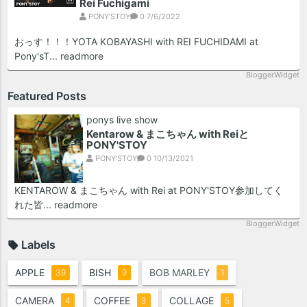
Rei Fuchigami
PONY'STOY
0
7/6/2022
おっす！！！YOTA KOBAYASHI with REI FUCHIDAMI at
Pony'sT...
readmore
BloggerWidget
Featured Posts
ponys live show
Kentarow & まこちゃん with Reiと
PONY'STOY
PONY'STOY
0
10/13/2021
KENTAROW & まこちゃん with Rei at PONY'STOY参加してく
れた皆...
readmore
BloggerWidget
Labels
APPLE
BISH
BOB MARLEY
39
9
1
CAMERA
COFFEE
COLLAGE
4
3
5