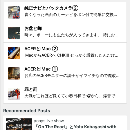
純正ナビとバックカメラ②
青くなった画面のカーナビをポン付で簡単に交換、出来ると思っていたら意外と闇多め!!!なDAY①から続く今回は、DAY②。 テスターで調べてみたのだが、結果的にバックカメラからナビ裏まで来てる、配線を見つけることが出来なかった前回。気付けば闇w。 さてさて、この頃のDVDナビ的なT...
お盆と蝉
時々、ポニーにも虫たちが入ってきます。 特にお盆の頃はどの虫かと気になり探してしまう。 今まではキリギリスやすいっちょん、今思えば今年は蝉だったのかな。
ACERとiMac ②
iMacからACERへ CHK!!! せっかく設置したんだけど〜 画面が真っ暗じゃしょうがないわな。 元のACERモニターを再度、設置🔥 画面のチラツキ、乱れなど不具合、多めですが 見れないより良い。 iMacへ繋いだ時、疑問があった。 せっかくの解像度を生かしてないこと。 2...
ACERとiMac ①
お店のACERモニターの調子がイマイチなので魔改造したiMacと入れ替え 外は豪雨、何処へも行かない火曜。 コツコツ作業スタートです!!! CHK!!! 何年かぶりにモニターを降ろした。 配線がぐちゃぐちゃ😂 要らないケーブルなど、使っていない部材などなど片付けて、拭き掃除w。...
罪と罰
天気がこれほど良くて小春日和で 🎧から、爆音で この曲しかない。 ループ・リピート再生。 CHK!!! ちなみに自分。 60歳になったら、この色でW114 乗っていたいですね。 罪と罰 PV このミュージック・ビデオ「罪と罰」は"自分のクルマを切る"というコ...
Recommended Posts
ponys live show
「On The Road」とYota Kobayashi with