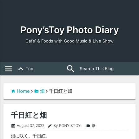
Pony’sToy Photo Diary
Cafe’ & Foods with Good Music & Live Show
search
close
menu
keyboard_arrow_up
Top
Home
›
畑
›
千日紅と畑
千日紅と畑
August 07, 2022
By PONY'STOY
畑
event_note
edit
label
畑に咲く、千日紅。