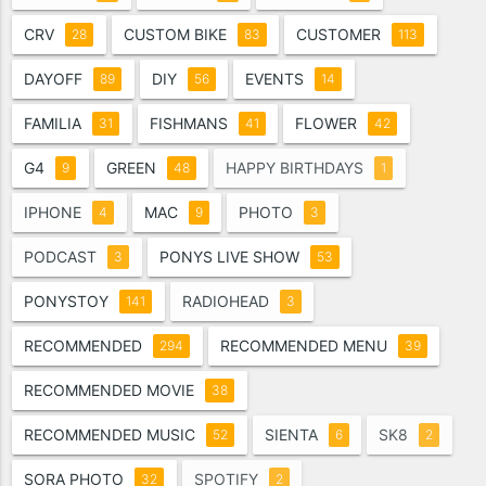
CRV
CUSTOM BIKE
CUSTOMER
28
83
113
DAYOFF
DIY
EVENTS
89
56
14
FAMILIA
FISHMANS
FLOWER
31
41
42
G4
GREEN
HAPPY BIRTHDAYS
9
48
1
IPHONE
MAC
PHOTO
4
9
3
PODCAST
PONYS LIVE SHOW
3
53
PONYSTOY
RADIOHEAD
141
3
RECOMMENDED
RECOMMENDED MENU
294
39
RECOMMENDED MOVIE
38
RECOMMENDED MUSIC
SIENTA
SK8
52
6
2
SORA PHOTO
SPOTIFY
32
2