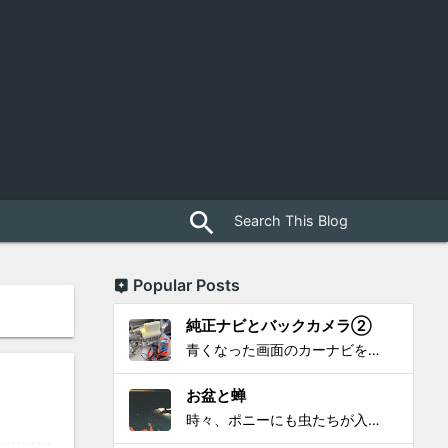
close
search
Popular Posts
純正ナビとバックカメラ②
青くなった画面のカーナビをポン付で簡単に交換、出来ると思っていたら意外と闇多め!!!なDAY①から続く今回は、DAY②。 テスターで調べてみたのだが、結果的にバックカメラからナビ裏まで来てる、配線を見つけることが出来なかった前回。気付けば闇w。 さてさて、この頃のDVDナビ的なT...
お盆と蝉
時々、ポニーにも虫たちが入ってきます。 特にお盆の頃はどの虫かと気になり探してしまう。 今まではキリギリスやすいっちょん、今思えば今年は蝉だったのかな。