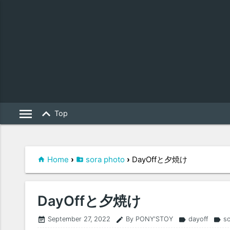
menu
keyboard_arrow_up
Top
Home
›
sora photo
›
DayOffと夕焼け
DayOffと夕焼け
September 27, 2022
By PONY'STOY
dayoff
so
event_note
edit
label
label