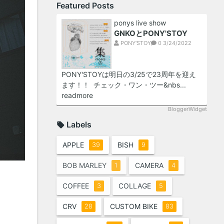
Featured Posts
ponys live show
GNKOとPONY'STOY
PONY'STOY
0
3/24/2022
PONY'STOYは明日の3/25で23周年を迎え
ます！！ チェック・ワン・ツー&nbs...
readmore
BloggerWidget
Labels
APPLE
BISH
39
9
BOB MARLEY
CAMERA
1
4
COFFEE
COLLAGE
3
5
CRV
CUSTOM BIKE
28
83