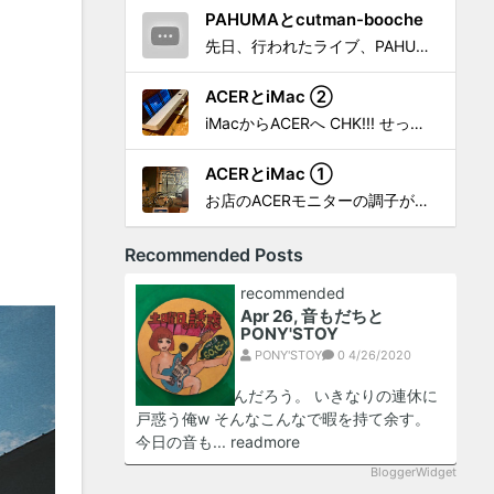
PAHUMAとcutman-booche
先日、行われたライブ、PAHUMA a.k.a 金 佑龍 at PONY'STOYから〜 cutman-booche時代の楽曲「立ち上がれ」を映像化させてもらいました。 茅ヶ崎の名店 FROGGIES〜さんで ウリョンはマンススリー・ライブを行っています！ そのライブでウ...
ACERとiMac ②
iMacからACERへ CHK!!! せっかく設置したんだけど〜 画面が真っ暗じゃしょうがないわな。 元のACERモニターを再度、設置🔥 画面のチラツキ、乱れなど不具合、多めですが 見れないより良い。 iMacへ繋いだ時、疑問があった。 せっかくの解像度を生かしてないこと。 2...
ACERとiMac ①
お店のACERモニターの調子がイマイチなので魔改造したiMacと入れ替え 外は豪雨、何処へも行かない火曜。 コツコツ作業スタートです!!! CHK!!! 何年かぶりにモニターを降ろした。 配線がぐちゃぐちゃ😂 要らないケーブルなど、使っていない部材などなど片付けて、拭き掃除w。...
Recommended Posts
recommended
Apr 26, 音もだちと
PONY'STOY
PONY'STOY
0
4/26/2020
いや、ん？ なんだろう。 いきなりの連休に
戸惑う俺w そんなこんなで暇を持て余す。
今日の音も...
readmore
BloggerWidget