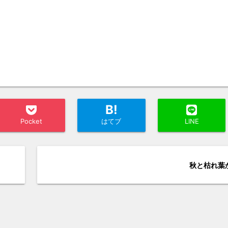
B!
Pocket
はてブ
LINE
秋と枯れ葉