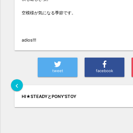
空模様が気になる季節です。
adios!!!
tweet
facebook
chevron_left
HI★STEADYとPONY'STOY