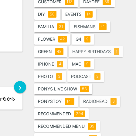
CUSTOMER
DAYOFF
113
89
DIY
EVENTS
56
14
FAMILIA
FISHMANS
31
41
FLOWER
G4
42
9
GREEN
HAPPY BIRTHDAYS
48
1
IPHONE
MAC
4
9
PHOTO
PODCAST
3
3
chevron_right
PONYS LIVE SHOW
53
からから
PONYSTOY
RADIOHEAD
141
3
RECOMMENDED
294
RECOMMENDED MENU
39