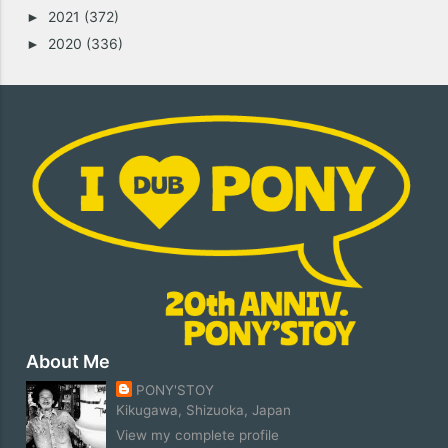
2021
(372)
►
2020
(336)
►
About Me
PONY'STOY
Kikugawa, Shizuoka, Japan
View my complete profile