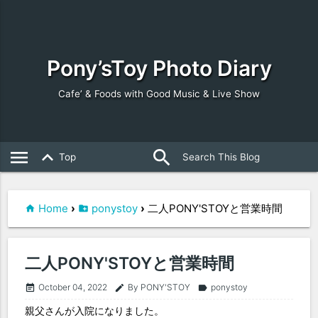
Pony’sToy Photo Diary
Cafe’ & Foods with Good Music & Live Show
search
close
menu
keyboard_arrow_up
Top
Home
›
ponystoy
›
二人PONY'STOYと営業時間
二人PONY'STOYと営業時間
October 04, 2022
By PONY'STOY
ponystoy
event_note
edit
label
親父さんが入院になりました。