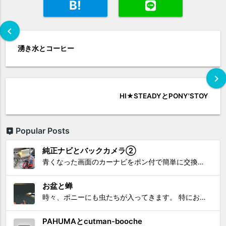
B!
chevron_left
湧き水とコーヒー
chevron_right
HI★STEADYとPONY'STOY
Popular Posts
純正ナビとバックカメラ②
青くなった画面のカーナビをポン付で簡単に交換、出来ると思っていたら意外と闇多め!!!なDAY①から続く今回は、DAY②。 テスターで調べてみたのだが、結果的にバックカメラからナビ裏まで来てる、配線を見つけることが出来なかった前回。気付けば闇w。 さてさて、この頃のDVDナビ的なT...
お盆と蝉
時々、ポニーにも虫たちが入ってきます。 特にお盆の頃はどの虫かと気になり探してしまう。 今まではキリギリスやすいっちょん、今思えば今年は蝉だったのかな。
PAHUMAとcutman-booche