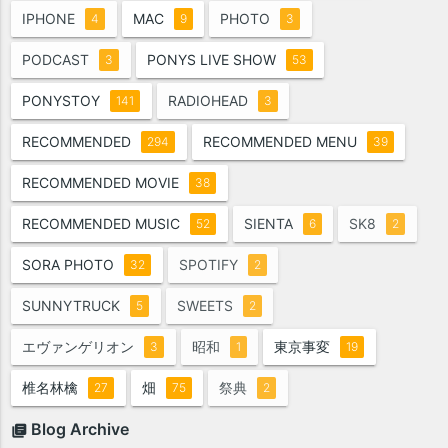
IPHONE
MAC
PHOTO
4
9
3
PODCAST
PONYS LIVE SHOW
3
53
PONYSTOY
RADIOHEAD
141
3
RECOMMENDED
RECOMMENDED MENU
294
39
RECOMMENDED MOVIE
38
RECOMMENDED MUSIC
SIENTA
SK8
52
6
2
SORA PHOTO
SPOTIFY
32
2
SUNNYTRUCK
SWEETS
5
2
エヴァンゲリオン
昭和
東京事変
3
1
19
椎名林檎
畑
祭典
27
75
2
Blog Archive