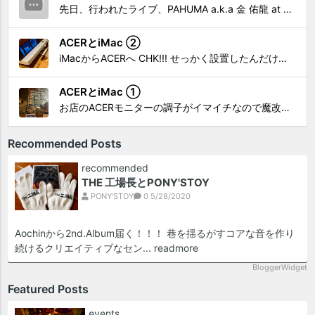
先日、行われたライブ、PAHUMA a.k.a 金 佑龍 at PONY'STOYから〜 cutman-booche時代の楽曲「立ち上がれ」を映像化させてもらいました。 茅ヶ崎の名店 FROGGIES〜さんで ウリョンはマンススリー・ライブを行っています！ そのライブでウ...
ACERとiMac ②
iMacからACERへ CHK!!! せっかく設置したんだけど〜 画面が真っ暗じゃしょうがないわな。 元のACERモニターを再度、設置🔥 画面のチラツキ、乱れなど不具合、多めですが 見れないより良い。 iMacへ繋いだ時、疑問があった。 せっかくの解像度を生かしてないこと。 2...
ACERとiMac ①
お店のACERモニターの調子がイマイチなので魔改造したiMacと入れ替え 外は豪雨、何処へも行かない火曜。 コツコツ作業スタートです!!! CHK!!! 何年かぶりにモニターを降ろした。 配線がぐちゃぐちゃ😂 要らないケーブルなど、使っていない部材などなど片付けて、拭き掃除w。...
Recommended Posts
recommended
THE 工場長とPONY'STOY
PONY'STOY
0
5/28/2020
Aochinから2nd.Album届く！！！ 巷を揺るがすコアな音を作り
続けるクリエイティブなセン...
readmore
BloggerWidget
Featured Posts
events