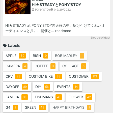
HI★STEADYとPONY'STOY
PONY'STOY
0
9/29/2022
HI★STEADY at PONY'STOY悪天候の中、駆け付けてくれたオ
ーディエンスと共に、開催と...
readmore
BloggerWidget
Labels
APPLE
BISH
BOB MARLEY
39
9
1
CAMERA
COFFEE
COLLAGE
4
3
5
CRV
CUSTOM BIKE
CUSTOMER
28
83
113
DAYOFF
DIY
EVENTS
89
56
14
FAMILIA
FISHMANS
FLOWER
31
41
42
G4
GREEN
HAPPY BIRTHDAYS
9
48
1