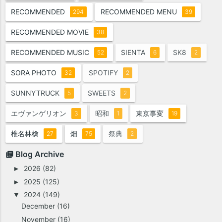
RECOMMENDED
RECOMMENDED MENU
294
39
RECOMMENDED MOVIE
38
RECOMMENDED MUSIC
SIENTA
SK8
52
6
2
SORA PHOTO
SPOTIFY
32
2
SUNNYTRUCK
SWEETS
5
2
エヴァンゲリオン
昭和
東京事変
3
1
19
椎名林檎
畑
祭典
27
75
2
Blog Archive
2026
(82)
►
2025
(125)
►
2024
(149)
▼
December
(16)
November
(16)