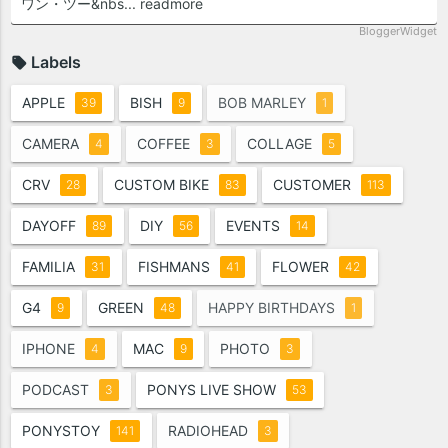
ワン・ツー&nbs...
readmore
BloggerWidget
Labels
APPLE
BISH
BOB MARLEY
39
9
1
CAMERA
COFFEE
COLLAGE
4
3
5
CRV
CUSTOM BIKE
CUSTOMER
28
83
113
DAYOFF
DIY
EVENTS
89
56
14
FAMILIA
FISHMANS
FLOWER
31
41
42
G4
GREEN
HAPPY BIRTHDAYS
9
48
1
IPHONE
MAC
PHOTO
4
9
3
PODCAST
PONYS LIVE SHOW
3
53
PONYSTOY
RADIOHEAD
141
3