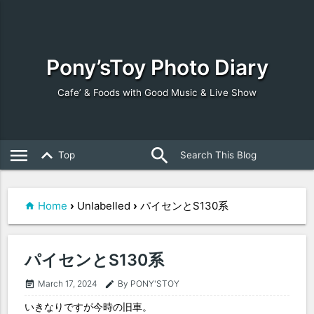
Pony’sToy Photo Diary
Cafe’ & Foods with Good Music & Live Show
search
close
menu
keyboard_arrow_up
Top
Home
›
Unlabelled
›
パイセンとS130系
パイセンとS130系
March 17, 2024
By PONY'STOY
event_note
edit
いきなりですが今時の旧車。