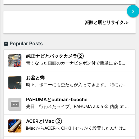
chevron_right
炭酸と瓶とリサイクル
Popular Posts
純正ナビとバックカメラ②
青くなった画面のカーナビをポン付で簡単に交換、出来ると思っていたら意外と闇多め!!!なDAY①から続く今回は、DAY②。 テスターで調べてみたのだが、結果的にバックカメラからナビ裏まで来てる、配線を見つけることが出来なかった前回。気付けば闇w。 さてさて、この頃のDVDナビ的なT...
お盆と蝉
時々、ポニーにも虫たちが入ってきます。 特にお盆の頃はどの虫かと気になり探してしまう。 今まではキリギリスやすいっちょん、今思えば今年は蝉だったのかな。
PAHUMAとcutman-booche
先日、行われたライブ、PAHUMA a.k.a 金 佑龍 at PONY'STOYから〜 cutman-booche時代の楽曲「立ち上がれ」を映像化させてもらいました。 茅ヶ崎の名店 FROGGIES〜さんで ウリョンはマンススリー・ライブを行っています！ そのライブでウ...
ACERとiMac ②
iMacからACERへ CHK!!! せっかく設置したんだけど〜 画面が真っ暗じゃしょうがないわな。 元のACERモニターを再度、設置🔥 画面のチラツキ、乱れなど不具合、多めですが 見れないより良い。 iMacへ繋いだ時、疑問があった。 せっかくの解像度を生かしてないこと。 2...