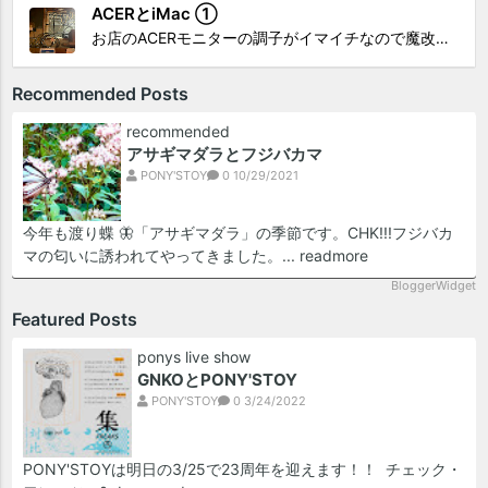
ACERとiMac ①
お店のACERモニターの調子がイマイチなので魔改造したiMacと入れ替え 外は豪雨、何処へも行かない火曜。 コツコツ作業スタートです!!! CHK!!! 何年かぶりにモニターを降ろした。 配線がぐちゃぐちゃ😂 要らないケーブルなど、使っていない部材などなど片付けて、拭き掃除w。...
Recommended Posts
recommended
アサギマダラとフジバカマ
PONY'STOY
0
10/29/2021
今年も渡り蝶 🦋「アサギマダラ」の季節です。CHK!!!フジバカ
マの匂いに誘われてやってきました。...
readmore
BloggerWidget
Featured Posts
ponys live show
GNKOとPONY'STOY
PONY'STOY
0
3/24/2022
PONY'STOYは明日の3/25で23周年を迎えます！！ チェック・