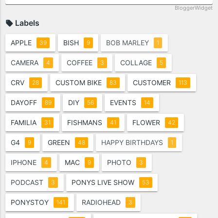
BloggerWidget
Labels
APPLE
BISH
BOB MARLEY
39
9
1
CAMERA
COFFEE
COLLAGE
4
3
5
CRV
CUSTOM BIKE
CUSTOMER
28
83
113
DAYOFF
DIY
EVENTS
89
56
14
FAMILIA
FISHMANS
FLOWER
31
41
42
G4
GREEN
HAPPY BIRTHDAYS
9
48
1
IPHONE
MAC
PHOTO
4
9
3
PODCAST
PONYS LIVE SHOW
3
53
PONYSTOY
RADIOHEAD
141
3