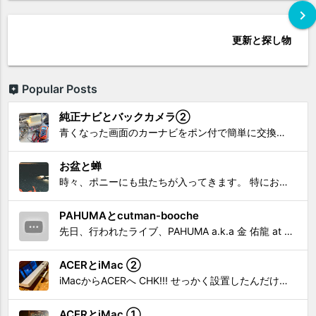
chevron_right
更新と探し物
Popular Posts
純正ナビとバックカメラ②
青くなった画面のカーナビをポン付で簡単に交換、出来ると思っていたら意外と闇多め!!!なDAY①から続く今回は、DAY②。 テスターで調べてみたのだが、結果的にバックカメラからナビ裏まで来てる、配線を見つけることが出来なかった前回。気付けば闇w。 さてさて、この頃のDVDナビ的なT...
お盆と蝉
時々、ポニーにも虫たちが入ってきます。 特にお盆の頃はどの虫かと気になり探してしまう。 今まではキリギリスやすいっちょん、今思えば今年は蝉だったのかな。
PAHUMAとcutman-booche
先日、行われたライブ、PAHUMA a.k.a 金 佑龍 at PONY'STOYから〜 cutman-booche時代の楽曲「立ち上がれ」を映像化させてもらいました。 茅ヶ崎の名店 FROGGIES〜さんで ウリョンはマンススリー・ライブを行っています！ そのライブでウ...
ACERとiMac ②
iMacからACERへ CHK!!! せっかく設置したんだけど〜 画面が真っ暗じゃしょうがないわな。 元のACERモニターを再度、設置🔥 画面のチラツキ、乱れなど不具合、多めですが 見れないより良い。 iMacへ繋いだ時、疑問があった。 せっかくの解像度を生かしてないこと。 2...
ACERとiMac ①