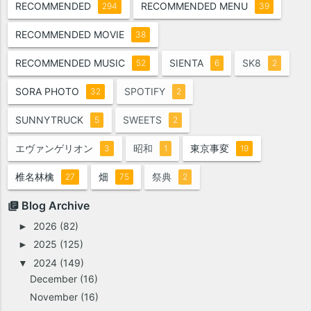
RECOMMENDED
RECOMMENDED MENU
294
39
RECOMMENDED MOVIE
38
RECOMMENDED MUSIC
SIENTA
SK8
52
6
2
SORA PHOTO
SPOTIFY
32
2
SUNNYTRUCK
SWEETS
5
2
エヴァンゲリオン
昭和
東京事変
3
1
19
椎名林檎
畑
祭典
27
75
2
Blog Archive
2026
(82)
►
2025
(125)
►
2024
(149)
▼
December
(16)
November
(16)