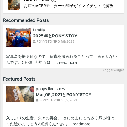
お店のACERモニターの調子がイマイチなので魔改造したiMacと入れ替え 外は豪雨、何処へも行かない火曜。 コツコツ作業スタートです!!! CHK!!! 何年かぶりにモニターを降ろした。 配線がぐちゃぐちゃ😂 要らないケーブルなど、使っていない部材などなど片付けて、拭き掃除w。...
Recommended Posts
familia
2025年とPONY'STOY
PONY'STOY
0
1/8/2025
写真🤳を撮る側なので、写真を撮られることって、あまりない
んです。CHK!!! 今年も母、...
readmore
BloggerWidget
Featured Posts
ponys live show
Mar,06,2021とPONY'STOY
PONY'STOY
0
3/7/2021
久しぶりの生音。久々の再会。 はじめましても多く帰る頃は、
また逢いましょう♪光風くん〜あり...
readmore