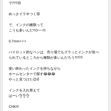
で???😒
めっさイラ💢つく😡
で、インクの種類って
こうも多いんだYO—-!!!
0.7mm⚡️⚡️⚡️
パイロット的なペンは、売り場でもズラっとインクが並べ
られているところから種類が多いんだろう?!?!?!
使い終わったインクを持ちながら
ホームセンターで探す😂😂😂
やっと見つけた😉✌️
インクを入れ替えて
はーい👌👌👌
CHK!!!