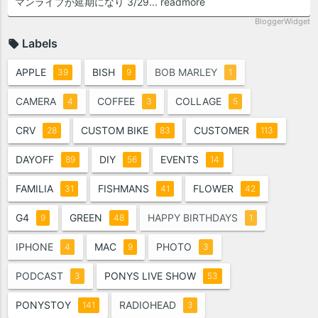
マンライブが延期になり 3/29...
readmore
BloggerWidget
Labels
APPLE
BISH
BOB MARLEY
39
9
1
CAMERA
COFFEE
COLLAGE
4
3
5
CRV
CUSTOM BIKE
CUSTOMER
28
83
113
DAYOFF
DIY
EVENTS
89
56
14
FAMILIA
FISHMANS
FLOWER
31
41
42
G4
GREEN
HAPPY BIRTHDAYS
9
48
1
IPHONE
MAC
PHOTO
4
9
3
PODCAST
PONYS LIVE SHOW
3
53
PONYSTOY
RADIOHEAD
141
3