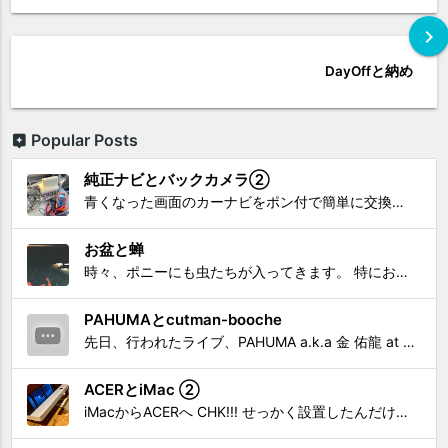
chevron_right
DayOffと納め
Popular Posts
純正ナビとバックカメラ②
青くなった画面のカーナビをポン付で簡単に交換、出来ると思っていたら意外と闇多め!!!なDAY①から続く今回は、DAY②。 テスターで調べてみたのだが、結果的にバックカメラからナビ裏まで来てる、配線を見つけることが出来なかった前回。気付けば闇w。 さてさて、この頃のDVDナビ的なT...
お盆と蝉
時々、ポニーにも虫たちが入ってきます。 特にお盆の頃はどの虫かと気になり探してしまう。 今まではキリギリスやすいっちょん、今思えば今年は蝉だったのかな。
PAHUMAとcutman-booche
先日、行われたライブ、PAHUMA a.k.a 金 佑龍 at PONY'STOYから〜 cutman-booche時代の楽曲「立ち上がれ」を映像化させてもらいました。 茅ヶ崎の名店 FROGGIES〜さんで ウリョンはマンススリー・ライブを行っています！ そのライブでウ...
ACERとiMac ②
iMacからACERへ CHK!!! せっかく設置したんだけど〜 画面が真っ暗じゃしょうがないわな。 元のACERモニターを再度、設置🔥 画面のチラツキ、乱れなど不具合、多めですが 見れないより良い。 iMacへ繋いだ時、疑問があった。 せっかくの解像度を生かしてないこと。 2...