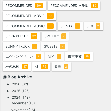
RECOMMENDED
RECOMMENDED MENU
294
39
RECOMMENDED MOVIE
38
RECOMMENDED MUSIC
SIENTA
SK8
52
6
2
SORA PHOTO
SPOTIFY
32
2
SUNNYTRUCK
SWEETS
5
2
エヴァンゲリオン
昭和
東京事変
3
1
19
椎名林檎
畑
祭典
27
75
2
Blog Archive
2026
(82)
►
2025
(125)
►
2024
(149)
▼
December
(16)
November
(16)