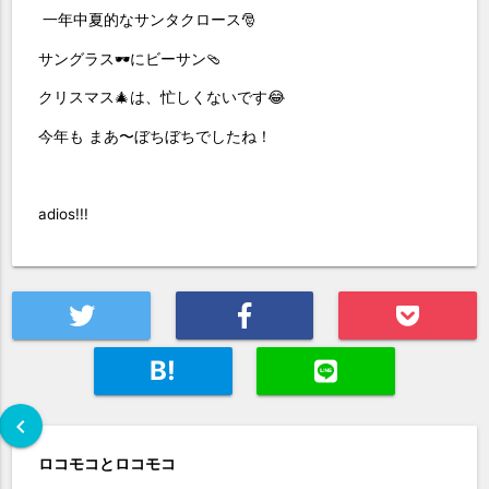
一年中夏的なサンタクロース🎅
サングラス🕶️にビーサン🩴
クリスマス🎄は、忙しくないです😂
今年も まあ〜ぼちぼちでしたね！
adios!!!
B!
chevron_left
ロコモコとロコモコ