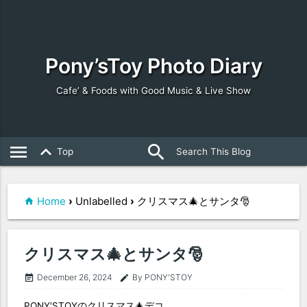
Pony’sToy Photo Diary
Cafe’ & Foods with Good Music & Live Show
search
close
menu
keyboard_arrow_up
Top
Home
›
Unlabelled
›
クリスマス🎄とサンタ🎅
クリスマス🎄とサンタ🎅
December 26, 2024
By PONY'STOY
event_note
edit
PONY'STOYのクリスマス🎄デコ