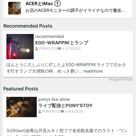
ACERとiMac ①
お店のACERモニターの調子がイマイチなので魔改造したiMacと入れ替え 外は豪雨、何処へも行かない火曜。 コツコツ作業スタートです!!! CHK!!! 何年かぶりにモニターを降ろした。 配線がぐちゃぐちゃ😂 要らないケーブルなど、使っていない部材などなど片付けて、拭き掃除w。...
Recommended Posts
recommended
EGO-WRAPPIN’とランプ
PONY'STOY
0
1/17/2025
ほんとうに久しぶりに灯したよEGO-WRAPPIN’ライブで欠かさ
ず灯すランプ大掃除の時、めっさ磨い...
readmore
BloggerWidget
Featured Posts
ponys live show
ライブ配信とPONY'STOY
PONY'STOY
0
4/4/2020
3/29(sun)@青山月見ルキミ想フで金佑龍名義でのラスト・ワン