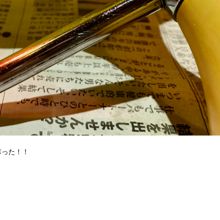
蘇った！！
。