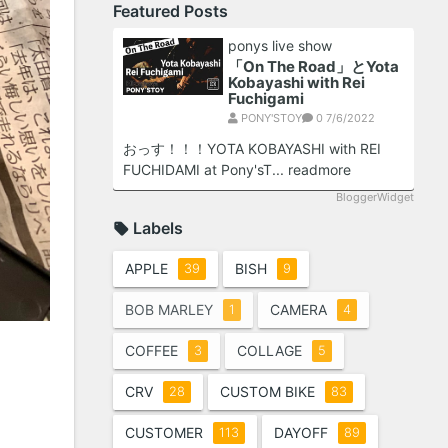
Featured Posts
ponys live show
「On The Road」とYota
Kobayashi with Rei
Fuchigami
PONY'STOY
0
7/6/2022
おっす！！！YOTA KOBAYASHI with REI
FUCHIDAMI at Pony'sT...
readmore
BloggerWidget
Labels
APPLE
BISH
39
9
BOB MARLEY
CAMERA
1
4
COFFEE
COLLAGE
3
5
CRV
CUSTOM BIKE
28
83
CUSTOMER
DAYOFF
113
89