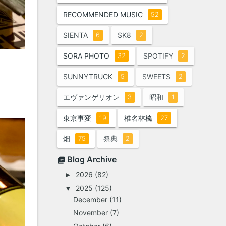
RECOMMENDED MUSIC
52
SIENTA
SK8
6
2
SORA PHOTO
SPOTIFY
32
2
SUNNYTRUCK
SWEETS
5
2
エヴァンゲリオン
昭和
3
1
東京事変
椎名林檎
19
27
畑
祭典
75
2
Blog Archive
2026
(82)
►
2025
(125)
▼
December
(11)
November
(7)