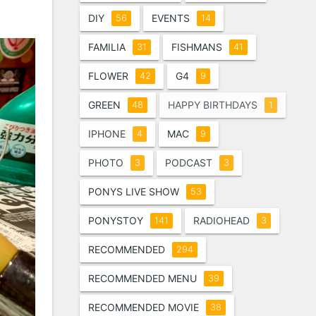
DIY
EVENTS
56
14
FAMILIA
FISHMANS
31
41
FLOWER
G4
42
9
GREEN
HAPPY BIRTHDAYS
48
1
IPHONE
MAC
4
9
PHOTO
PODCAST
3
3
PONYS LIVE SHOW
53
PONYSTOY
RADIOHEAD
141
3
RECOMMENDED
294
RECOMMENDED MENU
39
RECOMMENDED MOVIE
38