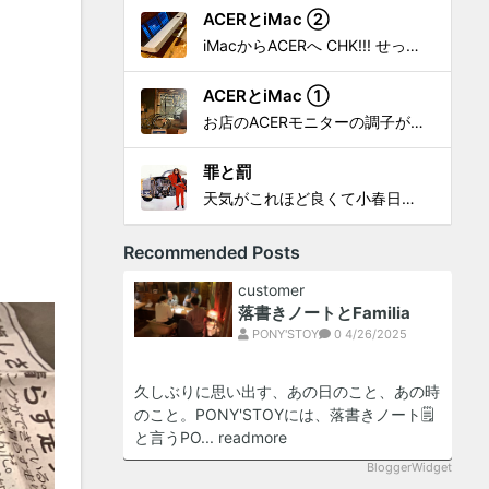
ACERとiMac ②
iMacからACERへ CHK!!! せっかく設置したんだけど〜 画面が真っ暗じゃしょうがないわな。 元のACERモニターを再度、設置🔥 画面のチラツキ、乱れなど不具合、多めですが 見れないより良い。 iMacへ繋いだ時、疑問があった。 せっかくの解像度を生かしてないこと。 2...
ACERとiMac ①
お店のACERモニターの調子がイマイチなので魔改造したiMacと入れ替え 外は豪雨、何処へも行かない火曜。 コツコツ作業スタートです!!! CHK!!! 何年かぶりにモニターを降ろした。 配線がぐちゃぐちゃ😂 要らないケーブルなど、使っていない部材などなど片付けて、拭き掃除w。...
罪と罰
天気がこれほど良くて小春日和で 🎧から、爆音で この曲しかない。 ループ・リピート再生。 CHK!!! ちなみに自分。 60歳になったら、この色でW114 乗っていたいですね。 罪と罰 PV このミュージック・ビデオ「罪と罰」は"自分のクルマを切る"というコ...
Recommended Posts
customer
落書きノートとFamilia
PONY'STOY
0
4/26/2025
久しぶりに思い出す、あの日のこと、あの時
のこと。PONY'STOYには、落書きノート🗒️
と言うPO...
readmore
BloggerWidget