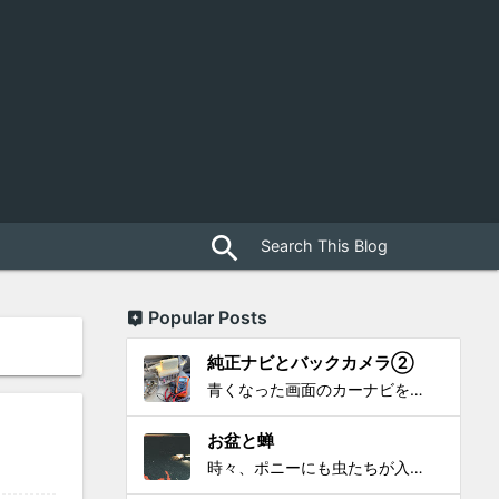
close
search
Popular Posts
純正ナビとバックカメラ②
青くなった画面のカーナビをポン付で簡単に交換、出来ると思っていたら意外と闇多め!!!なDAY①から続く今回は、DAY②。 テスターで調べてみたのだが、結果的にバックカメラからナビ裏まで来てる、配線を見つけることが出来なかった前回。気付けば闇w。 さてさて、この頃のDVDナビ的なT...
お盆と蝉
時々、ポニーにも虫たちが入ってきます。 特にお盆の頃はどの虫かと気になり探してしまう。 今まではキリギリスやすいっちょん、今思えば今年は蝉だったのかな。