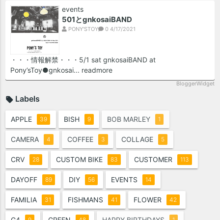
events
501とgnkosaiBAND
PONY'STOY
0
4/17/2021
・・・情報解禁・・・5/1 sat gnkosaiBAND at
Pony’sToy●gnkosai...
readmore
BloggerWidget
Labels
APPLE
BISH
BOB MARLEY
39
9
1
CAMERA
COFFEE
COLLAGE
4
3
5
CRV
CUSTOM BIKE
CUSTOMER
28
83
113
DAYOFF
DIY
EVENTS
89
56
14
FAMILIA
FISHMANS
FLOWER
31
41
42
G4
GREEN
HAPPY BIRTHDAYS
9
48
1