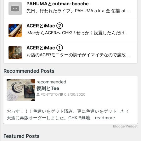
PAHUMAとcutman-booche
先日、行われたライブ、PAHUMA a.k.a 金 佑龍 at PONY'STOYから〜 cutman-booche時代の楽曲「立ち上がれ」を映像化させてもらいました。 茅ヶ崎の名店 FROGGIES〜さんで ウリョンはマンススリー・ライブを行っています！ そのライブでウ...
ACERとiMac ②
iMacからACERへ CHK!!! せっかく設置したんだけど〜 画面が真っ暗じゃしょうがないわな。 元のACERモニターを再度、設置🔥 画面のチラツキ、乱れなど不具合、多めですが 見れないより良い。 iMacへ繋いだ時、疑問があった。 せっかくの解像度を生かしてないこと。 2...
ACERとiMac ①
お店のACERモニターの調子がイマイチなので魔改造したiMacと入れ替え 外は豪雨、何処へも行かない火曜。 コツコツ作業スタートです!!! CHK!!! 何年かぶりにモニターを降ろした。 配線がぐちゃぐちゃ😂 要らないケーブルなど、使っていない部材などなど片付けて、拭き掃除w。...
Recommended Posts
recommended
復刻とTee
PONY'STOY
0
9/30/2020
おっす！！！色違いをゲット済み。更に色違いをゲットしたく
天酒に再版オーダーしました。CHK!!!無地...
readmore
BloggerWidget
Featured Posts