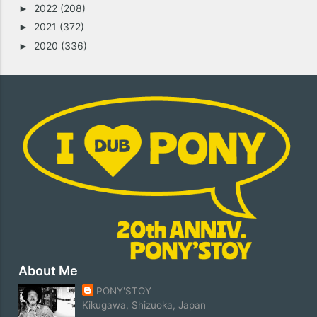
2022
(208)
►
2021
(372)
►
2020
(336)
►
About Me
PONY'STOY
Kikugawa, Shizuoka, Japan