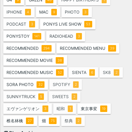
IPHONE
MAC
PHOTO
4
9
3
PODCAST
PONYS LIVE SHOW
3
53
PONYSTOY
RADIOHEAD
141
3
RECOMMENDED
RECOMMENDED MENU
294
39
RECOMMENDED MOVIE
38
RECOMMENDED MUSIC
SIENTA
SK8
52
6
2
SORA PHOTO
SPOTIFY
32
2
SUNNYTRUCK
SWEETS
5
2
エヴァンゲリオン
昭和
東京事変
3
1
19
椎名林檎
畑
祭典
27
75
2