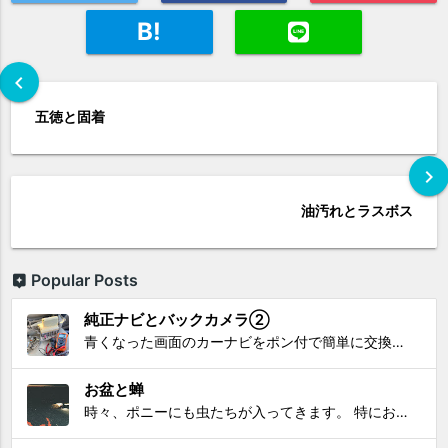
B!
chevron_left
五徳と固着
chevron_right
油汚れとラスボス
Popular Posts
純正ナビとバックカメラ②
青くなった画面のカーナビをポン付で簡単に交換、出来ると思っていたら意外と闇多め!!!なDAY①から続く今回は、DAY②。 テスターで調べてみたのだが、結果的にバックカメラからナビ裏まで来てる、配線を見つけることが出来なかった前回。気付けば闇w。 さてさて、この頃のDVDナビ的なT...
お盆と蝉
時々、ポニーにも虫たちが入ってきます。 特にお盆の頃はどの虫かと気になり探してしまう。 今まではキリギリスやすいっちょん、今思えば今年は蝉だったのかな。