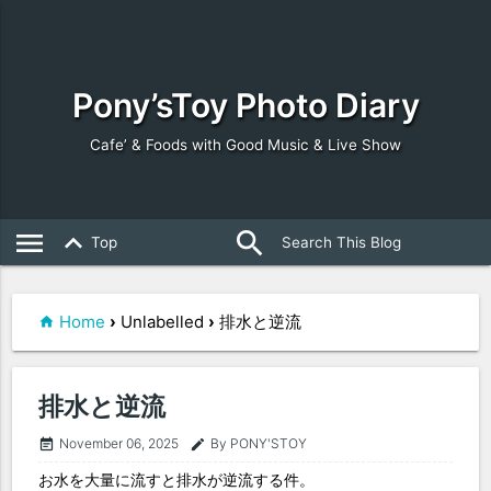
Pony’sToy Photo Diary
Cafe’ & Foods with Good Music & Live Show
search
close
menu
keyboard_arrow_up
Top
Home
›
Unlabelled
›
排水と逆流
排水と逆流
November 06, 2025
By PONY'STOY
event_note
edit
お水を大量に流すと排水が逆流する件。