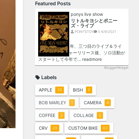
Featured Posts
ponys live show
リトルキヨシとポニー
ズ・ライブ
PONY'STOY
0
6/9/2021
おっす！！2021年、三つ目のライブ＆ライ
ブ告知！！メジャーリリース後、ソロ活動が
スタートして今年で...
readmore
BloggerWidget
Labels
APPLE
BISH
39
9
BOB MARLEY
CAMERA
1
4
COFFEE
COLLAGE
3
5
CRV
CUSTOM BIKE
28
83