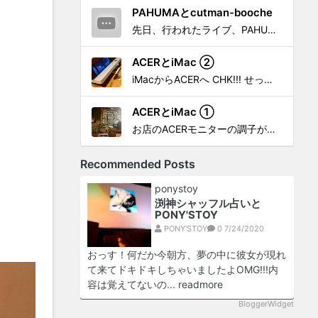
PAHUMAとcutman-booche
先日、行われたライブ、PAHUMA a.k.a 金 佑龍 at PONY'STOYから〜 cutman-booche時代の楽曲「立ち上がれ」を映像化させてもらいました。 茅ヶ崎の名店 FROGGIES〜さんで ウリョンはマンススリー・ライブを行っています！ そのライブでウ...
ACERとiMac ②
iMacからACERへ CHK!!! せっかく設置したんだけど〜 画面が真っ暗じゃしょうがないわな。 元のACERモニターを再度、設置🔥 画面のチラツキ、乱れなど不具合、多めですが 見れないより良い。 iMacへ繋いだ時、疑問があった。 せっかくの解像度を生かしてないこと。 2...
ACERとiMac ①
お店のACERモニターの調子がイマイチなので魔改造したiMacと入れ替え 外は豪雨、何処へも行かない火曜。 コツコツ作業スタートです!!! CHK!!! 何年かぶりにモニターを降ろした。 配線がぐちゃぐちゃ😂 要らないケーブルなど、使っていない部材などなど片付けて、拭き掃除w。...
Recommended Posts
ponystoy
渕神シャッフル占いと
PONY'STOY
PONY'STOY
0
7/24/2020
おっす！何だか今朝方、夢の中に彼女が現れ
て来てドキドキしちゃいましたよOMG!!!内
容は覚えてないの...
readmore
BloggerWidget