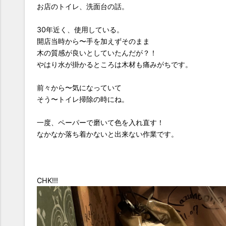
お店のトイレ、洗面台の話。
30年近く、使用している。
開店当時から〜手を加えずそのまま
木の質感が良いとしていたんだが？！
やはり水が掛かるところは木材も痛みがちです。
前々から〜気になっていて
そう〜トイレ掃除の時にね。
一度、ペーパーで磨いて色を入れ直す！
なかなか落ち着かないと出来ない作業です。
CHK!!!