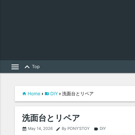
menu
keyboard_arrow_up
Top
Home
›
DIY
›
洗面台とリペア
洗面台とリペア
May 14, 2026
By PONY'STOY
DIY
event_note
edit
label