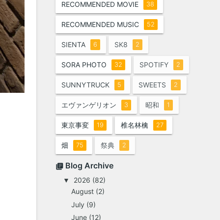
RECOMMENDED MOVIE
38
RECOMMENDED MUSIC
52
SIENTA
SK8
6
2
SORA PHOTO
SPOTIFY
32
2
SUNNYTRUCK
SWEETS
5
2
エヴァンゲリオン
昭和
3
1
東京事変
椎名林檎
19
27
畑
祭典
75
2
Blog Archive
2026
(82)
▼
August
(2)
July
(9)
June
(12)