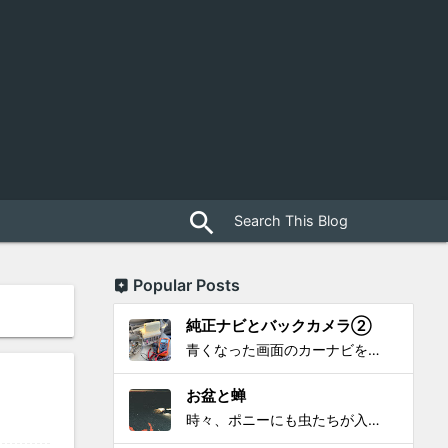
close
search
Popular Posts
純正ナビとバックカメラ②
青くなった画面のカーナビをポン付で簡単に交換、出来ると思っていたら意外と闇多め!!!なDAY①から続く今回は、DAY②。 テスターで調べてみたのだが、結果的にバックカメラからナビ裏まで来てる、配線を見つけることが出来なかった前回。気付けば闇w。 さてさて、この頃のDVDナビ的なT...
お盆と蝉
時々、ポニーにも虫たちが入ってきます。 特にお盆の頃はどの虫かと気になり探してしまう。 今まではキリギリスやすいっちょん、今思えば今年は蝉だったのかな。