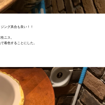
イジング具合も良い！！
水性ニス。
色で着色することにした。