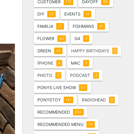
CUSTOMER
DAYOFF
113
89
DIY
EVENTS
56
14
FAMILIA
FISHMANS
31
41
FLOWER
G4
42
9
GREEN
HAPPY BIRTHDAYS
48
1
IPHONE
MAC
4
9
PHOTO
PODCAST
3
3
PONYS LIVE SHOW
53
PONYSTOY
RADIOHEAD
141
3
RECOMMENDED
294
RECOMMENDED MENU
39