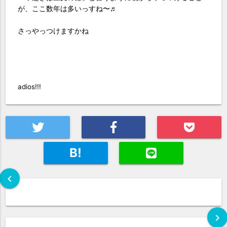
が、ここ数年は多いっすね〜♬
さっやっつけますかね
adios!!!
B!
chevron_left
chevron_right