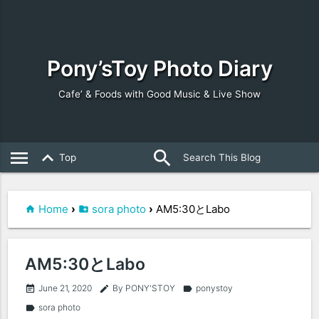
Pony’sToy Photo Diary
Cafe’ & Foods with Good Music & Live Show
search
close
menu
keyboard_arrow_up
Top
Home
›
sora photo
›
AM5:30とLabo
AM5:30とLabo
June 21, 2020
By PONY'STOY
ponystoy
event_note
edit
label
sora photo
label