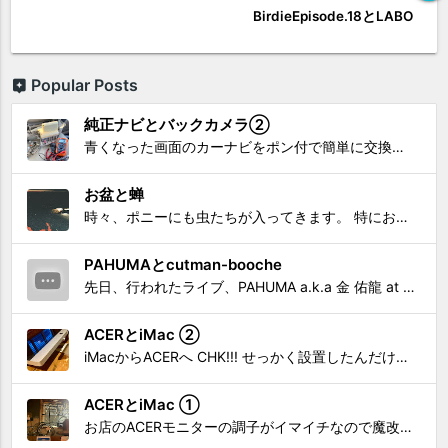
BirdieEpisode.18とLABO
Popular Posts
純正ナビとバックカメラ②
青くなった画面のカーナビをポン付で簡単に交換、出来ると思っていたら意外と闇多め!!!なDAY①から続く今回は、DAY②。 テスターで調べてみたのだが、結果的にバックカメラからナビ裏まで来てる、配線を見つけることが出来なかった前回。気付けば闇w。 さてさて、この頃のDVDナビ的なT...
お盆と蝉
時々、ポニーにも虫たちが入ってきます。 特にお盆の頃はどの虫かと気になり探してしまう。 今まではキリギリスやすいっちょん、今思えば今年は蝉だったのかな。
PAHUMAとcutman-booche
先日、行われたライブ、PAHUMA a.k.a 金 佑龍 at PONY'STOYから〜 cutman-booche時代の楽曲「立ち上がれ」を映像化させてもらいました。 茅ヶ崎の名店 FROGGIES〜さんで ウリョンはマンススリー・ライブを行っています！ そのライブでウ...
ACERとiMac ②
iMacからACERへ CHK!!! せっかく設置したんだけど〜 画面が真っ暗じゃしょうがないわな。 元のACERモニターを再度、設置🔥 画面のチラツキ、乱れなど不具合、多めですが 見れないより良い。 iMacへ繋いだ時、疑問があった。 せっかくの解像度を生かしてないこと。 2...
ACERとiMac ①
お店のACERモニターの調子がイマイチなので魔改造したiMacと入れ替え 外は豪雨、何処へも行かない火曜。 コツコツ作業スタートです!!! CHK!!! 何年かぶりにモニターを降ろした。 配線がぐちゃぐちゃ😂 要らないケーブルなど、使っていない部材などなど片付けて、拭き掃除w。...