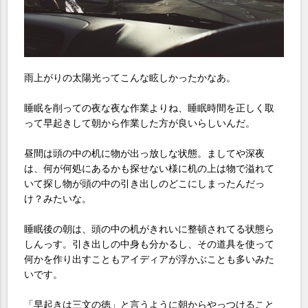
雨上がりの太陽光ってこんな眩しかったかなあ。
睡眠を削っての夜な夜な作業よりね、睡眠時間を正しく取
って早起きして朝から作業した方が良いらしいんだ。
昼間は頭の中の机に物が出っ放しな状態。ましてや深夜
は、何が何処にあるかも探せない様に机の上は物で溢れて
いて探し物が頭の中の引き出しのどこにしまったんだっ
け？みたいな。
睡眠後の朝は、頭の中の机がきれいに整頓されてる状態ら
しんっす。引き出しの中身も分かるし、その道具を使って
何かを作り出すこともアイディアが浮かぶことも多いみた
いです。
「早起きは三文の徳」と言うように朝からやっつけること