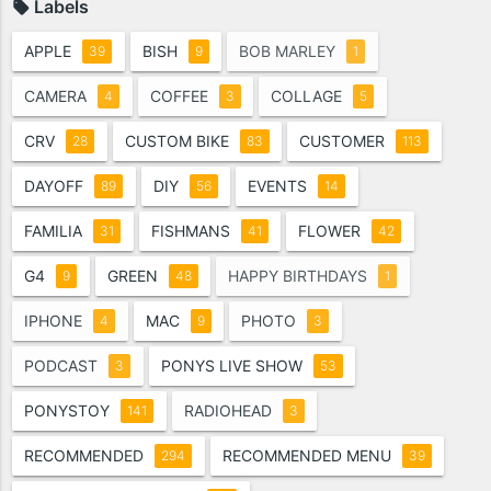
Labels
APPLE
BISH
BOB MARLEY
39
9
1
CAMERA
COFFEE
COLLAGE
4
3
5
CRV
CUSTOM BIKE
CUSTOMER
28
83
113
DAYOFF
DIY
EVENTS
89
56
14
FAMILIA
FISHMANS
FLOWER
31
41
42
G4
GREEN
HAPPY BIRTHDAYS
9
48
1
IPHONE
MAC
PHOTO
4
9
3
PODCAST
PONYS LIVE SHOW
3
53
PONYSTOY
RADIOHEAD
141
3
RECOMMENDED
RECOMMENDED MENU
294
39