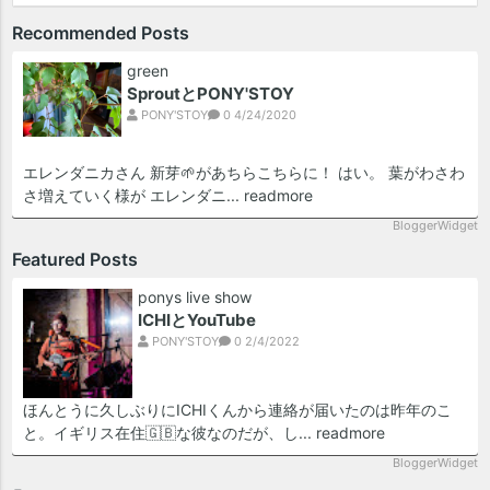
Recommended Posts
green
SproutとPONY'STOY
PONY'STOY
0
4/24/2020
エレンダニカさん 新芽🌱があちらこちらに！ はい。 葉がわさわ
さ増えていく様が エレンダニ...
readmore
BloggerWidget
Featured Posts
ponys live show
ICHIとYouTube
PONY'STOY
0
2/4/2022
ほんとうに久しぶりにICHIくんから連絡が届いたのは昨年のこ
と。イギリス在住🇬🇧な彼なのだが、し...
readmore
BloggerWidget