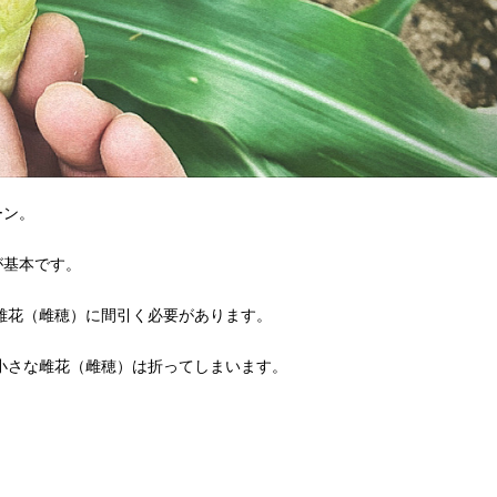
ーン。
が基本です。
の雌花（雌穂）に間引く必要があります。
の小さな雌花（雌穂）は折ってしまいます。