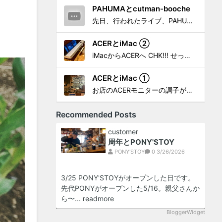
PAHUMAとcutman-booche
先日、行われたライブ、PAHUMA a.k.a 金 佑龍 at PONY'STOYから〜 cutman-booche時代の楽曲「立ち上がれ」を映像化させてもらいました。 茅ヶ崎の名店 FROGGIES〜さんで ウリョンはマンススリー・ライブを行っています！ そのライブでウ...
ACERとiMac ②
iMacからACERへ CHK!!! せっかく設置したんだけど〜 画面が真っ暗じゃしょうがないわな。 元のACERモニターを再度、設置🔥 画面のチラツキ、乱れなど不具合、多めですが 見れないより良い。 iMacへ繋いだ時、疑問があった。 せっかくの解像度を生かしてないこと。 2...
ACERとiMac ①
お店のACERモニターの調子がイマイチなので魔改造したiMacと入れ替え 外は豪雨、何処へも行かない火曜。 コツコツ作業スタートです!!! CHK!!! 何年かぶりにモニターを降ろした。 配線がぐちゃぐちゃ😂 要らないケーブルなど、使っていない部材などなど片付けて、拭き掃除w。...
Recommended Posts
customer
周年とPONY'STOY
PONY'STOY
0
3/26/2026
3/25 PONY'STOYがオープンした日です。
先代PONYがオープンした5/16。親父さんか
ら〜...
readmore
BloggerWidget