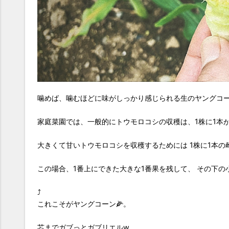
噛めば、噛むほどに味がしっかり感じられる生のヤングコ
家庭菜園では、一般的にトウモロコシの収穫は、1株に1本
大きくて甘いトウモロコシを収穫するためには 1株に1本
この場合、1番上にできた大きな1番果を残して、 その下
⤴︎
これこそがヤングコーン🌽。
芯までガブっとガブリエルw。