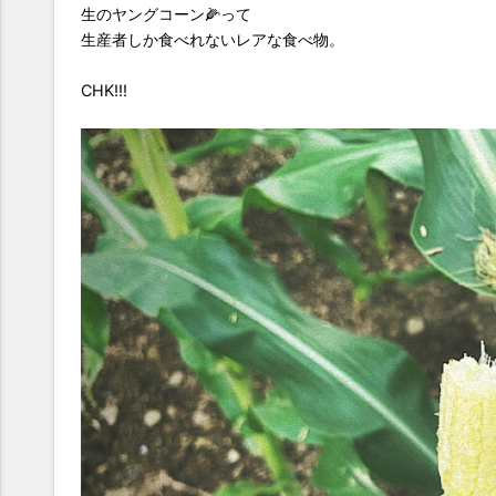
生のヤングコーン🌽って
生産者しか食べれないレアな食べ物。
CHK!!!