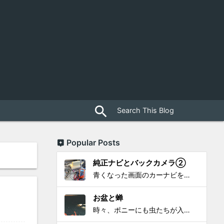
close
search
Popular Posts
純正ナビとバックカメラ②
青くなった画面のカーナビをポン付で簡単に交換、出来ると思っていたら意外と闇多め!!!なDAY①から続く今回は、DAY②。 テスターで調べてみたのだが、結果的にバックカメラからナビ裏まで来てる、配線を見つけることが出来なかった前回。気付けば闇w。 さてさて、この頃のDVDナビ的なT...
お盆と蝉
時々、ポニーにも虫たちが入ってきます。 特にお盆の頃はどの虫かと気になり探してしまう。 今まではキリギリスやすいっちょん、今思えば今年は蝉だったのかな。