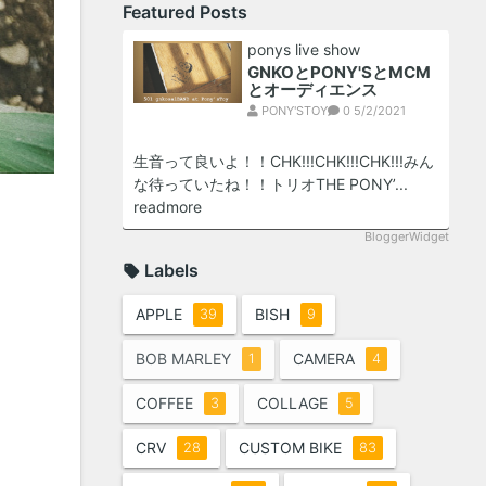
Featured Posts
ponys live show
GNKOとPONY'SとMCM
とオーディエンス
PONY'STOY
0
5/2/2021
生音って良いよ！！CHK!!!CHK!!!CHK!!!みん
な待っていたね！！トリオTHE PONY’...
readmore
BloggerWidget
Labels
APPLE
BISH
39
9
BOB MARLEY
CAMERA
1
4
COFFEE
COLLAGE
3
5
CRV
CUSTOM BIKE
28
83