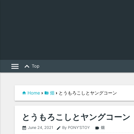
menu
keyboard_arrow_up
Top
Home
›
畑
›
とうもろこしとヤングコーン
とうもろこしとヤングコーン
June 24, 2021
By PONY'STOY
畑
event_note
edit
label