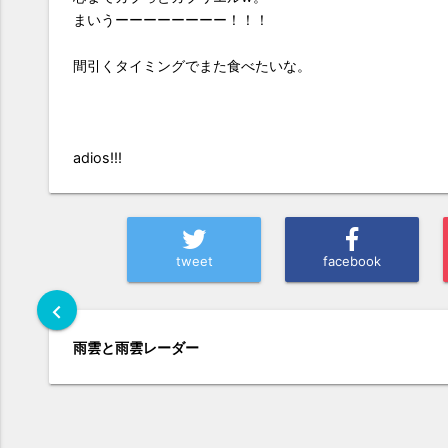
まいうーーーーーーーー！！！
間引くタイミングでまた食べたいな。
adios!!!
tweet
facebook
chevron_left
雨雲と雨雲レーダー