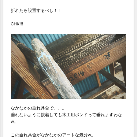
折れたら設置するべし！！
CHK!!!
なかなかの垂れ具合で。。。
垂れないように接着しても木工用ボンドって垂れますわな
w。
この垂れ具合がなかなかのアートな気分w。