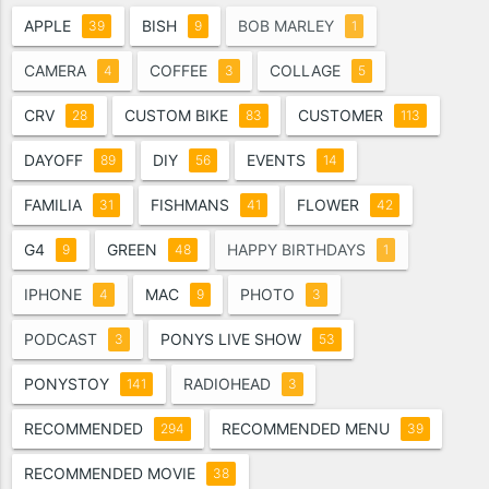
APPLE
BISH
BOB MARLEY
39
9
1
CAMERA
COFFEE
COLLAGE
4
3
5
CRV
CUSTOM BIKE
CUSTOMER
28
83
113
DAYOFF
DIY
EVENTS
89
56
14
FAMILIA
FISHMANS
FLOWER
31
41
42
G4
GREEN
HAPPY BIRTHDAYS
9
48
1
IPHONE
MAC
PHOTO
4
9
3
PODCAST
PONYS LIVE SHOW
3
53
PONYSTOY
RADIOHEAD
141
3
RECOMMENDED
RECOMMENDED MENU
294
39
RECOMMENDED MOVIE
38