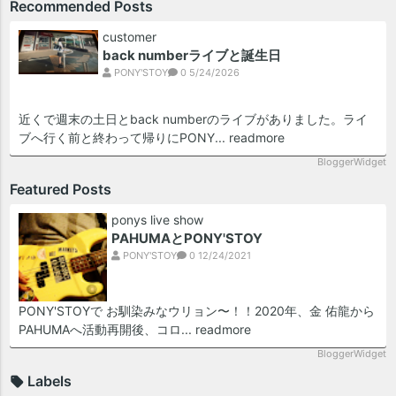
Recommended Posts
customer
back numberライブと誕生日
PONY'STOY
0
5/24/2026
近くで週末の土日とback numberのライブがありました。ライ
ブへ行く前と終わって帰りにPONY...
readmore
BloggerWidget
Featured Posts
ponys live show
PAHUMAとPONY'STOY
PONY'STOY
0
12/24/2021
PONY'STOYで お馴染みなウリョン〜！！2020年、金 佑龍から
PAHUMAへ活動再開後、コロ...
readmore
BloggerWidget
Labels