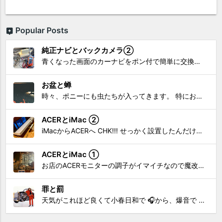
Popular Posts
純正ナビとバックカメラ②
青くなった画面のカーナビをポン付で簡単に交換、出来ると思っていたら意外と闇多め!!!なDAY①から続く今回は、DAY②。 テスターで調べてみたのだが、結果的にバックカメラからナビ裏まで来てる、配線を見つけることが出来なかった前回。気付けば闇w。 さてさて、この頃のDVDナビ的なT...
お盆と蝉
時々、ポニーにも虫たちが入ってきます。 特にお盆の頃はどの虫かと気になり探してしまう。 今まではキリギリスやすいっちょん、今思えば今年は蝉だったのかな。
ACERとiMac ②
iMacからACERへ CHK!!! せっかく設置したんだけど〜 画面が真っ暗じゃしょうがないわな。 元のACERモニターを再度、設置🔥 画面のチラツキ、乱れなど不具合、多めですが 見れないより良い。 iMacへ繋いだ時、疑問があった。 せっかくの解像度を生かしてないこと。 2...
ACERとiMac ①
お店のACERモニターの調子がイマイチなので魔改造したiMacと入れ替え 外は豪雨、何処へも行かない火曜。 コツコツ作業スタートです!!! CHK!!! 何年かぶりにモニターを降ろした。 配線がぐちゃぐちゃ😂 要らないケーブルなど、使っていない部材などなど片付けて、拭き掃除w。...
罪と罰
天気がこれほど良くて小春日和で 🎧から、爆音で この曲しかない。 ループ・リピート再生。 CHK!!! ちなみに自分。 60歳になったら、この色でW114 乗っていたいですね。 罪と罰 PV このミュージック・ビデオ「罪と罰」は"自分のクルマを切る"というコ...