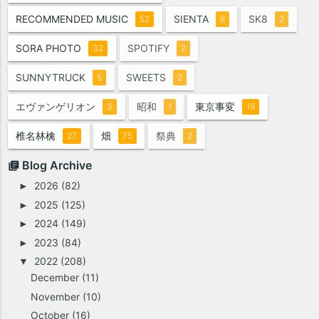
RECOMMENDED MUSIC
SIENTA
SK8
52
6
2
SORA PHOTO
SPOTIFY
32
2
SUNNYTRUCK
SWEETS
5
2
エヴァンゲリオン
昭和
東京事変
3
1
19
椎名林檎
畑
祭典
27
75
2
Blog Archive
2026
(82)
►
2025
(125)
►
2024
(149)
►
2023
(84)
►
2022
(208)
▼
December
(11)
November
(10)
October
(16)