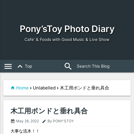
Pony’sToy Photo Diary
Cafe’ & Foods with Good Music & Live Show
search
close
menu
keyboard_arrow_up
Top
Home
›
Unlabelled
›
木工用ボンドと垂れ具合
木工用ボンドと垂れ具合
May 26, 2022
By PONY'STOY
event_note
edit
大事な流木！！