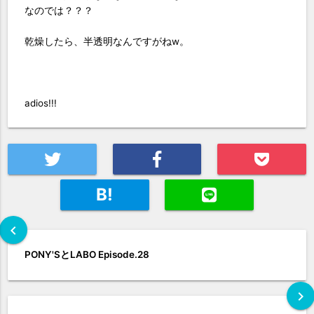
なのでは？？？
乾燥したら、半透明なんですがねw。
adios!!!
B!
chevron_left
PONY'SとLABO Episode.28
chevron_right