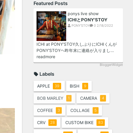
Featured Posts
ponys live show
ICHIとPONY'STOY
PONY'STOY
0
2/18/2022
ICHI at PONY'STOY久しぶりにICHIくんが
PONY'STOYヘ昨年末に連絡が入りまし...
readmore
BloggerWidget
Labels
APPLE
BISH
39
9
BOB MARLEY
CAMERA
1
4
COFFEE
COLLAGE
3
5
CRV
CUSTOM BIKE
28
83