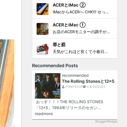
ACERとiMac ②
iMacからACERへ CHK!!! せっかく設置したんだけど〜 画面が真っ暗じゃしょうがないわな。 元のACERモニターを再度、設置🔥 画面のチラツキ、乱れなど不具合、多めですが 見れないより良い。 iMacへ繋いだ時、疑問があった。 せっかくの解像度を生かしてないこと。 2...
ACERとiMac ①
お店のACERモニターの調子がイマイチなので魔改造したiMacと入れ替え 外は豪雨、何処へも行かない火曜。 コツコツ作業スタートです!!! CHK!!! 何年かぶりにモニターを降ろした。 配線がぐちゃぐちゃ😂 要らないケーブルなど、使っていない部材などなど片付けて、拭き掃除w。...
罪と罰
天気がこれほど良くて小春日和で 🎧から、爆音で この曲しかない。 ループ・リピート再生。 CHK!!! ちなみに自分。 60歳になったら、この色でW114 乗っていたいですね。 罪と罰 PV このミュージック・ビデオ「罪と罰」は"自分のクルマを切る"というコ...
Recommended Posts
recommended
The Rolling Stonesと12×5
PONY'STOY
0
8/30/2021
おっす！！！THE ROLLING STONES
「12×5」1964年リリースのセカン...
readmore
BloggerWidget