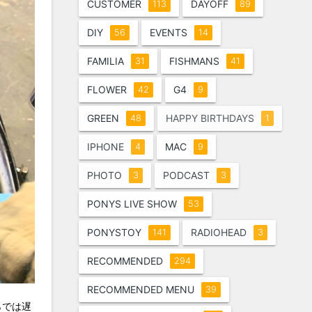
CUSTOMER
DAYOFF
113
89
DIY
EVENTS
56
14
FAMILIA
FISHMANS
31
41
FLOWER
G4
42
9
GREEN
HAPPY BIRTHDAYS
48
1
IPHONE
MAC
4
9
PHOTO
PODCAST
3
3
PONYS LIVE SHOW
53
PONYSTOY
RADIOHEAD
141
3
RECOMMENDED
294
RECOMMENDED MENU
39
らでは遅