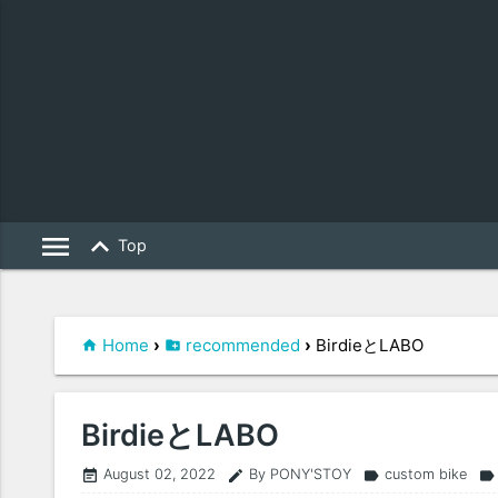
menu
keyboard_arrow_up
Top
Home
›
recommended
›
BirdieとLABO
BirdieとLABO
August 02, 2022
By PONY'STOY
custom bike
event_note
edit
label
label