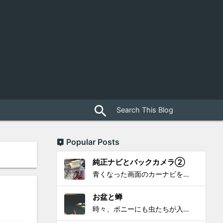
close
search
Popular Posts
純正ナビとバックカメラ②
青くなった画面のカーナビをポン付で簡単に交換、出来ると思っていたら意外と闇多め!!!なDAY①から続く今回は、DAY②。 テスターで調べてみたのだが、結果的にバックカメラからナビ裏まで来てる、配線を見つけることが出来なかった前回。気付けば闇w。 さてさて、この頃のDVDナビ的なT...
お盆と蝉
時々、ポニーにも虫たちが入ってきます。 特にお盆の頃はどの虫かと気になり探してしまう。 今まではキリギリスやすいっちょん、今思えば今年は蝉だったのかな。