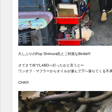
久しぶりのPop Shimura氏とご対面なBirdie!!!
さてさて何でLABOへ行ったかと言うと〜
ワンオフ・マフラーからオイルが滲んで下へ落ちてくる不
CHK!!!