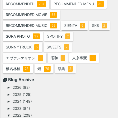
RECOMMENDED
RECOMMENDED MENU
294
39
RECOMMENDED MOVIE
38
RECOMMENDED MUSIC
SIENTA
SK8
52
6
2
SORA PHOTO
SPOTIFY
32
2
SUNNYTRUCK
SWEETS
5
2
エヴァンゲリオン
昭和
東京事変
3
1
19
椎名林檎
畑
祭典
27
75
2
Blog Archive
2026
(82)
►
2025
(125)
►
2024
(149)
►
2023
(84)
►
2022
(208)
▼