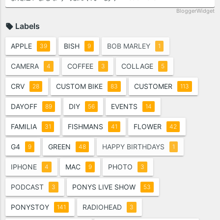
BloggerWidget
Labels
APPLE
BISH
BOB MARLEY
39
9
1
CAMERA
COFFEE
COLLAGE
4
3
5
CRV
CUSTOM BIKE
CUSTOMER
28
83
113
DAYOFF
DIY
EVENTS
89
56
14
FAMILIA
FISHMANS
FLOWER
31
41
42
G4
GREEN
HAPPY BIRTHDAYS
9
48
1
IPHONE
MAC
PHOTO
4
9
3
PODCAST
PONYS LIVE SHOW
3
53
PONYSTOY
RADIOHEAD
141
3