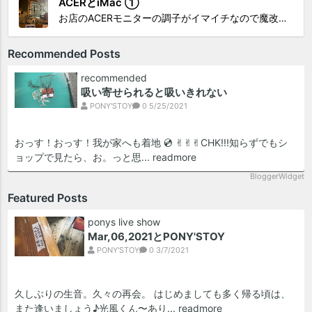
ACERとiMac ①
お店のACERモニターの調子がイマイチなので魔改造したiMacと入れ替え 外は豪雨、何処へも行かない火曜。 コツコツ作業スタートです!!! CHK!!! 何年かぶりにモニターを降ろした。 配線がぐちゃぐちゃ😂 要らないケーブルなど、使っていない部材などなど片付けて、拭き掃除w。...
Recommended Posts
recommended
吸い寄せられると吸いきれない
PONY'STOY
0
5/25/2021
おっす！おっす！我が家へも着地 💿 ✌︎✌︎✌︎CHK!!!知らずでもシ
ョップで見たら、お。っと思...
readmore
BloggerWidget
Featured Posts
ponys live show
Mar,06,2021とPONY'STOY
PONY'STOY
0
3/7/2021
久しぶりの生音。久々の再会。 はじめましても多く帰る頃は、
また逢いましょう♪光風くん〜あり...
readmore