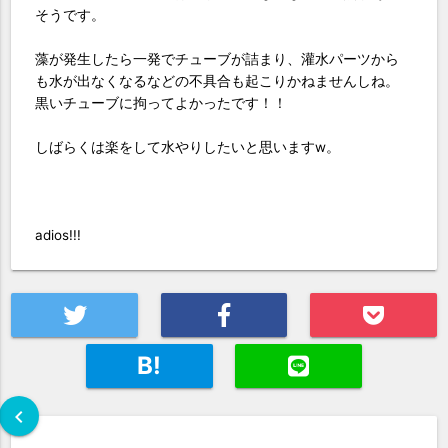
そうです。
藻が発生したら一発でチューブが詰まり、灌水パーツから
も水が出なくなるなどの不具合も起こりかねませんしね。
黒いチューブに拘ってよかったです！！
しばらくは楽をして水やりしたいと思いますw。
adios!!!
B!
chevron_left