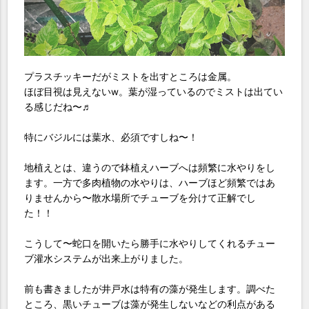
プラスチッキーだがミストを出すところは金属。
ほぼ目視は見えないw。葉が湿っているのでミストは出てい
る感じだね〜♬
特にバジルには葉水、必須ですしね〜！
地植えとは、違うので鉢植えハーブへは頻繁に水やりをし
ます。一方で多肉植物の水やりは、ハーブほど頻繁ではあ
りませんから〜散水場所でチューブを分けて正解でし
た！！
こうして〜蛇口を開いたら勝手に水やりしてくれるチュー
ブ灌水システムが出来上がりました。
前も書きましたが井戸水は特有の藻が発生します。調べた
ところ、黒いチューブは藻が発生しないなどの利点がある