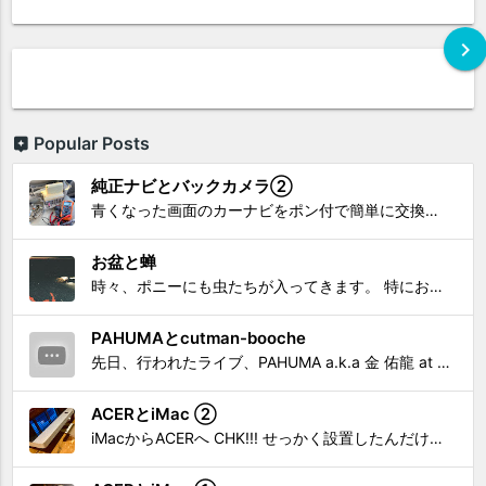
chevron_right
Popular Posts
純正ナビとバックカメラ②
青くなった画面のカーナビをポン付で簡単に交換、出来ると思っていたら意外と闇多め!!!なDAY①から続く今回は、DAY②。 テスターで調べてみたのだが、結果的にバックカメラからナビ裏まで来てる、配線を見つけることが出来なかった前回。気付けば闇w。 さてさて、この頃のDVDナビ的なT...
お盆と蝉
時々、ポニーにも虫たちが入ってきます。 特にお盆の頃はどの虫かと気になり探してしまう。 今まではキリギリスやすいっちょん、今思えば今年は蝉だったのかな。
PAHUMAとcutman-booche
先日、行われたライブ、PAHUMA a.k.a 金 佑龍 at PONY'STOYから〜 cutman-booche時代の楽曲「立ち上がれ」を映像化させてもらいました。 茅ヶ崎の名店 FROGGIES〜さんで ウリョンはマンススリー・ライブを行っています！ そのライブでウ...
ACERとiMac ②
iMacからACERへ CHK!!! せっかく設置したんだけど〜 画面が真っ暗じゃしょうがないわな。 元のACERモニターを再度、設置🔥 画面のチラツキ、乱れなど不具合、多めですが 見れないより良い。 iMacへ繋いだ時、疑問があった。 せっかくの解像度を生かしてないこと。 2...