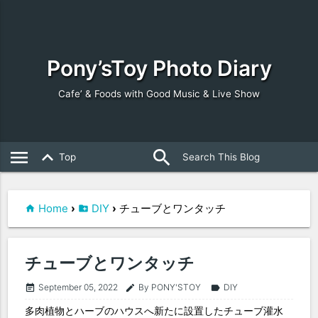
Pony’sToy Photo Diary
Cafe’ & Foods with Good Music & Live Show
search
close
menu
keyboard_arrow_up
Top
Home
›
DIY
›
チューブとワンタッチ
チューブとワンタッチ
September 05, 2022
By PONY'STOY
DIY
event_note
edit
label
多肉植物とハーブのハウスへ新たに設置したチューブ灌水