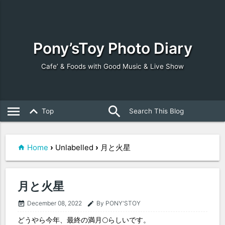
Pony’sToy Photo Diary
Cafe’ & Foods with Good Music & Live Show
search
close
menu
keyboard_arrow_up
Top
Home
›
Unlabelled
›
月と火星
月と火星
December 08, 2022
By PONY'STOY
event_note
edit
どうやら今年、最終の満月🌕らしいです。