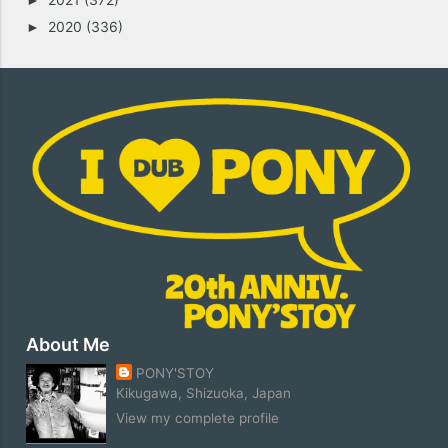
►
2020
(336)
►
About Me
PONY'STOY
Kikugawa, Shizuoka, Japan
View my complete profile