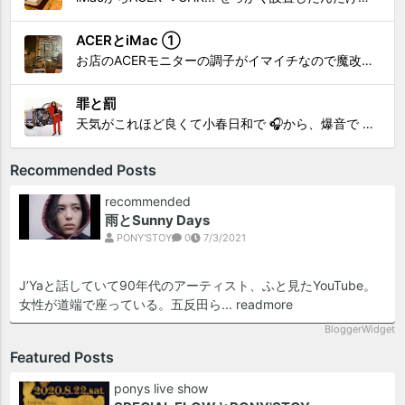
ACERとiMac ①
お店のACERモニターの調子がイマイチなので魔改造したiMacと入れ替え 外は豪雨、何処へも行かない火曜。 コツコツ作業スタートです!!! CHK!!! 何年かぶりにモニターを降ろした。 配線がぐちゃぐちゃ😂 要らないケーブルなど、使っていない部材などなど片付けて、拭き掃除w。...
罪と罰
天気がこれほど良くて小春日和で 🎧から、爆音で この曲しかない。 ループ・リピート再生。 CHK!!! ちなみに自分。 60歳になったら、この色でW114 乗っていたいですね。 罪と罰 PV このミュージック・ビデオ「罪と罰」は"自分のクルマを切る"というコ...
Recommended Posts
recommended
雨とSunny Days
PONY'STOY
0
7/3/2021
J’Yaと話していて90年代のアーティスト、ふと見たYouTube。
女性が道端で座っている。五反田ら...
readmore
BloggerWidget
Featured Posts
ponys live show