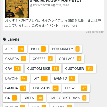
SPECIAL FLOWとPONY'STOY
PONY'STOY
0
7/19/2020
おっす！PONY'S LIVE、4月のライブから開催を延期、または中
止していました。このままイベント...
readmore
BloggerWidget
Labels
APPLE
BISH
BOB MARLEY
39
9
1
CAMERA
COFFEE
COLLAGE
4
3
5
CRV
CUSTOM BIKE
CUSTOMER
28
83
113
DAYOFF
DIY
EVENTS
89
56
14
FAMILIA
FISHMANS
FLOWER
31
41
42
G4
GREEN
HAPPY BIRTHDAYS
9
48
1