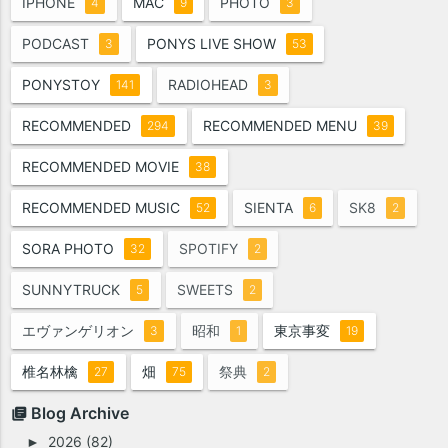
IPHONE
MAC
PHOTO
4
9
3
PODCAST
PONYS LIVE SHOW
3
53
PONYSTOY
RADIOHEAD
141
3
RECOMMENDED
RECOMMENDED MENU
294
39
RECOMMENDED MOVIE
38
RECOMMENDED MUSIC
SIENTA
SK8
52
6
2
SORA PHOTO
SPOTIFY
32
2
SUNNYTRUCK
SWEETS
5
2
エヴァンゲリオン
昭和
東京事変
3
1
19
椎名林檎
畑
祭典
27
75
2
Blog Archive
2026
(82)
►