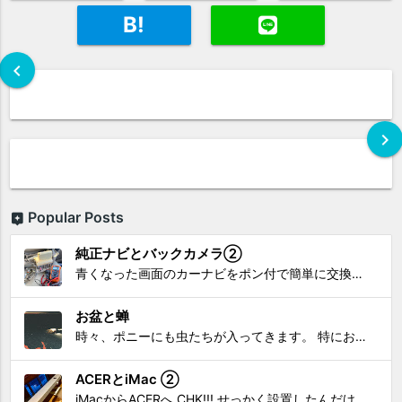
B!
chevron_left
chevron_right
Popular Posts
純正ナビとバックカメラ②
青くなった画面のカーナビをポン付で簡単に交換、出来ると思っていたら意外と闇多め!!!なDAY①から続く今回は、DAY②。 テスターで調べてみたのだが、結果的にバックカメラからナビ裏まで来てる、配線を見つけることが出来なかった前回。気付けば闇w。 さてさて、この頃のDVDナビ的なT...
お盆と蝉
時々、ポニーにも虫たちが入ってきます。 特にお盆の頃はどの虫かと気になり探してしまう。 今まではキリギリスやすいっちょん、今思えば今年は蝉だったのかな。
ACERとiMac ②
iMacからACERへ CHK!!! せっかく設置したんだけど〜 画面が真っ暗じゃしょうがないわな。 元のACERモニターを再度、設置🔥 画面のチラツキ、乱れなど不具合、多めですが 見れないより良い。 iMacへ繋いだ時、疑問があった。 せっかくの解像度を生かしてないこと。 2...