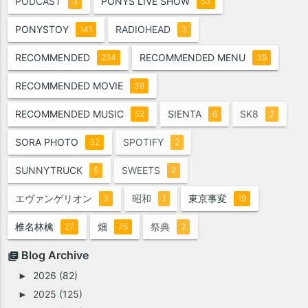
PODCAST
PONYS LIVE SHOW
3
53
PONYSTOY
RADIOHEAD
141
3
RECOMMENDED
RECOMMENDED MENU
294
39
RECOMMENDED MOVIE
38
RECOMMENDED MUSIC
SIENTA
SK8
52
6
2
SORA PHOTO
SPOTIFY
32
2
SUNNYTRUCK
SWEETS
5
2
エヴァンゲリオン
昭和
東京事変
3
1
19
椎名林檎
畑
祭典
27
75
2
Blog Archive
2026
(82)
►
2025
(125)
►