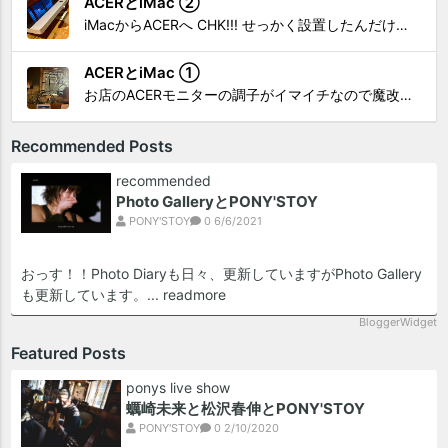
ACERとiMac ②
iMacからACERへ CHK!!! せっかく設置したんだけど〜 画面が真っ暗じゃしょうがないわな。 元のACERモニターを再度、設置🔥 画面のチラツキ、乱れなど不具合、多めですが 見れないより良い。 iMacへ繋いだ時、疑問があった。 せっかくの解像度を生かしてないこと。 2...
ACERとiMac ①
お店のACERモニターの調子がイマイチなので魔改造したiMacと入れ替え 外は豪雨、何処へも行かない火曜。 コツコツ作業スタートです!!! CHK!!! 何年かぶりにモニターを降ろした。 配線がぐちゃぐちゃ😂 要らないケーブルなど、使っていない部材などなど片付けて、拭き掃除w。...
Recommended Posts
recommended
Photo GalleryとPONY'STOY
PONY'STOY
0
6/6/2021
おっす！！Photo Diaryも日々、更新していますがPhoto Gallery
も更新しています。...
readmore
BloggerWidget
Featured Posts
ponys live show
蠣崎未来と松沢春伸とPONY'STOY
PONY'STOY
0
2/10/2020