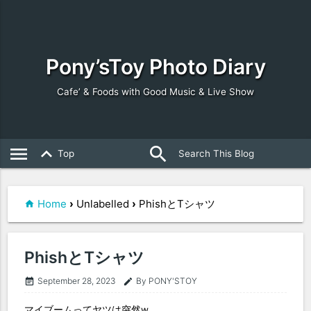
Pony’sToy Photo Diary
Cafe’ & Foods with Good Music & Live Show
search
close
menu
keyboard_arrow_up
Top
Home
›
Unlabelled
›
PhishとTシャツ
PhishとTシャツ
September 28, 2023
By PONY'STOY
event_note
edit
マイブームってヤツは突然w。