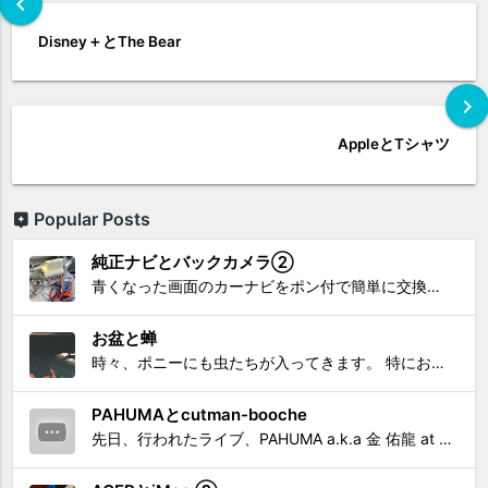
chevron_left
Disney＋とThe Bear
chevron_right
AppleとTシャツ
Popular Posts
純正ナビとバックカメラ②
青くなった画面のカーナビをポン付で簡単に交換、出来ると思っていたら意外と闇多め!!!なDAY①から続く今回は、DAY②。 テスターで調べてみたのだが、結果的にバックカメラからナビ裏まで来てる、配線を見つけることが出来なかった前回。気付けば闇w。 さてさて、この頃のDVDナビ的なT...
お盆と蝉
時々、ポニーにも虫たちが入ってきます。 特にお盆の頃はどの虫かと気になり探してしまう。 今まではキリギリスやすいっちょん、今思えば今年は蝉だったのかな。
PAHUMAとcutman-booche
先日、行われたライブ、PAHUMA a.k.a 金 佑龍 at PONY'STOYから〜 cutman-booche時代の楽曲「立ち上がれ」を映像化させてもらいました。 茅ヶ崎の名店 FROGGIES〜さんで ウリョンはマンススリー・ライブを行っています！ そのライブでウ...