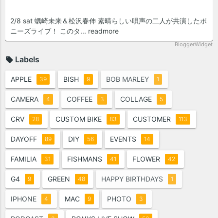
2/8 sat 蠣崎未来＆松沢春伸 素晴らしい唄声の二人が共演したポ
ニーズライブ！ このタ...
readmore
BloggerWidget
Labels
APPLE
BISH
BOB MARLEY
39
9
1
CAMERA
COFFEE
COLLAGE
4
3
5
CRV
CUSTOM BIKE
CUSTOMER
28
83
113
DAYOFF
DIY
EVENTS
89
56
14
FAMILIA
FISHMANS
FLOWER
31
41
42
G4
GREEN
HAPPY BIRTHDAYS
9
48
1
IPHONE
MAC
PHOTO
4
9
3