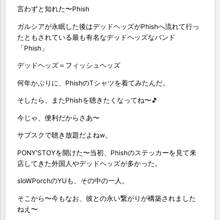
言わずと知れた〜Phish
ガルシアが永眠した後はデッドヘッズがPhishへ流れて行っ
たともされている最も有名なデッドヘッズなバンド
「Phish」
デッドヘッズ＝フィッシュヘッズ
何年かぶりに、PhishのTシャツを着てみたんだ。
そしたら、またPhishを聴きたくなってね〜🎵
今じゃ、便利だからさあ〜
サブスクで聴き放題だよねw。
PONY'STOYを開けた〜当初、Phishのステッカーを見て来
店してきた外国人やデッドヘッズが多かった。
sloWPorchのYUも、その中の一人。
そこから〜今もなお、彼との永い繋がりが構築されました
ねえ〜