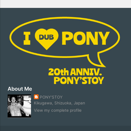
About Me
PONY'STOY
Kikugawa, Shizuoka, Japan
View my complete profile