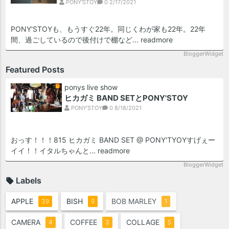
PONY'STOY
0
2/17/2021
PONY'STOYも、もうすぐ22年。同じくわが家も22年。22年
間、過ごしているので後付けで棚など...
readmore
BloggerWidget
Featured Posts
ponys live show
ヒカガミ BAND SETとPONY'STOY
PONY'STOY
0
8/18/2021
おっす！！！815 ヒカガミ BAND SET @ PONY'TYOYすげぇー
イイ！！イタルちゃんと...
readmore
BloggerWidget
Labels
APPLE
BISH
BOB MARLEY
39
9
1
CAMERA
COFFEE
COLLAGE
4
3
5