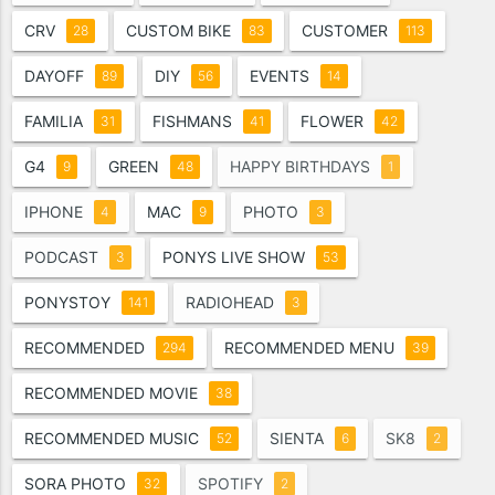
CRV
CUSTOM BIKE
CUSTOMER
28
83
113
DAYOFF
DIY
EVENTS
89
56
14
FAMILIA
FISHMANS
FLOWER
31
41
42
G4
GREEN
HAPPY BIRTHDAYS
9
48
1
IPHONE
MAC
PHOTO
4
9
3
PODCAST
PONYS LIVE SHOW
3
53
PONYSTOY
RADIOHEAD
141
3
RECOMMENDED
RECOMMENDED MENU
294
39
RECOMMENDED MOVIE
38
RECOMMENDED MUSIC
SIENTA
SK8
52
6
2
SORA PHOTO
SPOTIFY
32
2