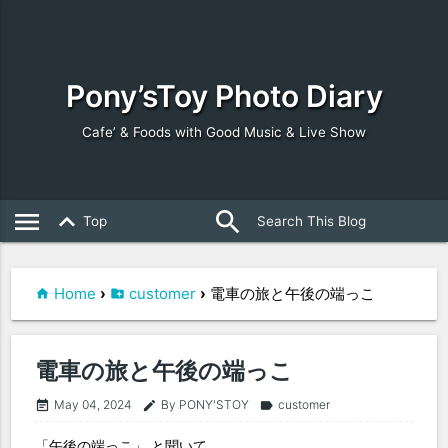
Pony’sToy Photo Diary
Cafe’ & Foods with Good Music & Live Show
search
close
menu
keyboard_arrow_up
Top
Home
›
customer
›
電車の旅と午後の端っこ
電車の旅と午後の端っこ
May 04, 2024
By PONY'STOY
customer
event_note
edit
label
「午後の端っこ」 と聞いて