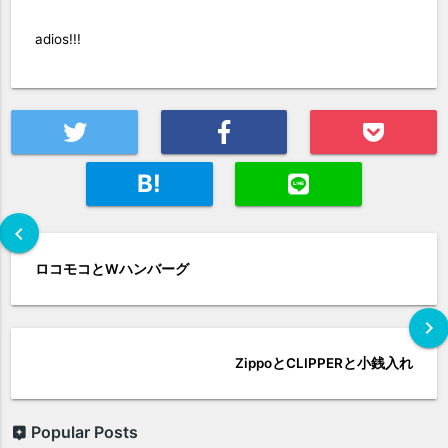
adios!!!
B!
chevron_left
ロコモコとWハンバーグ
chevron_right
ZippoとCLIPPERと小銭入れ
Popular Posts