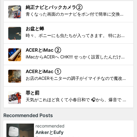
純正ナビとバックカメラ②
青くなった画面のカーナビをポン付で簡単に交換、出来ると思っていたら意外と闇多め!!!なDAY①から続く今回は、DAY②。 テスターで調べてみたのだが、結果的にバックカメラからナビ裏まで来てる、配線を見つけることが出来なかった前回。気付けば闇w。 さてさて、この頃のDVDナビ的なT...
お盆と蝉
時々、ポニーにも虫たちが入ってきます。 特にお盆の頃はどの虫かと気になり探してしまう。 今まではキリギリスやすいっちょん、今思えば今年は蝉だったのかな。
ACERとiMac ②
iMacからACERへ CHK!!! せっかく設置したんだけど〜 画面が真っ暗じゃしょうがないわな。 元のACERモニターを再度、設置🔥 画面のチラツキ、乱れなど不具合、多めですが 見れないより良い。 iMacへ繋いだ時、疑問があった。 せっかくの解像度を生かしてないこと。 2...
ACERとiMac ①
お店のACERモニターの調子がイマイチなので魔改造したiMacと入れ替え 外は豪雨、何処へも行かない火曜。 コツコツ作業スタートです!!! CHK!!! 何年かぶりにモニターを降ろした。 配線がぐちゃぐちゃ😂 要らないケーブルなど、使っていない部材などなど片付けて、拭き掃除w。...
罪と罰
天気がこれほど良くて小春日和で 🎧から、爆音で この曲しかない。 ループ・リピート再生。 CHK!!! ちなみに自分。 60歳になったら、この色でW114 乗っていたいですね。 罪と罰 PV このミュージック・ビデオ「罪と罰」は"自分のクルマを切る"というコ...
Recommended Posts
recommended
AnkerとEufy