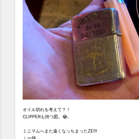
オイル切れを考えて？！
CLIPPERも持つ図。😂。
ミニマムへまた遠くなっちまったZE!!!
ふー😅。