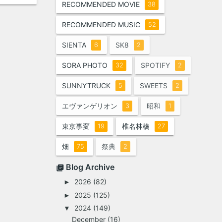
RECOMMENDED MOVIE
38
RECOMMENDED MUSIC
52
SIENTA
SK8
6
2
SORA PHOTO
SPOTIFY
32
2
SUNNYTRUCK
SWEETS
5
2
エヴァンゲリオン
昭和
3
1
東京事変
椎名林檎
19
27
畑
祭典
75
2
Blog Archive
2026
(82)
►
2025
(125)
►
2024
(149)
▼
December
(16)