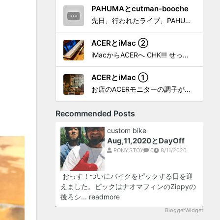
PAHUMAとcutman-booche
先日、行われたライブ、PAHUMA a.k.a 金 佑龍 at PONY'STOYから〜 cutman-booche時代の楽曲「立ち上がれ」を映像化させてもらいました。 茅ヶ崎の名店 FROGGIES〜さんで ウリョンはマンススリー・ライブを行っています！ そのライブでウ...
ACERとiMac ②
iMacからACERへ CHK!!! せっかく設置したんだけど〜 画面が真っ暗じゃしょうがないわな。 元のACERモニターを再度、設置🔥 画面のチラツキ、乱れなど不具合、多めですが 見れないより良い。 iMacへ繋いだ時、疑問があった。 せっかくの解像度を生かしてないこと。 2...
ACERとiMac ①
お店のACERモニターの調子がイマイチなので魔改造したiMacと入れ替え 外は豪雨、何処へも行かない火曜。 コツコツ作業スタートです!!! CHK!!! 何年かぶりにモニターを降ろした。 配線がぐちゃぐちゃ😂 要らないケーブルなど、使っていない部材などなど片付けて、拭き掃除w。...
Recommended Posts
custom bike
Aug,11,2020とDayOff
PONY'STOY
0
8/11/2020
おっす！ついにバイクをピックする日を迎
えました。ピックはナオマフィンのZippyの
後ろシ...
readmore
BloggerWidget