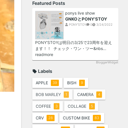
Featured Posts
ponys live show
GNKOとPONY'STOY
PONY'STOY
0
3/24/2022
PONY'STOYは明日の3/25で23周年を迎え
ます！！ チェック・ワン・ツー&nbs...
readmore
BloggerWidget
Labels
APPLE
BISH
39
9
BOB MARLEY
CAMERA
1
4
COFFEE
COLLAGE
3
5
CRV
CUSTOM BIKE
28
83