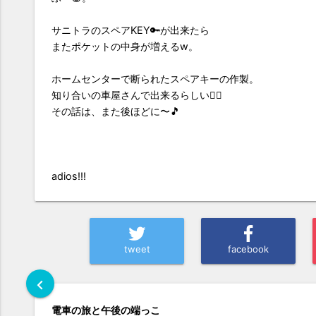
サニトラのスペアKEY🔑が出来たら
またポケットの中身が増えるw。
ホームセンターで断られたスペアキーの作製。
知り合いの車屋さんで出来るらしい👍🏼
その話は、また後ほどに〜🎵
adios!!!
tweet
facebook
chevron_left
電車の旅と午後の端っこ