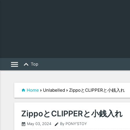
menu
keyboard_arrow_up
Top
Home
›
Unlabelled
›
ZippoとCLIPPERと小銭入れ
ZippoとCLIPPERと小銭入れ
May 03, 2024
By PONY'STOY
event_note
edit