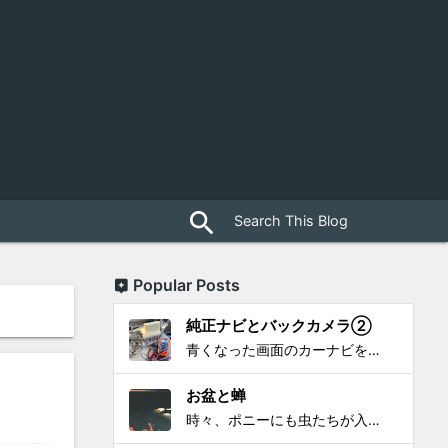
close
search
Popular Posts
純正ナビとバックカメラ②
青くなった画面のカーナビをポン付で簡単に交換、出来ると思っていたら意外と闇多め!!!なDAY①から続く今回は、DAY②。 テスターで調べてみたのだが、結果的にバックカメラからナビ裏まで来てる、配線を見つけることが出来なかった前回。気付けば闇w。 さてさて、この頃のDVDナビ的なT...
お盆と蝉
時々、ポニーにも虫たちが入ってきます。 特にお盆の頃はどの虫かと気になり探してしまう。 今まではキリギリスやすいっちょん、今思えば今年は蝉だったのかな。