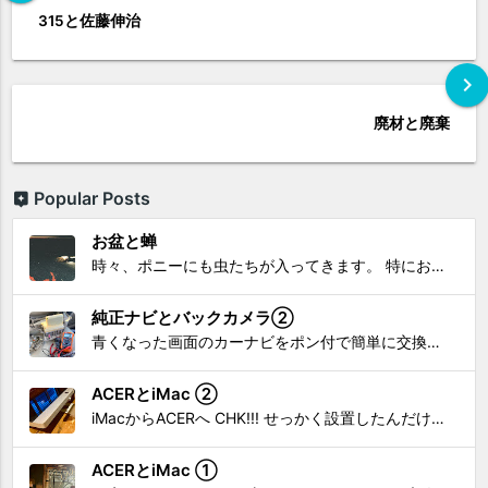
315と佐藤伸治
chevron_right
廃材と廃棄
Popular Posts
お盆と蝉
時々、ポニーにも虫たちが入ってきます。 特にお盆の頃はどの虫かと気になり探してしまう。 今まではキリギリスやすいっちょん、今思えば今年は蝉だったのかな。
純正ナビとバックカメラ②
青くなった画面のカーナビをポン付で簡単に交換、出来ると思っていたら意外と闇多め!!!なDAY①から続く今回は、DAY②。 テスターで調べてみたのだが、結果的にバックカメラからナビ裏まで来てる、配線を見つけることが出来なかった前回。気付けば闇w。 さてさて、この頃のDVDナビ的なT...
ACERとiMac ②
iMacからACERへ CHK!!! せっかく設置したんだけど〜 画面が真っ暗じゃしょうがないわな。 元のACERモニターを再度、設置🔥 画面のチラツキ、乱れなど不具合、多めですが 見れないより良い。 iMacへ繋いだ時、疑問があった。 せっかくの解像度を生かしてないこと。 2...
ACERとiMac ①