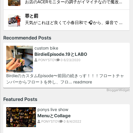
お店のACERモニターの調子がイマイチなので魔改造したiMacと入れ替え 外は豪雨、何処へも行かない火曜。 コツコツ作業スタートです!!! CHK!!! 何年かぶりにモニターを降ろした。 配線がぐちゃぐちゃ😂 要らないケーブルなど、使っていない部材などなど片付けて、拭き掃除w。...
罪と罰
天気がこれほど良くて小春日和で 🎧から、爆音で この曲しかない。 ループ・リピート再生。 CHK!!! ちなみに自分。 60歳になったら、この色でW114 乗っていたいですね。 罪と罰 PV このミュージック・ビデオ「罪と罰」は"自分のクルマを切る"というコ...
Recommended Posts
custom bike
BirdieEpisode.19とLABO
PONY'STOY
0
6/23/2020
BirdieのカスタムEpisode〜前回の続きっす！！！フロートチャ
ンバーからフロートを外し、フロ...
readmore
BloggerWidget
Featured Posts
ponys live show
MenuとCollage
PONY'STOY
0
8/4/2022