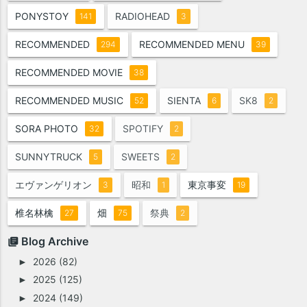
PONYSTOY
RADIOHEAD
141
3
RECOMMENDED
RECOMMENDED MENU
294
39
RECOMMENDED MOVIE
38
RECOMMENDED MUSIC
SIENTA
SK8
52
6
2
SORA PHOTO
SPOTIFY
32
2
SUNNYTRUCK
SWEETS
5
2
エヴァンゲリオン
昭和
東京事変
3
1
19
椎名林檎
畑
祭典
27
75
2
Blog Archive
2026
(82)
►
2025
(125)
►
2024
(149)
►