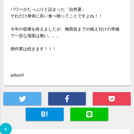
パワーがたっぷりと詰まった「自然薯」
それだけ身体に良い食べ物ってことですよね！！
今年の収穫を終えましたが、梅雨前までの植え付けの準備
で一息な場面は無い。。。
畑作業は続きます！！！
adios!!!
B!
chevron_left