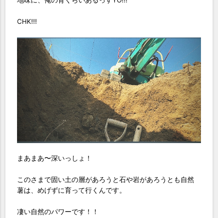
地味に、俺の背くらいあるっすYO!!!
CHK!!!
まあまあ〜深いっしょ！
このさまで固い土の層があろうと石や岩があろうとも自然
薯は、めげずに育って行くんです。
凄い自然のパワーです！！