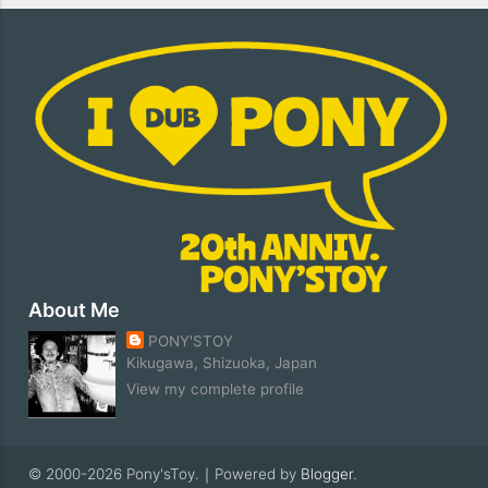
About Me
PONY'STOY
Kikugawa, Shizuoka, Japan
View my complete profile
© 2000-
2026 Pony'sToy.｜Powered by
Blogger
.