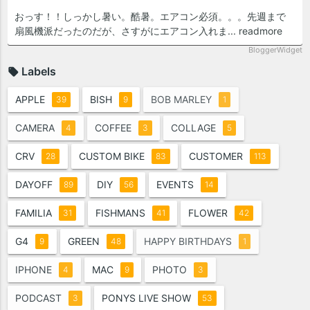
おっす！！しっかし暑い。酷暑。エアコン必須。。。先週まで
扇風機派だったのだが、さすがにエアコン入れま...
readmore
BloggerWidget
Labels
APPLE
BISH
BOB MARLEY
39
9
1
CAMERA
COFFEE
COLLAGE
4
3
5
CRV
CUSTOM BIKE
CUSTOMER
28
83
113
DAYOFF
DIY
EVENTS
89
56
14
FAMILIA
FISHMANS
FLOWER
31
41
42
G4
GREEN
HAPPY BIRTHDAYS
9
48
1
IPHONE
MAC
PHOTO
4
9
3
PODCAST
PONYS LIVE SHOW
3
53