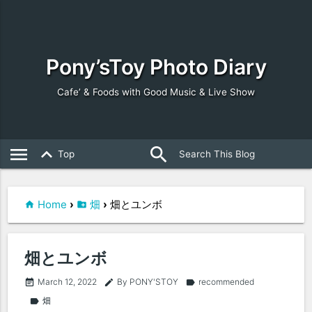
Pony’sToy Photo Diary
Cafe’ & Foods with Good Music & Live Show
search
close
menu
keyboard_arrow_up
Top
Home
›
畑
›
畑とユンボ
畑とユンボ
March 12, 2022
By PONY'STOY
recommended
event_note
edit
label
畑
label