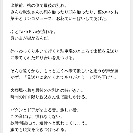
出棺前、棺の側で最後の別れ。
みんな親父さんの頬を触ったり頭を触ったり、棺の中をお
菓子とリンゴジュース、お花でいっぱいしてあげた。
ふとTake Fiveが流れる。
良い曲が掛かるんだ。
外へゆっくり歩いて行くと駐車場のところで出棺を見送り
に来てくれた知り合いを見つける。
そんな遠くから、もっと近くへ来て欲しいと思うが声が届
かず。「見送りに来てくれてありがとう」と頭を下げた。
火葬場へ着き最後のお別れの時がきた。
時間の許す限り親父さん側で話しかける。
バタンとドアが閉まる音。激しい音。
この音には、慣れなくない。
数時間後には、遺骨へと変わってしまう。
嫌でも現実を突きつけられる。