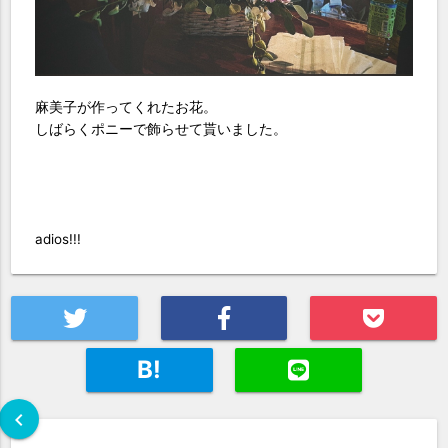
麻美子が作ってくれたお花。
しばらくポニーで飾らせて貰いました。
adios!!!
B!
chevron_left