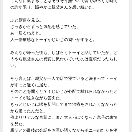
こんなに集まることはそうそう無いので皆でゆっくり時間
の許す限り、賑やかに親父さんを想い続いた。
ふと厨房を見る。
さっきからずっと気配を感じていた。
あー居るねえと。
人一倍敏感なトーイがじいじの匂いがすると。
みんなが帰った後も、しばらくトーイと話していたが、ど
うやら親父さんの異変に気付いていたのは夏頃だったらし
い。
そう言えば、親父が一人で店で寝ていると決まってトーイ
がずっと近くに居た。
そのことを聞くと？！じいじが心配で離れられなかったと
トーイが泣きながら答えた。
きっとじいじは喉を切開してまで治療をされたくなかった
から逝ったんだと。
俺よりリアルな言葉に、また大人っぽくなった息子の表情
を見た。
親父との最後の会話をお互い語りながらポニーの灯りを消