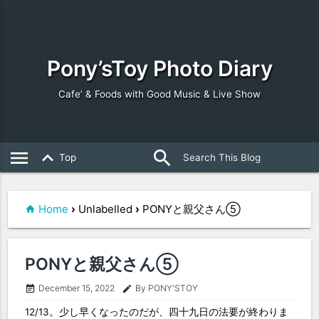
Pony’sToy Photo Diary
Cafe’ & Foods with Good Music & Live Show
search
close
menu
keyboard_arrow_up
Top
Home
›
Unlabelled
›
PONYと親父さん⑤
PONYと親父さん⑤
December 15, 2022
By PONY'STOY
event_note
edit
12/13。少し早くなったのだが、四十九日の法要が終わりま