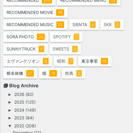
RECOMMENDED
RECOMMENDED MENU
294
39
RECOMMENDED MOVIE
38
RECOMMENDED MUSIC
SIENTA
SK8
52
6
2
SORA PHOTO
SPOTIFY
32
2
SUNNYTRUCK
SWEETS
5
2
エヴァンゲリオン
昭和
東京事変
3
1
19
椎名林檎
畑
祭典
27
75
2
Blog Archive
2026
(82)
►
2025
(125)
►
2024
(149)
►
2023
(84)
►
2022
(208)
▼
December
(11)