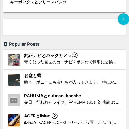
キーボックスとフリースパンツ
chevron_right
Popular Posts
純正ナビとバックカメラ②
青くなった画面のカーナビをポン付で簡単に交換、出来ると思っていたら意外と闇多め!!!なDAY①から続く今回は、DAY②。 テスターで調べてみたのだが、結果的にバックカメラからナビ裏まで来てる、配線を見つけることが出来なかった前回。気付けば闇w。 さてさて、この頃のDVDナビ的なT...
お盆と蝉
時々、ポニーにも虫たちが入ってきます。 特にお盆の頃はどの虫かと気になり探してしまう。 今まではキリギリスやすいっちょん、今思えば今年は蝉だったのかな。
PAHUMAとcutman-booche
先日、行われたライブ、PAHUMA a.k.a 金 佑龍 at PONY'STOYから〜 cutman-booche時代の楽曲「立ち上がれ」を映像化させてもらいました。 茅ヶ崎の名店 FROGGIES〜さんで ウリョンはマンススリー・ライブを行っています！ そのライブでウ...
ACERとiMac ②
iMacからACERへ CHK!!! せっかく設置したんだけど〜 画面が真っ暗じゃしょうがないわな。 元のACERモニターを再度、設置🔥 画面のチラツキ、乱れなど不具合、多めですが 見れないより良い。 iMacへ繋いだ時、疑問があった。 せっかくの解像度を生かしてないこと。 2...