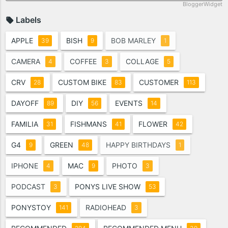
BloggerWidget
Labels
APPLE
BISH
BOB MARLEY
39
9
1
CAMERA
COFFEE
COLLAGE
4
3
5
CRV
CUSTOM BIKE
CUSTOMER
28
83
113
DAYOFF
DIY
EVENTS
89
56
14
FAMILIA
FISHMANS
FLOWER
31
41
42
G4
GREEN
HAPPY BIRTHDAYS
9
48
1
IPHONE
MAC
PHOTO
4
9
3
PODCAST
PONYS LIVE SHOW
3
53
PONYSTOY
RADIOHEAD
141
3