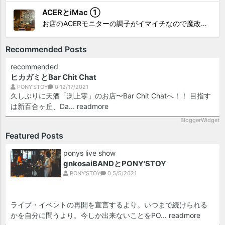
ACERとiMac ①
お店のACERモニターの調子がイマイチなので魔改造したiMacと入れ替え 外は豪雨、何処へも行かない火曜。 コツコツ作業スタートです!!! CHK!!! 何年かぶりにモニターを降ろした。 配線がぐちゃぐちゃ😂 要らないケーブルなど、使っていない部材などなど片付けて、拭き掃除w。...
Recommended Posts
recommended
ヒカガミとBar Chit Chat
PONY'STOY
0
12/17/2021
久しぶりに天酒「渕上零」のお店〜Bar Chit Chatへ！！ 目指す
は新百合ヶ丘、Da...
readmore
BloggerWidget
Featured Posts
ponys live show
gnkosaiBANDとPONY'STOY
PONY'STOY
0
5/5/2021
ライブ・イベントの再開を宣言するより。いつまで続けられる
かを自分に問うより。今しか出来ないことをPO...
readmore